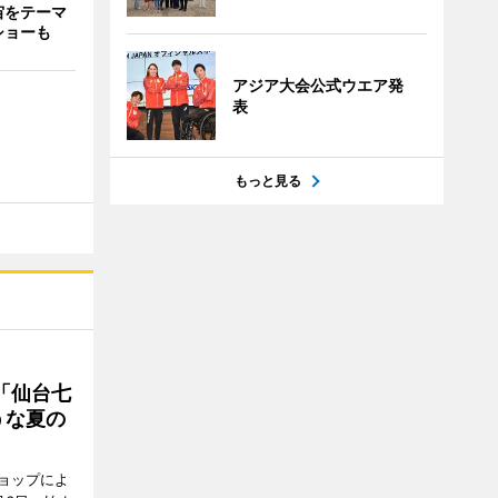
宙をテーマ
ショーも
アジア大会公式ウエア発
表
もっと見る
「仙台七
うな夏の
ョップによ