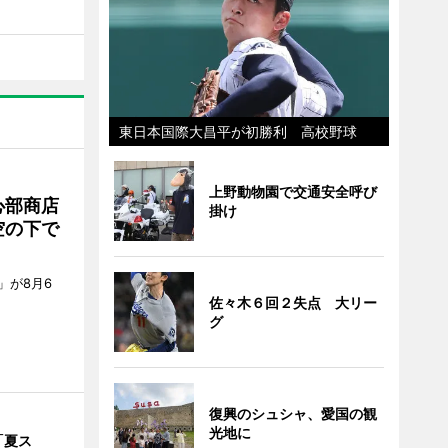
東日本国際大昌平が初勝利 高校野球
上野動物園で交通安全呼び
心部商店
掛け
空の下で
」が8月6
佐々木６回２失点 大リー
グ
復興のシュシャ、愛国の観
光地に
「夏ス