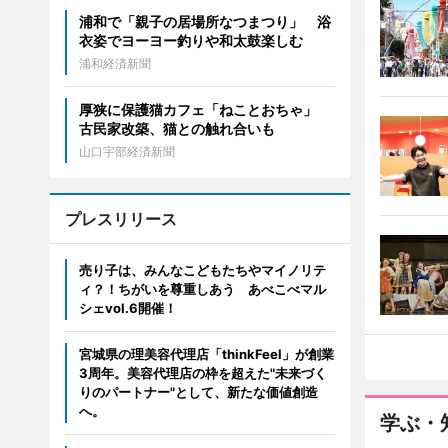
浦和で「親子の居場所なつまつり」 浴
衣姿でヨーヨー釣りや和太鼓楽しむ
浦和経済新聞
厚狭に保護猫カフェ「ねことおちゃ」
古民家改築、猫との触れ合いも
山口宇部経済新聞
プレスリリース
売り子は、みんなこどもたちやマイノリテ
ィ？！ちがいを尊重しあう あべこべマル
シェvol.6開催！
宮城県の理美容代理店「thinkFeel」が創業
3周年。美容代理店の枠を超えた"未来づく
りのパートナー"として、新たな価値創造
へ。
学ぶ・