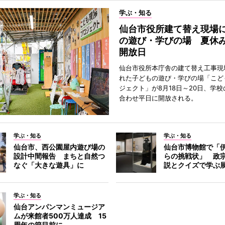
学ぶ・知る
仙台市役所建て替え現場
の遊び・学びの場 夏休
開放日
仙台市役所本庁舎の建て替え工事現
れた子どもの遊び・学びの場「こど
ジェクト」が8月18日～20日、学
合わせ平日に開放される。
学ぶ・知る
学ぶ・知る
仙台市、西公園屋内遊び場の
仙台市博物館で「
設計中間報告 まちと自然つ
らの挑戦状」 政
なぐ「大きな遊具」に
説とクイズで学ぶ
学ぶ・知る
仙台アンパンマンミュージア
ムが来館者500万人達成 15
周年の節目前に