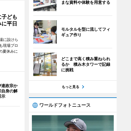
まな資料や体験を用意する
に子ども
みに平日
モルタルを型に流してフィ
ギュア作り
場に設けら
も現場プロ
校の夏休みに
どこまで高く積み重ねられ
るか 積み木タワーで記録
に挑戦
伊達政宗か
もっと見る
宗自身の解
展示
ワールドフォトニュース