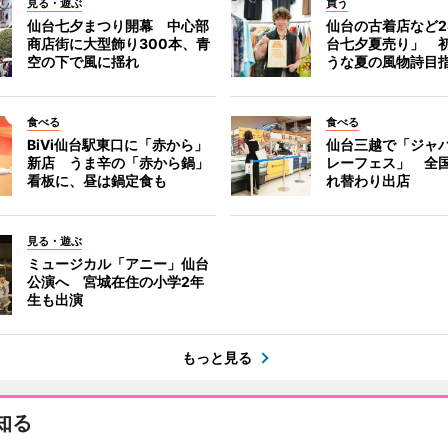
見る・遊ぶ
買う
仙台七夕まつり開幕 中心部
仙台の古着店など2
商店街に大型飾り300本、青
台七夕夏売り」 
空の下で風に揺れ
うな夏の風物詩目
食べる
食べる
BiVi仙台駅東口に「赤から」
仙台三越で「ジャ
新店 うま辛の「赤から鍋」
レーフェス」 全国
看板に、昼は鍋定食も
れ替わり出店
見る・遊ぶ
ミュージカル「アニー」仙台
公演へ 宮城在住の小学2年
生も出演
もっと見る
知る