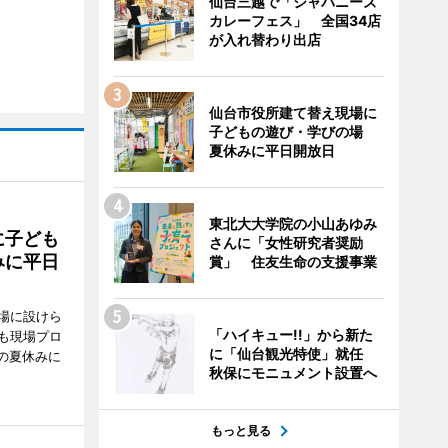
仙台三越で「ジャパニーズ
カレーフェス」 全国34店
が入れ替わり出店
仙台市役所建て替え現場に
子どもの遊び・学びの場
夏休みに平日開放日
東北大大学院の小山あゆみ
に子ども
さんに「女性研究者奨励
みに平日
賞」 住友生命の支援事業
場に設けら
「ハイキュー!!」から新た
も現場プロ
に「仙台観光特使」就任
校の夏休みに
秋保にモニュメント設置へ
もっと見る