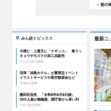
前の
みん経トピックス
最新ニ
今帰仁・上運天に「ナギッコ」 島ラッ
キョウやモズクの加工品販売
やんばる経済新聞
沼津「淡島ホテル」が夏限定イベント
イラストサービスや星空観望会など
沼津経済新聞
墨田区役所、「令和8年8月8日婚」
300人超が婚姻届、開庁前から長い列
すみだ経済新聞