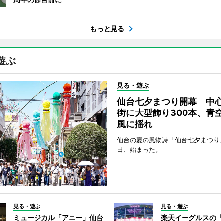
もっと見る
遊ぶ
見る・遊ぶ
仙台七夕まつり開幕 中
街に大型飾り300本、青
風に揺れ
仙台の夏の風物詩「仙台七夕まつり
日、始まった。
見る・遊ぶ
見る・遊ぶ
ミュージカル「アニー」仙台
楽天イーグルスの