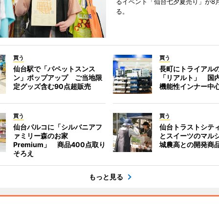
るイベント「仙台七夕夏売り」が8
る。
買う
買う
仙台駅で「パペットスンス
長町にトライアル
ン」ポップアップ ご当地限
「リアルト」 国
定グッズ含む90点超販売
機能性インナー中
買う
買う
仙台パルコに「シルバニアフ
仙台トラストシテ
ァミリー森のお家
とスイーツのマル
Premium」 商品400点取り
城農高との開発商
そろえ
もっと見る