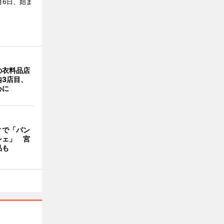
月6日、始ま
の衣料品店
内3店目、
心に
ィで「パン
シェ」 宮
品も