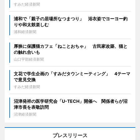
すみだ経済新聞
浦和で「親子の居場所なつまつり」 浴衣姿でヨーヨー釣
りや和太鼓楽しむ
浦和経済新聞
厚狭に保護猫カフェ「ねことおちゃ」 古民家改築、猫と
の触れ合いも
山口宇部経済新聞
文花で学生企画の「すみだタウンミーティング」 4テーマ
で意見交換
すみだ経済新聞
沼津発祥の医学研究会「U-TECH」開催へ 関係者らが沼
津市長を表敬訪問
沼津経済新聞
プレスリリース