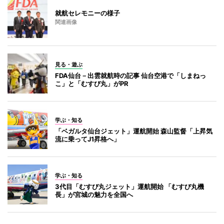
就航セレモニーの様子
関連画像
見る・遊ぶ
FDA仙台－出雲就航時の記事 仙台空港で「しまねっ
こ」と「むすび丸」がPR
学ぶ・知る
「ベガルタ仙台ジェット」運航開始 森山監督「上昇気
流に乗ってJ1昇格へ」
学ぶ・知る
3代目「むすび丸ジェット」運航開始 「むすび丸機
長」が宮城の魅力を全国へ