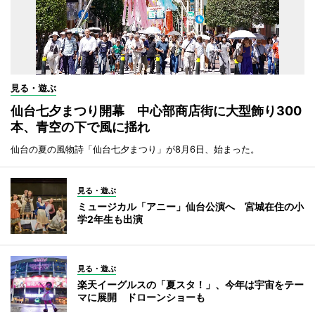
見る・遊ぶ
仙台七夕まつり開幕 中心部商店街に大型飾り300
本、青空の下で風に揺れ
仙台の夏の風物詩「仙台七夕まつり」が8月6日、始まった。
見る・遊ぶ
ミュージカル「アニー」仙台公演へ 宮城在住の小
学2年生も出演
見る・遊ぶ
楽天イーグルスの「夏スタ！」、今年は宇宙をテー
マに展開 ドローンショーも