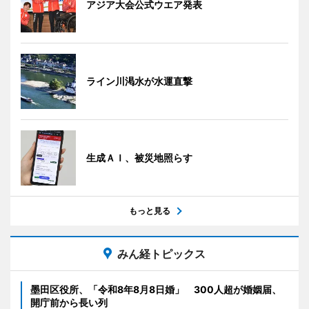
アジア大会公式ウエア発表
ライン川渇水が水運直撃
生成ＡＩ、被災地照らす
もっと見る
みん経トピックス
墨田区役所、「令和8年8月8日婚」 300人超が婚姻届、
開庁前から長い列