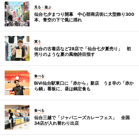
見る・遊ぶ
仙台七夕まつり開幕 中心部商店街に大型飾り300
本、青空の下で風に揺れ
買う
仙台の古着店など28店で「仙台七夕夏売り」 初
売りのような夏の風物詩目指す
食べる
BiVi仙台駅東口に「赤から」新店 うま辛の「赤か
ら鍋」看板に、昼は鍋定食も
食べる
仙台三越で「ジャパニーズカレーフェス」 全国
34店が入れ替わり出店