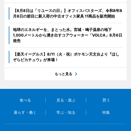
【8月8日は「リユースの日」】オフィスバスターズ、令和8年8
月8日の節目に新入荷の中古オフィス家具 11商品を販売開始
地球のエネルギーを、まとった水。宮城・鳴子温泉の地下
1,000メートルから湧き出すコアウォーター「VOLCA」8月6日
発売
【楽天イーグルス】8/11（火・祝）ポケモン天文台より『ほし
ぞらピカチュウ』が来場！
もっと見る
食べる
見る・遊ぶ
買う
暮らす・働く
学ぶ・知る
特集