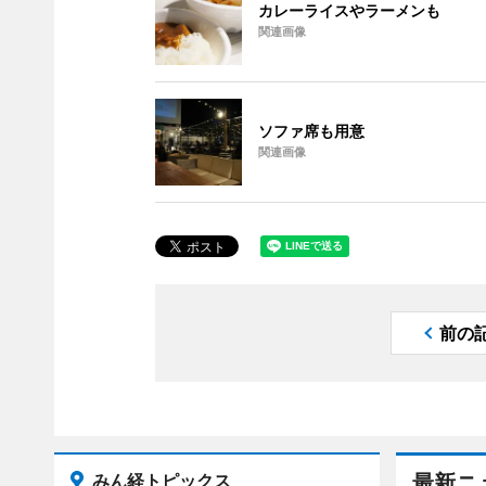
カレーライスやラーメンも
関連画像
ソファ席も用意
関連画像
前の
みん経トピックス
最新ニ