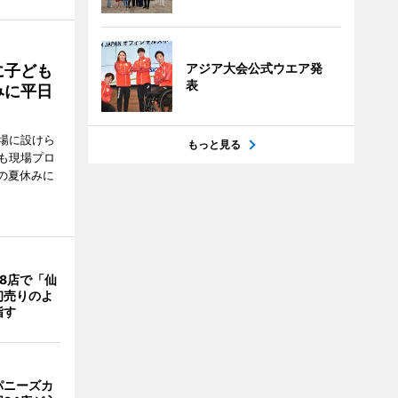
アジア大会公式ウエア発
に子ども
表
みに平日
場に設けら
もっと見る
も現場プロ
校の夏休みに
8店で「仙
初売りのよ
指す
パニーズカ