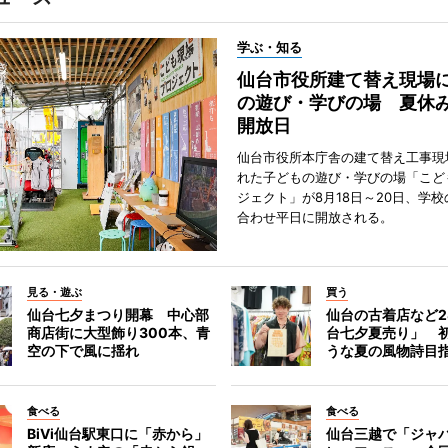
学ぶ・知る
仙台市役所建て替え現場
の遊び・学びの場 夏休
開放日
仙台市役所本庁舎の建て替え工事現
れた子どもの遊び・学びの場「こど
ジェクト」が8月18日～20日、学
合わせ平日に開放される。
見る・遊ぶ
買う
仙台七夕まつり開幕 中心部
仙台の古着店など2
商店街に大型飾り300本、青
台七夕夏売り」 
空の下で風に揺れ
うな夏の風物詩目
食べる
食べる
BiVi仙台駅東口に「赤から」
仙台三越で「ジャ