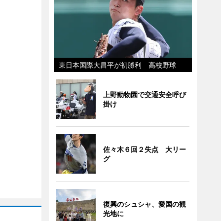
東日本国際大昌平が初勝利 高校野球
上野動物園で交通安全呼び
掛け
佐々木６回２失点 大リー
グ
復興のシュシャ、愛国の観
光地に