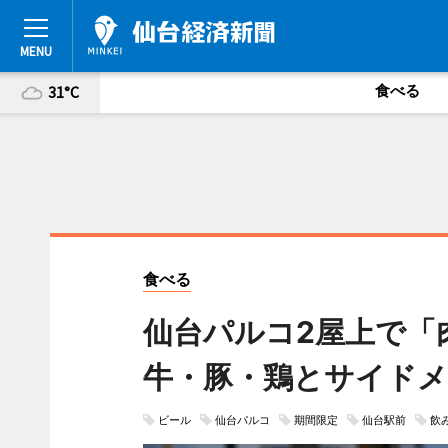
食べる
31°C
食べる
仙台パルコ2屋上で
牛・豚・鶏とサイドメ
ビール
仙台パルコ
期間限定
仙台駅前
飲