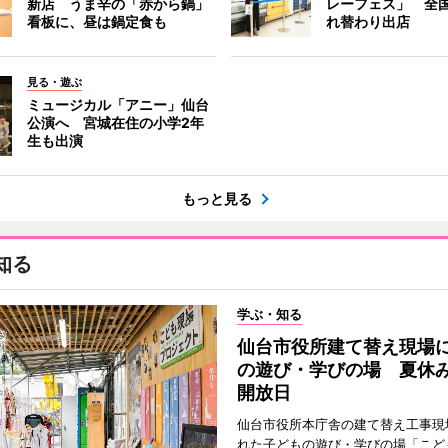
新店 うま辛の「赤から鍋」
レーフェス」 全国
看板に、昼は鍋定食も
れ替わり出店
見る・遊ぶ
ミュージカル「アニー」仙台
公演へ 宮城在住の小学2年
生も出演
もっと見る
知る
学ぶ・知る
仙台市役所建て替え現場
の遊び・学びの場 夏休
開放日
仙台市役所本庁舎の建て替え工事現
れた子どもの遊び・学びの場「こど