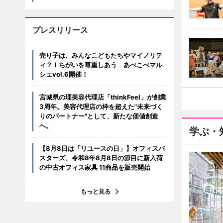
プレスリリース
売り子は、みんなこどもたちやマイノリテ
ィ？！ちがいを尊重しあう あべこべマル
シェvol.6開催！
宮城県の理美容代理店「thinkFeel」が創業
3周年。美容代理店の枠を超えた"未来づく
りのパートナー"として、新たな価値創造
へ。
学ぶ・
【8月8日は「リユースの日」】オフィスバ
スターズ、令和8年8月8日の節目に新入荷
の中古オフィス家具 11商品を販売開始
もっと見る