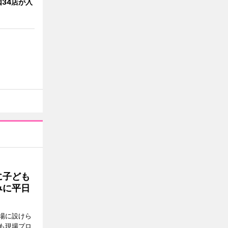
34店が入
に子ども
みに平日
場に設けら
も現場プロ