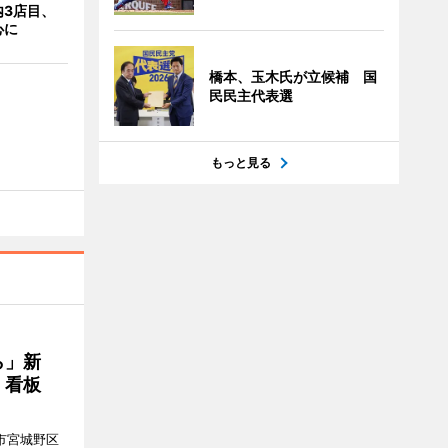
内3店目、
心に
橋本、玉木氏が立候補 国
民民主代表選
もっと見る
ら」新
」看板
市宮城野区