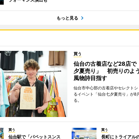
もっと見る
買う
仙台の古着店など28店で
夕夏売り」 初売りのよ
風物詩目指す
仙台市中心部の古着店やセレクトシ
るイベント「仙台七夕夏売り」が8
る。
買う
買う
仙台駅で「パペットスンス
長町にトライアル