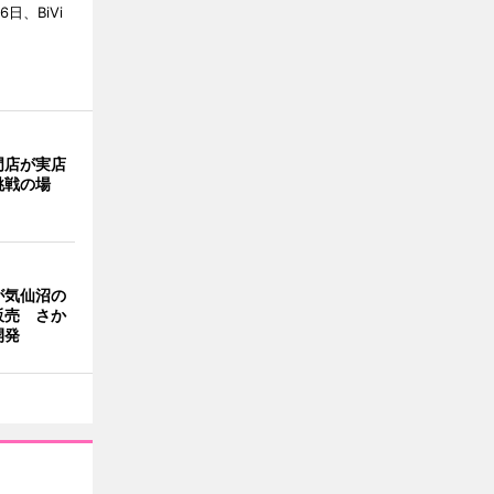
6日、BiVi
門店が実店
挑戦の場
が気仙沼の
販売 さか
開発