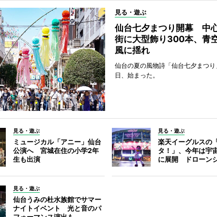
見る・遊ぶ
仙台七夕まつり開幕 中
街に大型飾り300本、青
風に揺れ
仙台の夏の風物詩「仙台七夕まつり
日、始まった。
見る・遊ぶ
見る・遊ぶ
ミュージカル「アニー」仙台
楽天イーグルスの
公演へ 宮城在住の小学2年
タ！」、今年は宇
生も出演
に展開 ドローン
見る・遊ぶ
仙台うみの杜水族館でサマー
ナイトイベント 光と音のパ
フォーマンス演出も