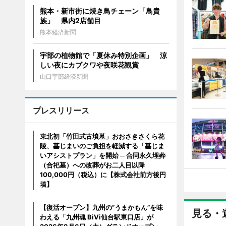
熊本・新市街に焼き鳥チェーン「鳥貴
族」 県内2店舗目
熊本経済新聞
宇部の植物館で「夏休み特別企画」 涼
しい夜にカブクワや夜咲花観賞
山口宇部経済新聞
プレスリリース
東北初「竹田式古墳墓」おおさきさくら花
陵、墓じまいのご負担を軽減する「墓じま
いアシストプラン」を開始 ─ 合同永久埋葬
（合祀墓）への改葬がお二人目以降
100,000円（税込）に【株式会社前方後円
墳】
【復活オープン】九州の”うまかもん”を味
見る・
わえる「九州魂 BiVi仙台駅東口店」が