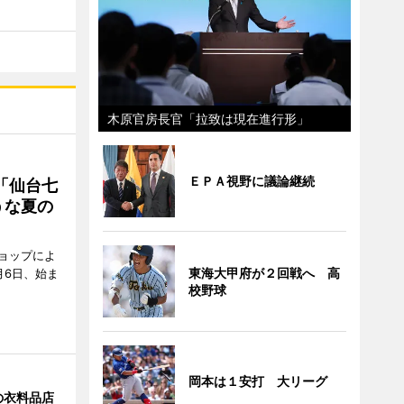
木原官房長官「拉致は現在進行形」
ＥＰＡ視野に議論継続
「仙台七
うな夏の
ョップによ
東海大甲府が２回戦へ 高
月6日、始ま
校野球
岡本は１安打 大リーグ
の衣料品店