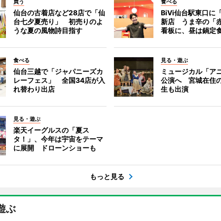
買う
食べる
仙台の古着店など28店で「仙
BiVi仙台駅東口に
台七夕夏売り」 初売りのよ
新店 うま辛の「
うな夏の風物詩目指す
看板に、昼は鍋定
食べる
見る・遊ぶ
仙台三越で「ジャパニーズカ
ミュージカル「ア
レーフェス」 全国34店が入
公演へ 宮城在住
れ替わり出店
生も出演
見る・遊ぶ
楽天イーグルスの「夏ス
タ！」、今年は宇宙をテーマ
に展開 ドローンショーも
もっと見る
遊ぶ