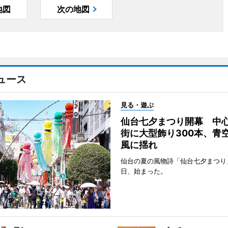
地図
次の地図
ュース
見る・遊ぶ
仙台七夕まつり開幕 中
街に大型飾り300本、青
風に揺れ
仙台の夏の風物詩「仙台七夕まつり
日、始まった。