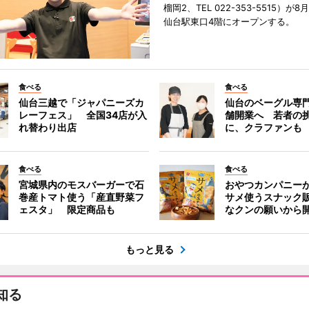
榴岡2、TEL 022-353-5515）が8月
仙台駅東口4階にオープンする。
食べる
食べる
仙台三越で「ジャパニーズカ
仙台のベーグル専
レーフェス」 全国34店が入
舗開業へ 若者の
れ替わり出店
に、クラファンも
食べる
食べる
宮城県内のモスバーガーで石
おやつカンパニー
巻産トマト使う「産直野菜フ
サメ使うスナック
ェスタ」 限定商品も
なクンの願いから
もっと見る
知る