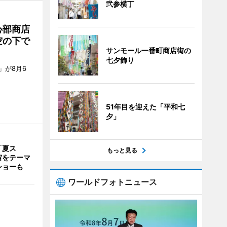
弐参横丁
心部商店
空の下で
サンモール一番町商店街の
七夕飾り
」が8月6
51年目を迎えた「平和七
夕」
「夏ス
もっと見る
宙をテーマ
ショーも
ワールドフォトニュース