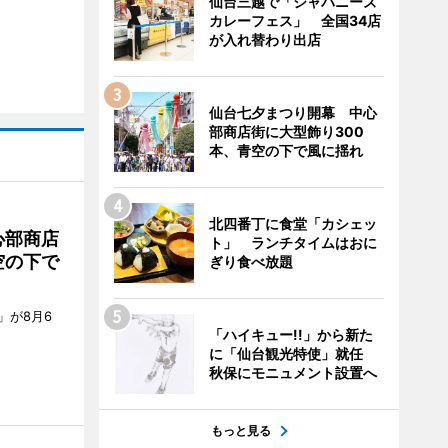
仙台三越で「ジャパニーズ
カレーフェス」 全国34店
が入れ替わり出店
仙台七夕まつり開幕 中心
部商店街に大型飾り300
本、青空の下で風に揺れ
北四番丁に食堂「カシェッ
心部商店
ト」 ランチタイムはおに
空の下で
ぎり食べ放題
」が8月6
「ハイキュー!!」から新た
に「仙台観光特使」就任
秋保にモニュメント設置へ
もっと見る