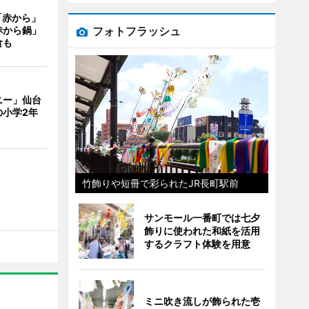
「赤から」
フォトフラッシュ
赤から鍋」
食も
ニー」仙台
の小学2年
竹飾りや短冊で彩られたJR長町駅前
サンモール一番町では七夕
飾りに使われた和紙を活用
するクラフト体験を用意
ミニ吹き流しが飾られた壱