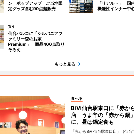
ン」ポップアップ ご当地限
「リアルト」 国
定グッズ含む90点超販売
機能性インナー中
買う
仙台パルコに「シルバニアフ
ァミリー森のお家
Premium」 商品400点取り
そろえ
もっと見る
食べる
BiVi仙台駅東口に「赤か
店 うま辛の「赤から鍋
に、昼は鍋定食も
「赤からBiVi仙台駅東口店」（仙台