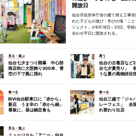
開放日
仙台市役所本庁舎の建て替え工事現
れた子どもの遊び・学びの場「こど
ジェクト」が8月18日～20日、学
合わせ平日に開放される。
見る・遊ぶ
買う
仙台七夕まつり開幕 中心部
仙台の古着店など2
商店街に大型飾り300本、青
台七夕夏売り」 
空の下で風に揺れ
うな夏の風物詩目
食べる
食べる
BiVi仙台駅東口に「赤から」
仙台三越で「ジャ
新店 うま辛の「赤から鍋」
レーフェス」 全国
看板に、昼は鍋定食も
れ替わり出店
見る・遊ぶ
ミュージカル「アニー」仙台