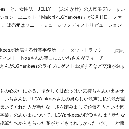
es」と、女性誌「JELLY」（ぶんか社）の人気モデル「まい
・ユニット「Maichi×LGYankees」が3月11日、ファー
ースした。販売元はソニー・ミュージックディストリビューション
keesが所属する音楽事務所「ノーダウトトラック
［広告］
ティスト・Noaさんの楽曲にまいちさんがフィーチ
んがLGYankeesのライブにゲスト出演するなど交流が深ま
もの心の中にある、懐かしく甘酸っぱい気持ちを思い出させ
いちさんは「LGYankeesさんの男らしい歌声に私の歌が重
聴いてくれた人が新たな一歩を踏み出して頑張ろうという気
」の思い出について、LGYankeesのRYOさんは「新たな
後輩たちからもらった花がとてもうれしかった（笑）」と懐