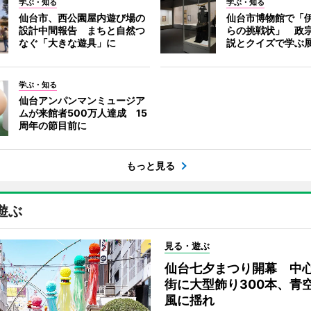
学ぶ・知る
学ぶ・知る
仙台市、西公園屋内遊び場の
仙台市博物館で「
設計中間報告 まちと自然つ
らの挑戦状」 政
なぐ「大きな遊具」に
説とクイズで学ぶ
学ぶ・知る
仙台アンパンマンミュージア
ムが来館者500万人達成 15
周年の節目前に
もっと見る
遊ぶ
見る・遊ぶ
仙台七夕まつり開幕 中
街に大型飾り300本、青
風に揺れ