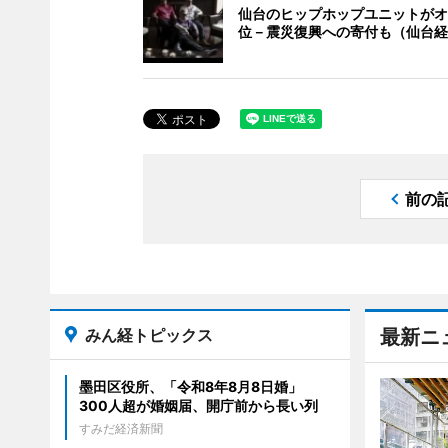
仙台のヒップホップユニットがオ
位－震災復興への寄付も（仙台経
前の
みん経トピックス
最新ニ
墨田区役所、「令和8年8月8日婚」
300人超が婚姻届、開庁前から長い列
すみだ経済新聞