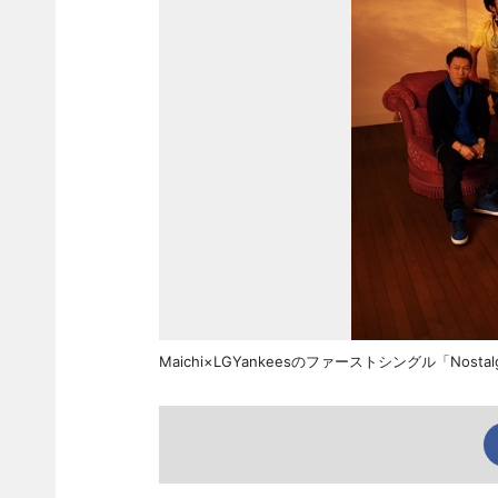
Maichi×LGYankeesのファーストシングル「Nost