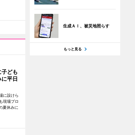
生成ＡＩ、被災地照らす
もっと見る
に子ども
みに平日
場に設けら
も現場プロ
校の夏休みに