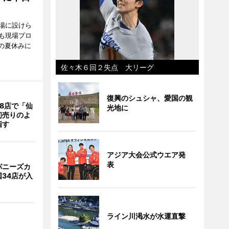
場に設けら
も現場プロ
校の夏休みに
佐々木６回２失点 大リーグ
復興のシュシャ、愛国の観
8店で「仙
光地に
初売りのよ
指す
アジア大会公式ウエア発
表
パニーズカ
34店が入
ライン川渇水が水運直撃