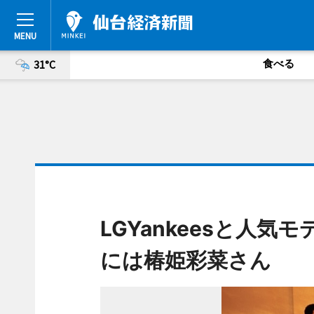
食べる
31°C
LGYankeesと人
には椿姫彩菜さん