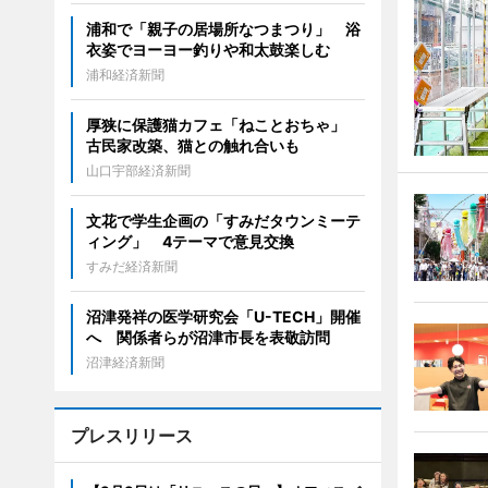
浦和で「親子の居場所なつまつり」 浴
衣姿でヨーヨー釣りや和太鼓楽しむ
浦和経済新聞
厚狭に保護猫カフェ「ねことおちゃ」
古民家改築、猫との触れ合いも
山口宇部経済新聞
文花で学生企画の「すみだタウンミーテ
ィング」 4テーマで意見交換
すみだ経済新聞
沼津発祥の医学研究会「U-TECH」開催
へ 関係者らが沼津市長を表敬訪問
沼津経済新聞
プレスリリース