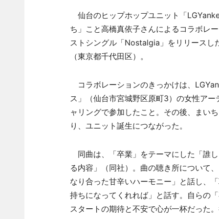
仙台のヒップホップユニット「LGYanke
ち」こと高橋真依子さんによるコラボレーション
ストシングル「Nostalgia」をリリ
（東京都千代田区）。
コラボレーションのきっかけは、LGYan
ス」（仙台市宮城野区原町3）の女性アー
ャリングで参加したこと。その後、まいちさ
り、ユニット誕生につながった。
同曲は、「卒業」をテーマにした「誰し
る内容」（同社）。曲の聴き所について、ま
なり合った甘辛いハーモニー」と話し、「
持ちになってくれれば」と話す。自らの「卒業
スタートの期待と不安で心が一杯だった。