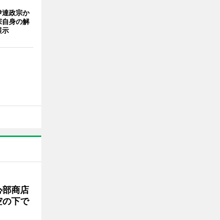
伊達政宗か
宗自身の解
展示
心部商店
空の下で