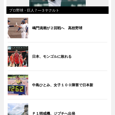
プロ野球・巨人７―３ヤクルト
鳴門渦潮が２回戦へ 高校野球
日本、モンゴルに敗れる
中島ひとみ、女子１００障害で日本新
Ｐ１哨戒機、ジブチへ出発