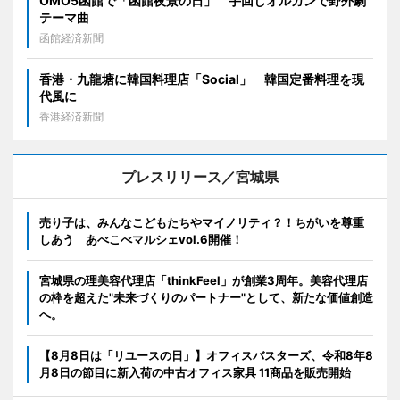
OMO5函館で「函館夜景の日」 手回しオルガンで野外劇
テーマ曲
函館経済新聞
香港・九龍塘に韓国料理店「Social」 韓国定番料理を現
代風に
香港経済新聞
プレスリリース／宮城県
売り子は、みんなこどもたちやマイノリティ？！ちがいを尊重
しあう あべこべマルシェvol.6開催！
宮城県の理美容代理店「thinkFeel」が創業3周年。美容代理店
の枠を超えた"未来づくりのパートナー"として、新たな価値創造
へ。
【8月8日は「リユースの日」】オフィスバスターズ、令和8年8
月8日の節目に新入荷の中古オフィス家具 11商品を販売開始