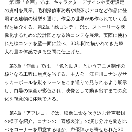
第1章「企画」では、キャラクターデザインや美術設定
の資料を展示。毛利探偵事務所や喫茶ポアロなど作品に登
場する建物の模型を通じ、作品の世界が形作られていく過
程を紹介する。第2章「絵コンテ」では、ストーリーを映
像化するための設計図となる絵コンテを展示。実際に使わ
れた絵コンテを壁一面に並べ、30年間で描かれてきた膨
大な量を体感できる空間に仕上げた。
第3章「作画」では、「色と動き」というアニメ制作の
核となる工程に焦点を当てる。主人公・江戸川コナンがサ
ッカーボールを蹴るシーンをこま送りで見られるよう展示
し、白黒の線画が彩色され、映像として動き出すまでの変
化を視覚的に体験できる。
第4章「アフレコ」では、映像に命を吹き込む音声収録
の様子を紹介。コナンの「喜怒哀楽」の演じ分けを聞き比
べるコーナーを用意するほか、声優陣から寄せられた30