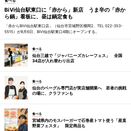
食べる
BiVi仙台駅東口に「赤から」新店 うま辛の「赤か
ら鍋」看板に、昼は鍋定食も
「赤からBiVi仙台駅東口店」（仙台市宮城野区榴岡2、TEL 022-353-
5515）が8月6日、BiVi仙台駅東口4階にオープンする。
食べる
仙台三越で「ジャパニーズカレーフェス」 全国
34店が入れ替わり出店
食べる
仙台のベーグル専門店が実店舗開業へ 若者の挑戦
の場に、クラファンも
食べる
宮城県内のモスバーガーで石巻産トマト使う「産直
野菜フェスタ」 限定商品も