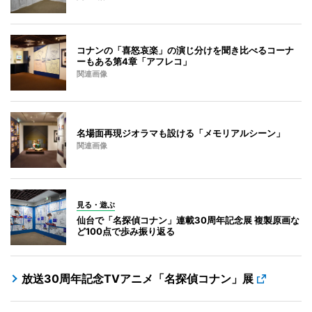
コナンの「喜怒哀楽」の演じ分けを聞き比べるコーナ
ーもある第4章「アフレコ」
関連画像
名場面再現ジオラマも設ける「メモリアルシーン」
関連画像
見る・遊ぶ
仙台で「名探偵コナン」連載30周年記念展 複製原画な
ど100点で歩み振り返る
放送30周年記念TVアニメ「名探偵コナン」展