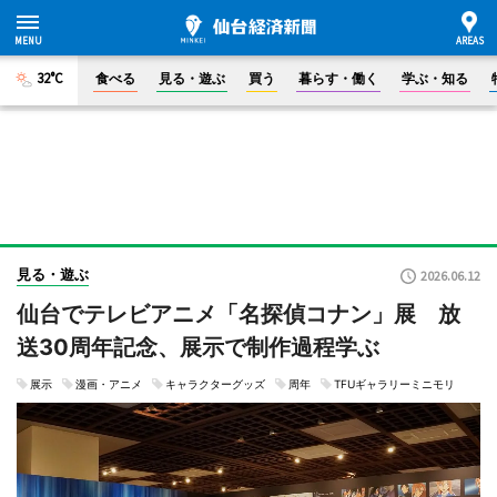
32°C
食べる
見る・遊ぶ
買う
暮らす・働く
学ぶ・知る
見る・遊ぶ
2026.06.12
仙台でテレビアニメ「名探偵コナン」展 放
送30周年記念、展示で制作過程学ぶ
展示
漫画・アニメ
キャラクターグッズ
周年
TFUギャラリーミニモリ