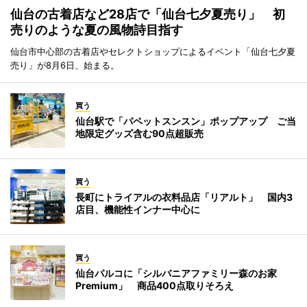
仙台の古着店など28店で「仙台七夕夏売り」 初
売りのような夏の風物詩目指す
仙台市中心部の古着店やセレクトショップによるイベント「仙台七夕夏
売り」が8月6日、始まる。
買う
仙台駅で「パペットスンスン」ポップアップ ご当
地限定グッズ含む90点超販売
買う
長町にトライアルの衣料品店「リアルト」 国内3
店目、機能性インナー中心に
買う
仙台パルコに「シルバニアファミリー森のお家
Premium」 商品400点取りそろえ