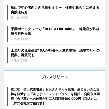
狭山で初心者向けAI活用セミナー 仕事や暮らしに使える
実践法紹介
狭山経済新聞
千葉ポートタワーで「BLUE＆FIRE mini」 地元店が鉄板
焼き料理提供
千葉経済新聞
上里町の児童生徒16人が町長らと意見交換 議場で町への
提案、再質問も
本庄経済新聞
プレスリリース
東北初「竹田式古墳墓」おおさきさくら花陵、墓じまいのご負
担を軽減する「墓じまいアシストプラン」を開始 ─ 合同永久埋
葬（合祀墓）への改葬がお二人目以降100,000円（税込）に
【株式会社前方後円墳】