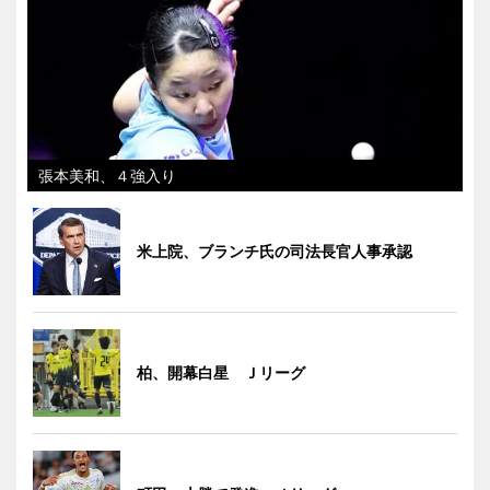
張本美和、４強入り
米上院、ブランチ氏の司法長官人事承認
柏、開幕白星 Ｊリーグ