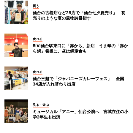
買う
仙台の古着店など28店で「仙台七夕夏売り」 初
売りのような夏の風物詩目指す
食べる
BiVi仙台駅東口に「赤から」新店 うま辛の「赤か
ら鍋」看板に、昼は鍋定食も
食べる
仙台三越で「ジャパニーズカレーフェス」 全国
34店が入れ替わり出店
見る・遊ぶ
ミュージカル「アニー」仙台公演へ 宮城在住の小
学2年生も出演