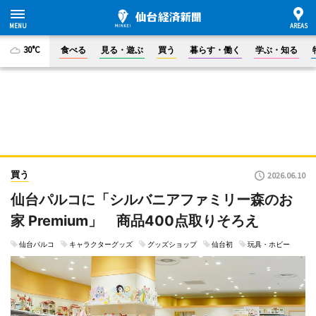
30°C
食べる
見る・遊ぶ
買う
暮らす・働く
学ぶ・知る
買う
2026.06.10
仙台パルコに「シルバニアファミリー森のお
家 Premium」 商品400点取りそろえ
仙台パルコ
キャラクターグッズ
グッズショップ
仙台初
玩具・ホビー