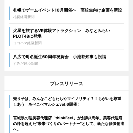
札幌でゲームイベント10月開催へ 高校生向け企画を新設
札幌経済新聞
火星を旅するVR体験アトラクション みなとみらい
PLOT48に登場
ヨコハマ経済新聞
八広で町名誕生60周年祝賀会 小池都知事も祝福
すみだ経済新聞
プレスリリース
売り子は、みんなこどもたちやマイノリティ？！ちがいを尊重
しあう あべこべマルシェvol.6開催！
宮城県の理美容代理店「thinkFeel」が創業3周年。美容代理店
の枠を超えた"未来づくりのパートナー"として、新たな価値創造
へ。