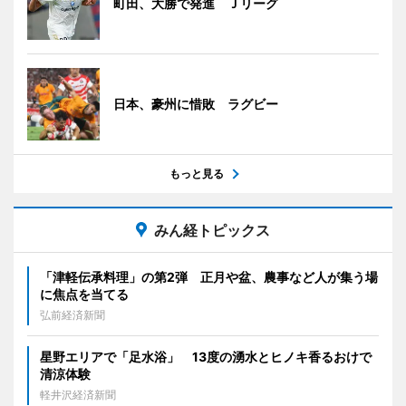
町田、大勝で発進 Ｊリーグ
日本、豪州に惜敗 ラグビー
もっと見る
みん経トピックス
「津軽伝承料理」の第2弾 正月や盆、農事など人が集う場
に焦点を当てる
弘前経済新聞
星野エリアで「足水浴」 13度の湧水とヒノキ香るおけで
清涼体験
軽井沢経済新聞