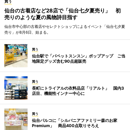
買う
仙台の古着店など28店で「仙台七夕夏売り」 初
売りのような夏の風物詩目指す
仙台市中心部の古着店やセレクトショップによるイベント「仙台七夕夏
売り」が8月6日、始まる。
買う
仙台駅で「パペットスンスン」ポップアップ ご当
地限定グッズ含む90点超販売
買う
長町にトライアルの衣料品店「リアルト」 国内3
店目、機能性インナー中心に
買う
仙台パルコに「シルバニアファミリー森のお家
Premium」 商品400点取りそろえ