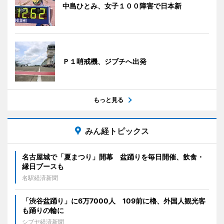
中島ひとみ、女子１００障害で日本新
Ｐ１哨戒機、ジブチへ出発
もっと見る
みん経トピックス
名古屋城で「夏まつり」開幕 盆踊りを毎日開催、飲食・
縁日ブースも
名駅経済新聞
「渋谷盆踊り」に6万7000人 109前に櫓、外国人観光客
も踊りの輪に
シブヤ経済新聞