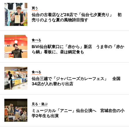
買う
仙台の古着店など28店で「仙台七夕夏売り」 初
売りのような夏の風物詩目指す
食べる
BiVi仙台駅東口に「赤から」新店 うま辛の「赤か
ら鍋」看板に、昼は鍋定食も
食べる
仙台三越で「ジャパニーズカレーフェス」 全国
34店が入れ替わり出店
見る・遊ぶ
ミュージカル「アニー」仙台公演へ 宮城在住の小
学2年生も出演