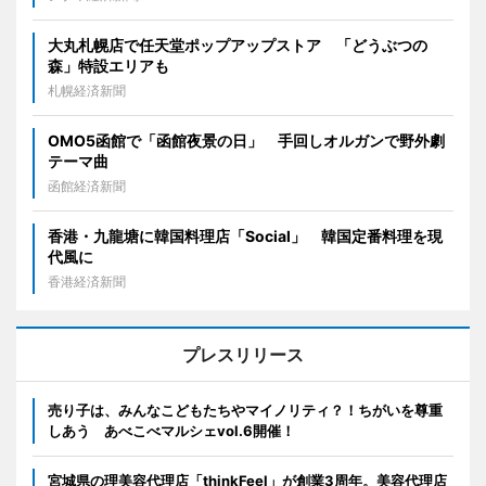
大丸札幌店で任天堂ポップアップストア 「どうぶつの
森」特設エリアも
札幌経済新聞
OMO5函館で「函館夜景の日」 手回しオルガンで野外劇
テーマ曲
函館経済新聞
香港・九龍塘に韓国料理店「Social」 韓国定番料理を現
代風に
香港経済新聞
プレスリリース
売り子は、みんなこどもたちやマイノリティ？！ちがいを尊重
しあう あべこべマルシェvol.6開催！
宮城県の理美容代理店「thinkFeel」が創業3周年。美容代理店