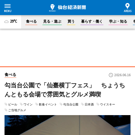
29°C
食べる
見る・遊ぶ
買う
暮らす・働く
学ぶ・知る
食べる
2026.06.16
勾当台公園で「仙臺横丁フェス」 ちょうち
んともる会場で雰囲気とグルメ満喫
ビール
ワイン
飲食イベント
勾当台公園
日本酒
ウイスキー
ご当地グルメ