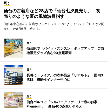
買う
仙台の古着店など28店で「仙台七夕夏売り」 初
売りのような夏の風物詩目指す
仙台市中心部の古着店やセレクトショップによるイベント「仙台七夕夏
売り」が8月6日、始まる。
買う
仙台駅で「パペットスンスン」ポップアップ ご当
地限定グッズ含む90点超販売
買う
長町にトライアルの衣料品店「リアルト」 国内3
店目、機能性インナー中心に
買う
仙台パルコに「シルバニアファミリー森のお家
Premium」 商品400点取りそろえ