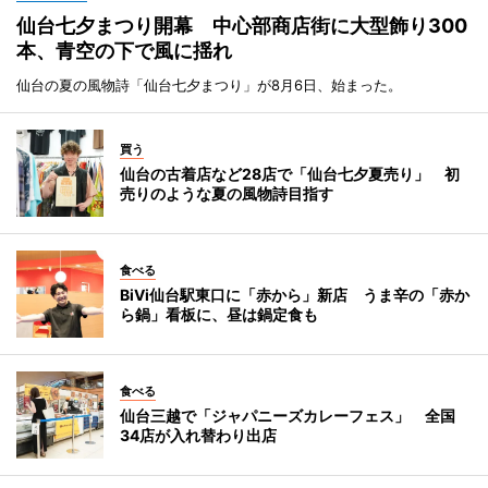
仙台七夕まつり開幕 中心部商店街に大型飾り300
本、青空の下で風に揺れ
仙台の夏の風物詩「仙台七夕まつり」が8月6日、始まった。
買う
仙台の古着店など28店で「仙台七夕夏売り」 初
売りのような夏の風物詩目指す
食べる
BiVi仙台駅東口に「赤から」新店 うま辛の「赤か
ら鍋」看板に、昼は鍋定食も
食べる
仙台三越で「ジャパニーズカレーフェス」 全国
34店が入れ替わり出店