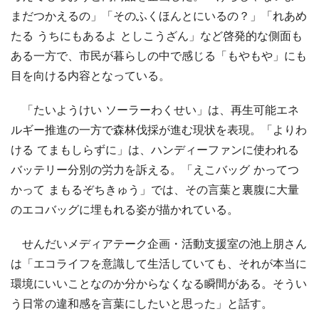
まだつかえるの」「そのふくほんとにいるの？」「れあめ
たる うちにもあるよ としこうざん」など啓発的な側面も
ある一方で、市民が暮らしの中で感じる「もやもや」にも
目を向ける内容となっている。
「たいようけい ソーラーわくせい」は、再生可能エネ
ルギー推進の一方で森林伐採が進む現状を表現。「よりわ
ける てまもしらずに」は、ハンディーファンに使われる
バッテリー分別の労力を訴える。「えこバッグ かってつ
かって まもるぞちきゅう」では、その言葉と裏腹に大量
のエコバッグに埋もれる姿が描かれている。
せんだいメディアテーク企画・活動支援室の池上朋さん
は「エコライフを意識して生活していても、それが本当に
環境にいいことなのか分からなくなる瞬間がある。そうい
う日常の違和感を言葉にしたいと思った」と話す。