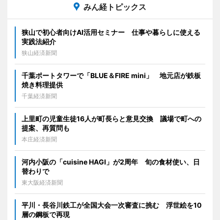
みん経トピックス
狭山で初心者向けAI活用セミナー 仕事や暮らしに使える
実践法紹介
狭山経済新聞
千葉ポートタワーで「BLUE＆FIRE mini」 地元店が鉄板
焼き料理提供
千葉経済新聞
上里町の児童生徒16人が町長らと意見交換 議場で町への
提案、再質問も
本庄経済新聞
河内小阪の「cuisine HAGI」が2周年 旬の食材使い、日
替わりで
東大阪経済新聞
平川・長谷川鉄工が全国大会一次審査に挑む 浮世絵を10
層の鋼板で再現