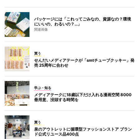
パッケージには「これってごみなの、資源なの？環境
にいいの、わるいの？…」
関連画像
買う
せんだいメディアテークが「smtチューブクッキー」発
売 25周年に合わせ
学ぶ・知る
メディアテークに18歳以下だけ入れる漫画空間 8000
冊用意、没頭する時間を
買う
泉のアウトレットに循環型ファッションストア ブラン
ド公式リユース品400点