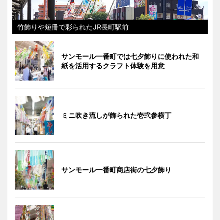
竹飾りや短冊で彩られたJR長町駅前
サンモール一番町では七夕飾りに使われた和
紙を活用するクラフト体験を用意
ミニ吹き流しが飾られた壱弐参横丁
サンモール一番町商店街の七夕飾り