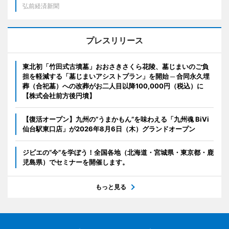
弘前経済新聞
プレスリリース
東北初「竹田式古墳墓」おおさきさくら花陵、墓じまいのご負
担を軽減する「墓じまいアシストプラン」を開始 ─ 合同永久埋
葬（合祀墓）への改葬がお二人目以降100,000円（税込）に
【株式会社前方後円墳】
【復活オープン】九州の”うまかもん”を味わえる「九州魂 BiVi
仙台駅東口店」が2026年8月6日（木）グランドオープン
ジビエの“今”を学ぼう！全国各地（北海道・宮城県・東京都・鹿
児島県）でセミナーを開催します。
もっと見る