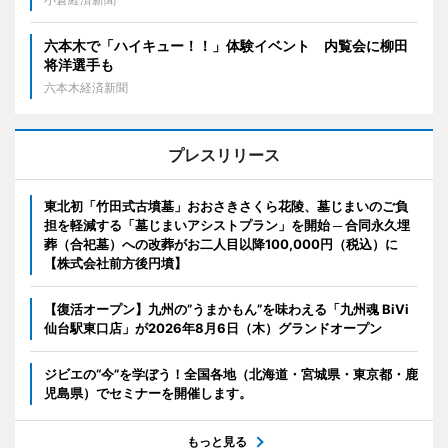
六本木で「ハイキュー！！」体験イベント 内覧会に柳田
将洋選手も
六本木経済新聞
プレスリリース
東北初「竹田式古墳墓」おおさきさくら花陵、墓じまいのご負
担を軽減する「墓じまいアシストプラン」を開始 ─ 合同永久埋
葬（合祀墓）への改葬がお二人目以降100,000円（税込）に
【株式会社前方後円墳】
【復活オープン】九州の”うまかもん”を味わえる「九州魂 BiVi
仙台駅東口店」が2026年8月6日（木）グランドオープン
ジビエの“今”を学ぼう！全国各地（北海道・宮城県・東京都・鹿
児島県）でセミナーを開催します。
もっと見る