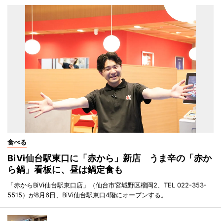
食べる
BiVi仙台駅東口に「赤から」新店 うま辛の「赤か
ら鍋」看板に、昼は鍋定食も
「赤からBiVi仙台駅東口店」（仙台市宮城野区榴岡2、TEL 022-353-
5515）が8月6日、BiVi仙台駅東口4階にオープンする。