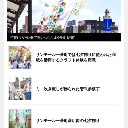
竹飾りや短冊で彩られたJR長町駅前
サンモール一番町では七夕飾りに使われた和
紙を活用するクラフト体験を用意
ミニ吹き流しが飾られた壱弐参横丁
サンモール一番町商店街の七夕飾り