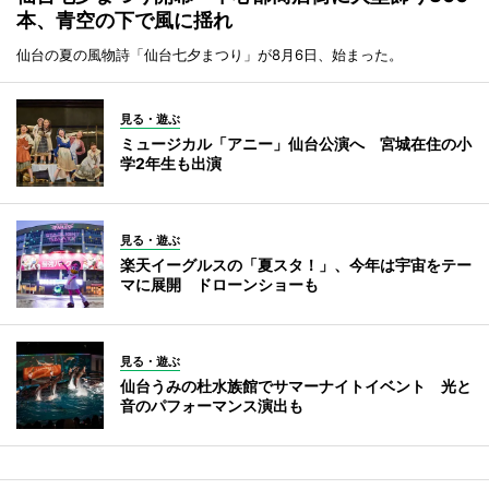
本、青空の下で風に揺れ
仙台の夏の風物詩「仙台七夕まつり」が8月6日、始まった。
見る・遊ぶ
ミュージカル「アニー」仙台公演へ 宮城在住の小
学2年生も出演
見る・遊ぶ
楽天イーグルスの「夏スタ！」、今年は宇宙をテー
マに展開 ドローンショーも
見る・遊ぶ
仙台うみの杜水族館でサマーナイトイベント 光と
音のパフォーマンス演出も