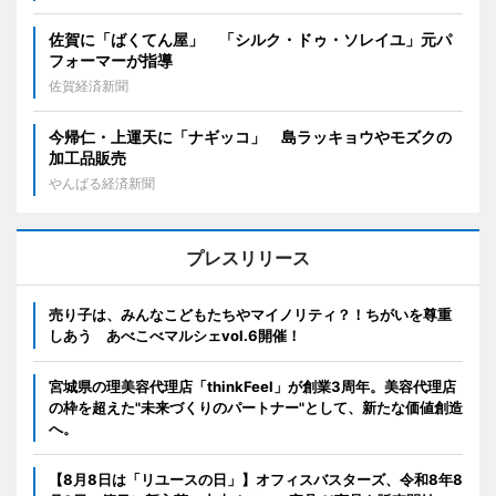
佐賀に「ばくてん屋」 「シルク・ドゥ・ソレイユ」元パ
フォーマーが指導
佐賀経済新聞
今帰仁・上運天に「ナギッコ」 島ラッキョウやモズクの
加工品販売
やんばる経済新聞
プレスリリース
売り子は、みんなこどもたちやマイノリティ？！ちがいを尊重
しあう あべこべマルシェvol.6開催！
宮城県の理美容代理店「thinkFeel」が創業3周年。美容代理店
の枠を超えた"未来づくりのパートナー"として、新たな価値創造
へ。
【8月8日は「リユースの日」】オフィスバスターズ、令和8年8