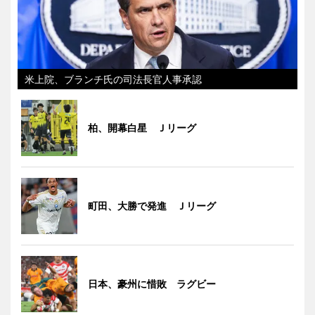
米上院、ブランチ氏の司法長官人事承認
柏、開幕白星 Ｊリーグ
町田、大勝で発進 Ｊリーグ
日本、豪州に惜敗 ラグビー