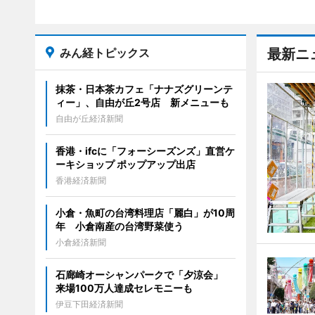
みん経トピックス
最新ニ
抹茶・日本茶カフェ「ナナズグリーンテ
ィー」、自由が丘2号店 新メニューも
自由が丘経済新聞
香港・ifcに「フォーシーズンズ」直営ケ
ーキショップ ポップアップ出店
香港経済新聞
小倉・魚町の台湾料理店「麗白」が10周
年 小倉南産の台湾野菜使う
小倉経済新聞
石廊崎オーシャンパークで「夕涼会」
来場100万人達成セレモニーも
伊豆下田経済新聞