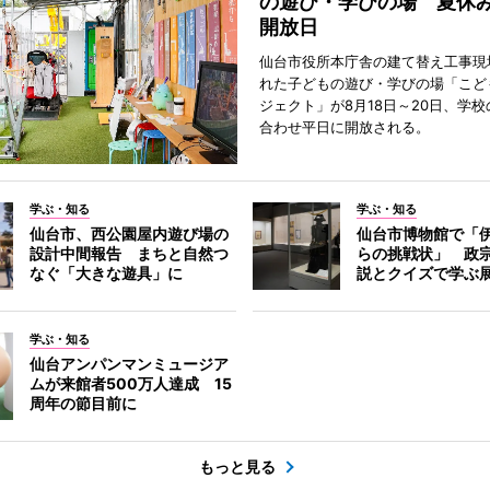
の遊び・学びの場 夏休
開放日
仙台市役所本庁舎の建て替え工事現
れた子どもの遊び・学びの場「こど
ジェクト」が8月18日～20日、学
合わせ平日に開放される。
学ぶ・知る
学ぶ・知る
仙台市、西公園屋内遊び場の
仙台市博物館で「
設計中間報告 まちと自然つ
らの挑戦状」 政
なぐ「大きな遊具」に
説とクイズで学ぶ
学ぶ・知る
仙台アンパンマンミュージア
ムが来館者500万人達成 15
周年の節目前に
もっと見る