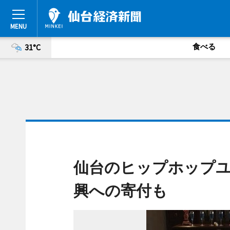
食べる
31°C
仙台のヒップホップユ
興への寄付も