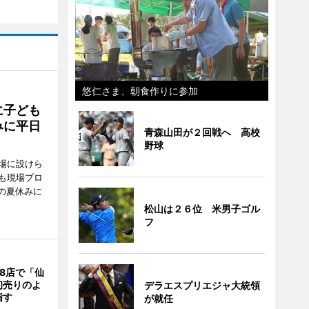
悠仁さま、朝食作りに参加
に子ども
みに平日
青森山田が２回戦へ 高校
野球
場に設けら
も現場プロ
校の夏休みに
松山は２６位 米男子ゴル
フ
8店で「仙
初売りのよ
デラエスプリエジャ大統領
指す
が就任