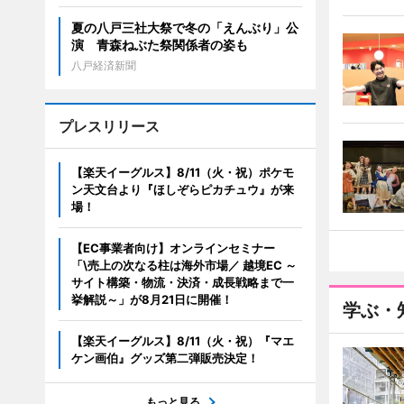
夏の八戸三社大祭で冬の「えんぶり」公
演 青森ねぶた祭関係者の姿も
八戸経済新聞
プレスリリース
【楽天イーグルス】8/11（火・祝）ポケモ
ン天文台より『ほしぞらピカチュウ』が来
場！
【EC事業者向け】オンラインセミナー
「\売上の次なる柱は海外市場／ 越境EC ～
サイト構築・物流・決済・成長戦略まで一
挙解説～」が8月21日に開催！
学ぶ・
【楽天イーグルス】8/11（火・祝）『マエ
ケン画伯』グッズ第二弾販売決定！
もっと見る