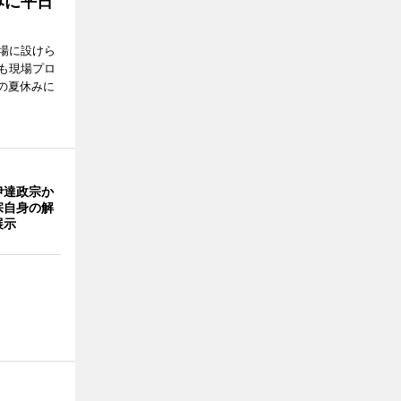
みに平日
場に設けら
も現場プロ
校の夏休みに
伊達政宗か
宗自身の解
展示