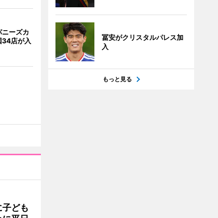
パニーズカ
冨安がクリスタルパレス加
34店が入
入
もっと見る
に子ども