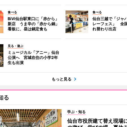
食べる
食べる
BiVi仙台駅東口に「赤から」
仙台三越で「ジャ
新店 うま辛の「赤から鍋」
レーフェス」 全国
看板に、昼は鍋定食も
れ替わり出店
見る・遊ぶ
ミュージカル「アニー」仙台
公演へ 宮城在住の小学2年
生も出演
もっと見る
知る
学ぶ・知る
仙台市役所建て替え現場