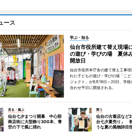
ュース
学ぶ・知る
仙台市役所建て替え現場
の遊び・学びの場 夏休
開放日
仙台市役所本庁舎の建て替え工事現
れた子どもの遊び・学びの場「こど
ジェクト」が8月18日～20日、学
合わせ平日に開放される。
見る・遊ぶ
買う
仙台七夕まつり開幕 中心部
仙台の古着店など2
商店街に大型飾り300本、青
台七夕夏売り」 
空の下で風に揺れ
うな夏の風物詩目