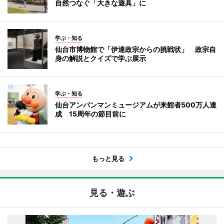
自然つなぐ「大きな遊具」に
学ぶ・知る
仙台市博物館で「伊達政宗からの挑戦状」 政宗自
身の解説とクイズで学ぶ展示
学ぶ・知る
仙台アンパンマンミュージアムが来館者500万人達
成 15周年の節目前に
もっと見る
見る・遊ぶ