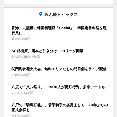
みん経トピックス
香港・九龍塘に韓国料理店「Social」 韓国定番料理を現
代風に
香港経済新聞
SC相模原、熊本と引き分け J3リーグ開幕
相模原町田経済新聞
関門海峡花火大会、無料エリアなしの門司側をライブ配信
小倉経済新聞
八広で「八八祭り」 1500人が提灯行列、多幸アートも
すみだ経済新聞
八戸の「騎馬打毬」、若手騎手の姿勇ましく 20年ぶりの
正式参拝も
八戸経済新聞