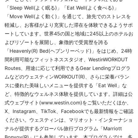
「Sleep Well(よく眠る)」「Eat Well(よく食べる)」
「Move Well(よく動く)」を通じて、旅先でのストレスを
軽減し、お客様がより充実した滞在を体験できるようサポ
ートしています。世界45の国と地域に245以上のホテルお
よびリゾートを展開し、象徴的で受賞歴を誇る
「Heavenly(R) Bed(ヘブンリーベッド)」をはじめ、24時
間利用可能なフィットネススタジオ、WestinWORKOUT
Routes、用途に応じて利用できるGear Lendingプログラ
ムなどのウェスティンWORKOUT(R)、さらに栄養バラン
スに優れた美味しいメニューを提供する「Eat Well」な
ど、特徴的なウェルネス体験を提供しています。詳細は公
式ウェブサイト(www.westin.com)をご覧いただくほか、
X、Instagram、TikTok、Facebookでも最新情報をご確認
ください。ウェスティンは、マリオット・インターナショ
ナルが提供するグローバル旅行プログラム「Marriott
Bonvoy(R)」にも参加しています。本プログラムでは、多