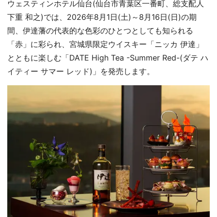
ウェスティンホテル仙台(仙台市青葉区一番町、総支配人
下重 和之)では、2026年8月1日(土)～8月16日(日)の期
間、伊達藩の代表的な色彩のひとつとしても知られる
「赤」に彩られ、宮城県限定ウイスキー「ニッカ 伊達」
とともに楽しむ「DATE High Tea -Summer Red-(ダテ ハ
イティー サマー レッド)」を発売します。