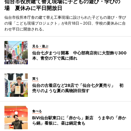
仙台市役所建て替え現場に子どもの遊び・学びの
場 夏休みに平日開放日
仙台市役所本庁舎の建て替え工事現場に設けられた子どもの遊び・学び
の場「こども現場プロジェクト」が8月18日～20日、学校の夏休みに合
わせ平日に開放される。
見る・遊ぶ
仙台七夕まつり開幕 中心部商店街に大型飾り300
本、青空の下で風に揺れ
買う
仙台の古着店など28店で「仙台七夕夏売り」 初
売りのような夏の風物詩目指す
食べる
BiVi仙台駅東口に「赤から」新店 うま辛の「赤か
ら鍋」看板に、昼は鍋定食も