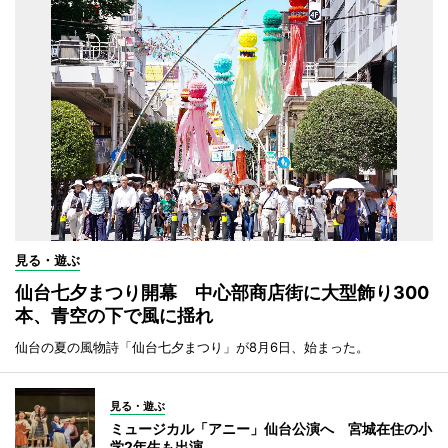
見る・遊ぶ
仙台七夕まつり開幕 中心部商店街に大型飾り300
本、青空の下で風に揺れ
仙台の夏の風物詩「仙台七夕まつり」が8月6日、始まった。
見る・遊ぶ
ミュージカル「アニー」仙台公演へ 宮城在住の小
学2年生も出演