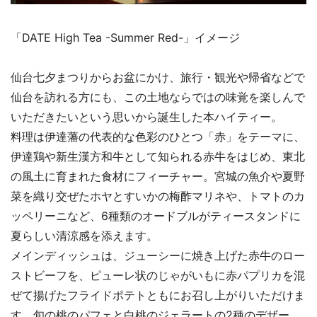
「DATE High Tea -Summer Red-」イメージ
仙台七夕まつりからお盆にかけ、旅行・観光や帰省などで
仙台を訪れる方にも、この土地ならではの味覚を楽しんで
いただきたいという思いから誕生した本ハイティー。
料理は伊達藩の代表的な色彩のひとつ「赤」をテーマに、
伊達鶏や新生漢方和牛として知られる赤牛をはじめ、東北
の風土に育まれた食材にフィーチャー。宮城の魚介や夏野
菜を織り交ぜたホヤとすいかの梅酢マリネや、トマトのカ
ッペリーニなど、6種類のオードブルがティースタンドに
夏らしい清涼感を添えます。
メインディッシュは、ジューシーに焼き上げた赤牛のロー
ストビーフを、ピューレ状のじゃがいもに赤パプリカを混
ぜて揚げたフライドポテトともにお召し上がりいただけま
す。旬の桃のパフェと白桃のジェラートの2種のデザー