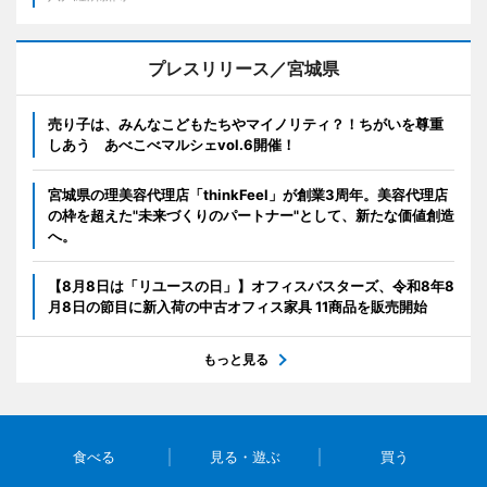
プレスリリース／宮城県
売り子は、みんなこどもたちやマイノリティ？！ちがいを尊重
しあう あべこべマルシェvol.6開催！
宮城県の理美容代理店「thinkFeel」が創業3周年。美容代理店
の枠を超えた"未来づくりのパートナー"として、新たな価値創造
へ。
【8月8日は「リユースの日」】オフィスバスターズ、令和8年8
月8日の節目に新入荷の中古オフィス家具 11商品を販売開始
もっと見る
食べる
見る・遊ぶ
買う