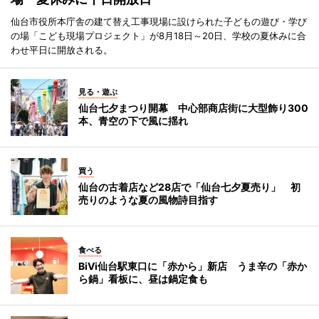
仙台市役所本庁舎の建て替え工事現場に設けられた子どもの遊び・学び
の場「こども現場プロジェクト」が8月18日～20日、学校の夏休みに合
わせ平日に開放される。
見る・遊ぶ
仙台七夕まつり開幕 中心部商店街に大型飾り300
本、青空の下で風に揺れ
買う
仙台の古着店など28店で「仙台七夕夏売り」 初
売りのような夏の風物詩目指す
食べる
BiVi仙台駅東口に「赤から」新店 うま辛の「赤か
ら鍋」看板に、昼は鍋定食も