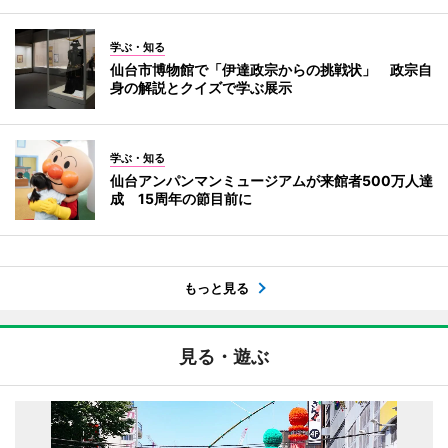
学ぶ・知る
仙台市博物館で「伊達政宗からの挑戦状」 政宗自
身の解説とクイズで学ぶ展示
学ぶ・知る
仙台アンパンマンミュージアムが来館者500万人達
成 15周年の節目前に
もっと見る
見る・遊ぶ