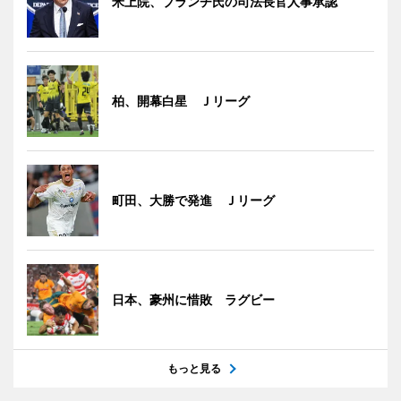
米上院、ブランチ氏の司法長官人事承認
柏、開幕白星 Ｊリーグ
町田、大勝で発進 Ｊリーグ
日本、豪州に惜敗 ラグビー
もっと見る