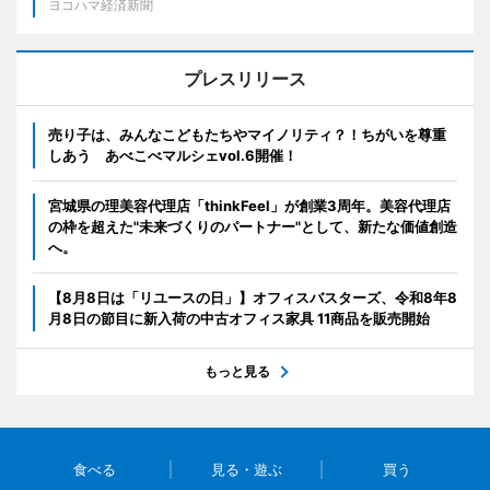
ヨコハマ経済新聞
プレスリリース
売り子は、みんなこどもたちやマイノリティ？！ちがいを尊重
しあう あべこべマルシェvol.6開催！
宮城県の理美容代理店「thinkFeel」が創業3周年。美容代理店
の枠を超えた"未来づくりのパートナー"として、新たな価値創造
へ。
【8月8日は「リユースの日」】オフィスバスターズ、令和8年8
月8日の節目に新入荷の中古オフィス家具 11商品を販売開始
もっと見る
食べる
見る・遊ぶ
買う