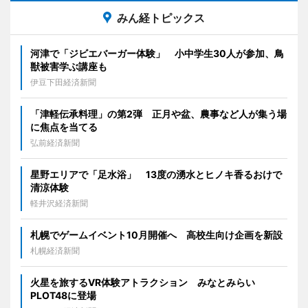
みん経トピックス
河津で「ジビエバーガー体験」 小中学生30人が参加、鳥
獣被害学ぶ講座も
伊豆下田経済新聞
「津軽伝承料理」の第2弾 正月や盆、農事など人が集う場
に焦点を当てる
弘前経済新聞
星野エリアで「足水浴」 13度の湧水とヒノキ香るおけで
清涼体験
軽井沢経済新聞
札幌でゲームイベント10月開催へ 高校生向け企画を新設
札幌経済新聞
火星を旅するVR体験アトラクション みなとみらい
PLOT48に登場