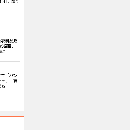
月6日、始ま
の衣料品店
内3店目、
心に
ィで「パン
シェ」 宮
品も