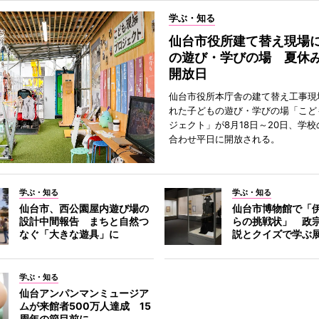
学ぶ・知る
仙台市役所建て替え現場
の遊び・学びの場 夏休
開放日
仙台市役所本庁舎の建て替え工事現
れた子どもの遊び・学びの場「こど
ジェクト」が8月18日～20日、学
合わせ平日に開放される。
学ぶ・知る
学ぶ・知る
仙台市、西公園屋内遊び場の
仙台市博物館で「
設計中間報告 まちと自然つ
らの挑戦状」 政
なぐ「大きな遊具」に
説とクイズで学ぶ
学ぶ・知る
仙台アンパンマンミュージア
ムが来館者500万人達成 15
周年の節目前に