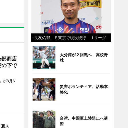
長友佑都、Ｆ東京で現役続行 Ｊリーグ
大分商が２回戦へ 高校野
心部商店
球
空の下で
」が8月6
災害ボランティア、活動本
格化
台湾、中国軍上陸阻止へ演
習
「夏ス