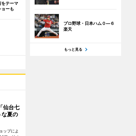
宙をテーマ
ショーも
プロ野球・日本ハム０―６
楽天
もっと見る
「仙台七
うな夏の
ョップによ