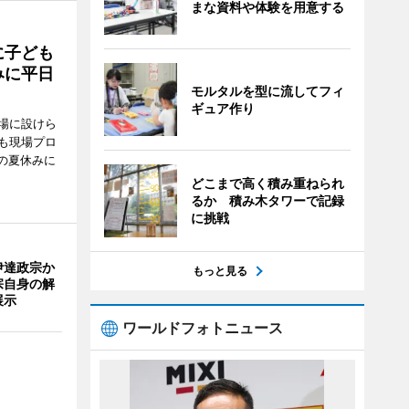
まな資料や体験を用意する
に子ども
みに平日
モルタルを型に流してフィ
ギュア作り
場に設けら
も現場プロ
校の夏休みに
どこまで高く積み重ねられ
るか 積み木タワーで記録
に挑戦
伊達政宗か
もっと見る
宗自身の解
展示
ワールドフォトニュース