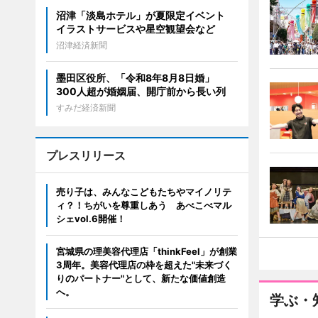
沼津「淡島ホテル」が夏限定イベント
イラストサービスや星空観望会など
沼津経済新聞
墨田区役所、「令和8年8月8日婚」
300人超が婚姻届、開庁前から長い列
すみだ経済新聞
プレスリリース
売り子は、みんなこどもたちやマイノリテ
ィ？！ちがいを尊重しあう あべこべマル
シェvol.6開催！
宮城県の理美容代理店「thinkFeel」が創業
3周年。美容代理店の枠を超えた"未来づく
りのパートナー"として、新たな価値創造
へ。
学ぶ・