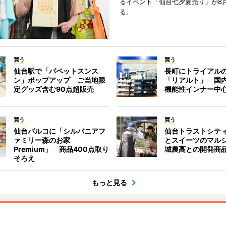
るイベント「仙台七夕夏売り」が8
る。
買う
買う
仙台駅で「パペットスンス
長町にトライアル
ン」ポップアップ ご当地限
「リアルト」 国
定グッズ含む90点超販売
機能性インナー中
買う
買う
仙台パルコに「シルバニアフ
仙台トラストシテ
ァミリー森のお家
とスイーツのマル
Premium」 商品400点取り
城農高との開発商
そろえ
もっと見る