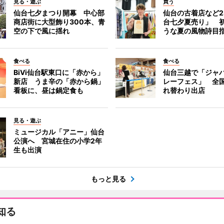
見る・遊ぶ
買う
仙台七夕まつり開幕 中心部
仙台の古着店など2
商店街に大型飾り300本、青
台七夕夏売り」 
空の下で風に揺れ
うな夏の風物詩目
食べる
食べる
BiVi仙台駅東口に「赤から」
仙台三越で「ジャ
新店 うま辛の「赤から鍋」
レーフェス」 全国
看板に、昼は鍋定食も
れ替わり出店
見る・遊ぶ
ミュージカル「アニー」仙台
公演へ 宮城在住の小学2年
生も出演
もっと見る
知る