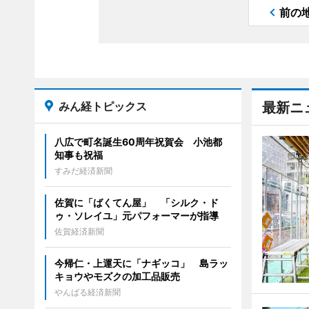
前の
みん経トピックス
最新ニ
八広で町名誕生60周年祝賀会 小池都
知事も祝福
すみだ経済新聞
佐賀に「ばくてん屋」 「シルク・ド
ゥ・ソレイユ」元パフォーマーが指導
佐賀経済新聞
今帰仁・上運天に「ナギッコ」 島ラッ
キョウやモズクの加工品販売
やんばる経済新聞