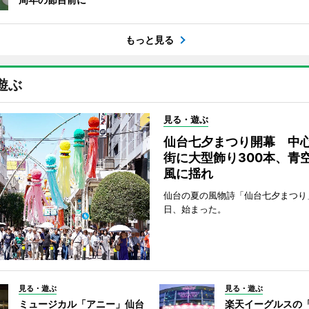
もっと見る
遊ぶ
見る・遊ぶ
仙台七夕まつり開幕 中
街に大型飾り300本、青
風に揺れ
仙台の夏の風物詩「仙台七夕まつり
日、始まった。
見る・遊ぶ
見る・遊ぶ
ミュージカル「アニー」仙台
楽天イーグルスの