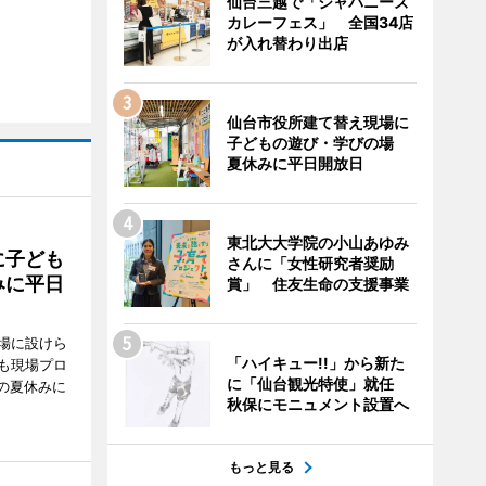
仙台三越で「ジャパニーズ
カレーフェス」 全国34店
が入れ替わり出店
仙台市役所建て替え現場に
子どもの遊び・学びの場
夏休みに平日開放日
東北大大学院の小山あゆみ
に子ども
さんに「女性研究者奨励
みに平日
賞」 住友生命の支援事業
場に設けら
「ハイキュー!!」から新た
も現場プロ
に「仙台観光特使」就任
校の夏休みに
秋保にモニュメント設置へ
もっと見る