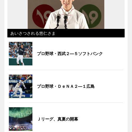
あいさつされる悠仁さま
プロ野球・西武２―５ソフトバンク
プロ野球・ＤｅＮＡ２―１広島
Ｊリーグ、真夏の開幕