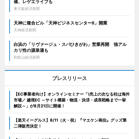
催、レゲエライブも
東大阪経済新聞
天神に複合ビル「天神ビジネスセンターII」開業
天神経済新聞
白浜の「リヴァージュ・スパひきがわ」営業再開 強アル
カリ性の源泉湯も
和歌山経済新聞
プレスリリース
【EC事業者向け】オンラインセミナー「\売上の次なる柱は海外
市場／ 越境EC ～サイト構築・物流・決済・成長戦略まで一挙
解説～」が8月21日に開催！
【楽天イーグルス】8/11（火・祝）『マエケン画伯』グッズ第
二弾販売決定！