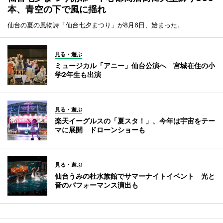
本、青空の下で風に揺れ
仙台の夏の風物詩「仙台七夕まつり」が8月6日、始まった。
見る・遊ぶ
ミュージカル「アニー」仙台公演へ 宮城在住の小
学2年生も出演
見る・遊ぶ
楽天イーグルスの「夏スタ！」、今年は宇宙をテー
マに展開 ドローンショーも
見る・遊ぶ
仙台うみの杜水族館でサマーナイトイベント 光と
音のパフォーマンス演出も