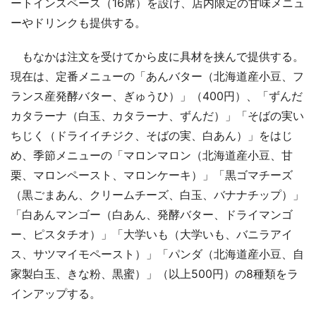
ートインスペース（16席）を設け、店内限定の甘味メニュ
ーやドリンクも提供する。
もなかは注文を受けてから皮に具材を挟んで提供する。
現在は、定番メニューの「あんバター（北海道産小豆、フ
ランス産発酵バター、ぎゅうひ）」（400円）、「ずんだ
カタラーナ（白玉、カタラーナ、ずんだ）」「そばの実い
ちじく（ドライイチジク、そばの実、白あん）」をはじ
め、季節メニューの「マロンマロン（北海道産小豆、甘
栗、マロンペースト、マロンケーキ）」「黒ゴマチーズ
（黒ごまあん、クリームチーズ、白玉、バナナチップ）」
「白あんマンゴー（白あん、発酵バター、ドライマンゴ
ー、ピスタチオ）」「大学いも（大学いも、バニラアイ
ス、サツマイモペースト）」「パンダ（北海道産小豆、自
家製白玉、きな粉、黒蜜）」（以上500円）の8種類をラ
インアップする。