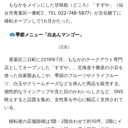
もなかをメインにした甘味処（どころ）「すずや」（仙
台市青葉区一番町2、TEL
022-748-5877
）が文化横丁に
移転オープンして1カ月がたった。
季節メニュー「白あんマンゴー」
［広告］
青葉区二日町に2019年7月、もなかのテークアウト専門
店としてオープンした「すずや」。北海道十勝産の小豆を
使った自家製あんこや、季節のフルーツやドライフルー
ツ、白玉やクリームチーズなどを挟んだ商品を販売する。
個性的なラインアップや見た目のかわいらしさなど、SNS
映えすると話題を集め、女性客を中心に幅広く支持されて
いる。
移転後の店舗面積は1階・2階合わせて約10坪。2階にイ