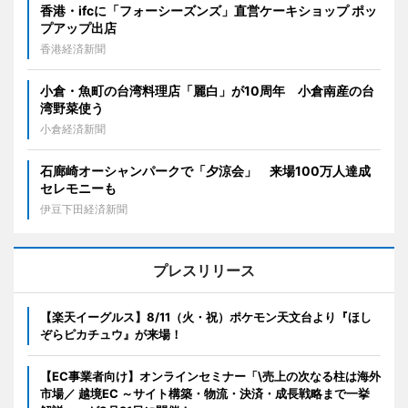
香港・ifcに「フォーシーズンズ」直営ケーキショップ ポッ
プアップ出店
香港経済新聞
小倉・魚町の台湾料理店「麗白」が10周年 小倉南産の台
湾野菜使う
小倉経済新聞
石廊崎オーシャンパークで「夕涼会」 来場100万人達成
セレモニーも
伊豆下田経済新聞
プレスリリース
【楽天イーグルス】8/11（火・祝）ポケモン天文台より『ほし
ぞらピカチュウ』が来場！
【EC事業者向け】オンラインセミナー「\売上の次なる柱は海外
市場／ 越境EC ～サイト構築・物流・決済・成長戦略まで一挙