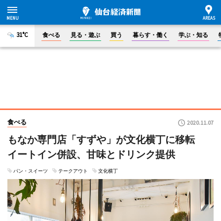
31°C
食べる
見る・遊ぶ
買う
暮らす・働く
学ぶ・知る
食べる
2020.11.07
もなか専門店「すずや」が文化横丁に移転
イートイン併設、甘味とドリンク提供
パン・スイーツ
テークアウト
文化横丁