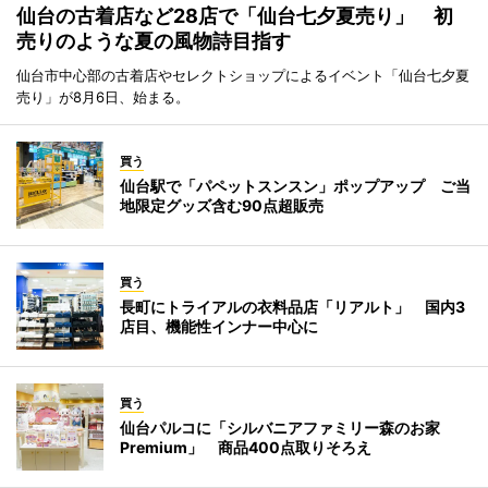
仙台の古着店など28店で「仙台七夕夏売り」 初
売りのような夏の風物詩目指す
仙台市中心部の古着店やセレクトショップによるイベント「仙台七夕夏
売り」が8月6日、始まる。
買う
仙台駅で「パペットスンスン」ポップアップ ご当
地限定グッズ含む90点超販売
買う
長町にトライアルの衣料品店「リアルト」 国内3
店目、機能性インナー中心に
買う
仙台パルコに「シルバニアファミリー森のお家
Premium」 商品400点取りそろえ