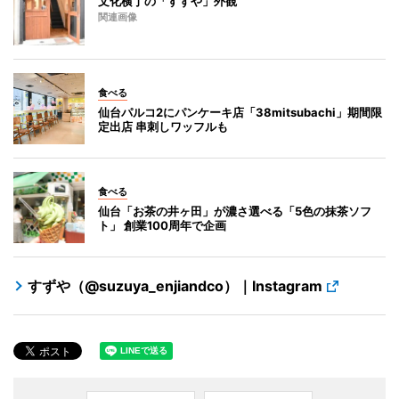
文化横丁の「すずや」外観
関連画像
食べる
仙台パルコ2にパンケーキ店「38mitsubachi」期間限
定出店 串刺しワッフルも
食べる
仙台「お茶の井ヶ田」が濃さ選べる「5色の抹茶ソフ
ト」 創業100周年で企画
すずや（@suzuya_enjiandco）｜Instagram