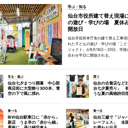
学ぶ・知る
仙台市役所建て替え現場
の遊び・学びの場 夏休
開放日
仙台市役所本庁舎の建て替え工事現
れた子どもの遊び・学びの場「こど
ジェクト」が8月18日～20日、学
合わせ平日に開放される。
見る・遊ぶ
買う
仙台七夕まつり開幕 中心部
仙台の古着店など2
商店街に大型飾り300本、青
台七夕夏売り」 
空の下で風に揺れ
うな夏の風物詩目
食べる
食べる
BiVi仙台駅東口に「赤から」
仙台三越で「ジャ
新店 うま辛の「赤から鍋」
レーフェス」 全国
看板に、昼は鍋定食も
れ替わり出店