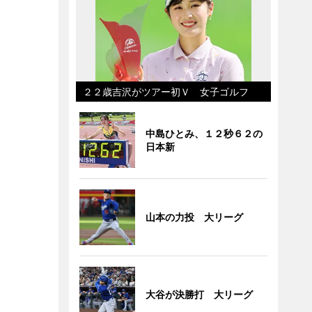
２２歳吉沢がツアー初Ｖ 女子ゴルフ
中島ひとみ、１２秒６２の
日本新
山本の力投 大リーグ
大谷が決勝打 大リーグ