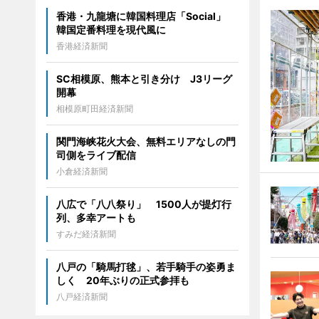
香港・九龍塘に韓国料理店「Social」
韓国定番料理を現代風に
香港経済新聞
SC相模原、熊本と引き分け J3リーグ
開幕
相模原町田経済新聞
関門海峡花火大会、無料エリアなしの門
司側をライブ配信
小倉経済新聞
八広で「八八祭り」 1500人が提灯行
列、多幸アートも
すみだ経済新聞
八戸の「騎馬打毬」、若手騎手の姿勇ま
しく 20年ぶりの正式参拝も
八戸経済新聞