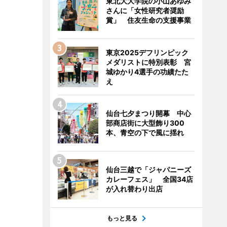
東北大大学院の小山あゆみ
さんに「女性研究者奨励
賞」 住友生命の支援事業
東京2025デフリンピック
メダリストに特別表彰 宮
城ゆかり4選手の功績たた
え
仙台七夕まつり開幕 中心
部商店街に大型飾り300
本、青空の下で風に揺れ
仙台三越で「ジャパニーズ
カレーフェス」 全国34店
が入れ替わり出店
もっと見る