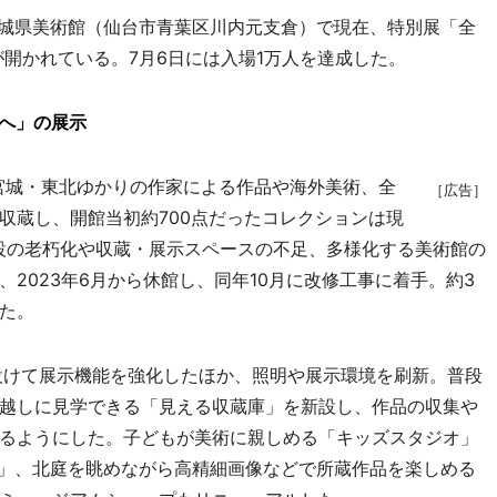
城県美術館（仙台市青葉区川内元支倉）で現在、特別展「全
開かれている。7月6日には入場1万人を達成した。
和へ」の展示
、宮城・東北ゆかりの作家による作品や海外美術、全
［広告］
収蔵し、開館当初約700点だったコレクションは現
施設の老朽化や収蔵・展示スペースの不足、多様化する美術館の
2023年6月から休館し、同年10月に改修工事に着手。約3
た。
設けて展示機能を強化したほか、照明や展示環境を刷新。普段
越しに見学できる「見える収蔵庫」を新設し、作品の収集や
るようにした。子どもが美術に親しめる「キッズスタジオ」
や」、北庭を眺めながら高精細画像などで所蔵作品を楽しめる