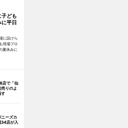
に子ども
みに平日
場に設けら
も現場プロ
校の夏休みに
8店で「仙
初売りのよ
指す
パニーズカ
34店が入