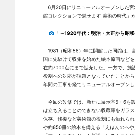
6月20日にリニューアルオープンした宮
館コレクションで魅せます 美術の時代」が
「～1920年代：明治・大正から昭
1981（昭和56）年に開館した同館は
国に先駆けて収集を始めた絵本原画などを
在約7000点にまで拡充した。一方で、
役割への対応が課題となっていたことから、
年間の工事を経てリニューアルオープンし
今回の改修では、新たに展示室5・6を
は立ち入ることのできない収蔵庫をガラス
保存、修復など美術館の役割にも触れられ
や約850冊の絵本を備える「えほんのへ