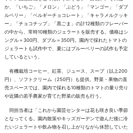
か、「いちご」「メロン」「ぶどう」「マンゴー」「ダブ
ルベリー」「ベルギーチョコレート」「キャラメルクッキ
ー」「チョコチップ」「黒ごま」の計12種類のフレーバー
の中から、常時10種類のジェラートを販売する。価格はシ
ングル＝300円、ダブル＝350円。園内で採れたトマトの
ジェラートも試作中で、夏にはブルーベリーの試作も予定
しているという。
有機栽培コーヒー、紅茶、ジュース、スープ（以上200
円）、ソフトクリーム（250円）も提供。野菜・果物の直
売スペースでは、園内で採れる10種類のトマトの量り売り
や近隣の若手農家が育てた野菜の販売も行う。
同担当者は「これから園芸センターは花も咲き良い季節
となってくる。園内散策やキッズガーデンで遊んだ後に冷
たいジェラートや飲み物を召し上がりながら休憩していた