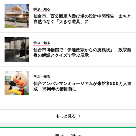
学ぶ・知る
仙台市、西公園屋内遊び場の設計中間報告 まちと
自然つなぐ「大きな遊具」に
学ぶ・知る
仙台市博物館で「伊達政宗からの挑戦状」 政宗自
身の解説とクイズで学ぶ展示
学ぶ・知る
仙台アンパンマンミュージアムが来館者500万人達
成 15周年の節目前に
もっと見る