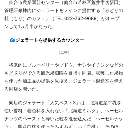
仙台市農業園芸センター（仙台市若林区荒井字切新田）
管理研修棟内にジェラートをメインに提供する「みどりの
杜（もり）のカフェ」（TEL
022-762-9688
）がオープ
ンして1カ月半がたった。
ジェラートを提供するカウンター
［広告］
将来的にブルーベリーやブドウ、ナシやイチジクなどの
もぎ取りができる観光果樹園を目指す同園。収穫した果物
を使った加工品の提供を見据え、ジェラート製造室を備え
る同店を開いた。
同店のジェラート「人気ベスト3」は、北海道産牛乳を
使い香料・着色料を入れない「北海道ミルク」、ヘーゼル
ナッツのペーストと砕いた粒を混ぜ込んだ「ヘーゼルナッ
ツ」、国産白桃を使ったみずみずしい「白桃」。そのほ