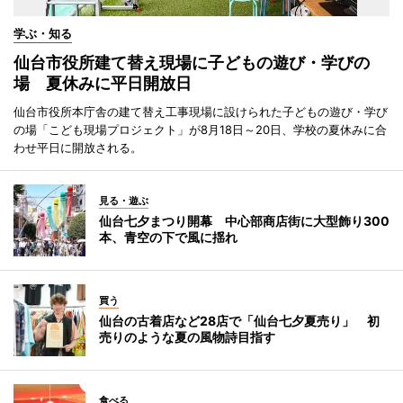
学ぶ・知る
仙台市役所建て替え現場に子どもの遊び・学びの
場 夏休みに平日開放日
仙台市役所本庁舎の建て替え工事現場に設けられた子どもの遊び・学び
の場「こども現場プロジェクト」が8月18日～20日、学校の夏休みに合
わせ平日に開放される。
見る・遊ぶ
仙台七夕まつり開幕 中心部商店街に大型飾り300
本、青空の下で風に揺れ
買う
仙台の古着店など28店で「仙台七夕夏売り」 初
売りのような夏の風物詩目指す
食べる