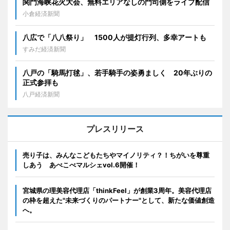
関門海峡花火大会、無料エリアなしの門司側をライブ配信
小倉経済新聞
八広で「八八祭り」 1500人が提灯行列、多幸アートも
すみだ経済新聞
八戸の「騎馬打毬」、若手騎手の姿勇ましく 20年ぶりの
正式参拝も
八戸経済新聞
プレスリリース
売り子は、みんなこどもたちやマイノリティ？！ちがいを尊重
しあう あべこべマルシェvol.6開催！
宮城県の理美容代理店「thinkFeel」が創業3周年。美容代理店
の枠を超えた"未来づくりのパートナー"として、新たな価値創造
へ。