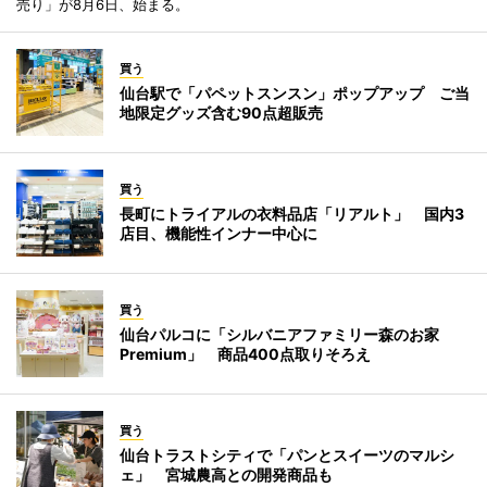
売り」が8月6日、始まる。
買う
仙台駅で「パペットスンスン」ポップアップ ご当
地限定グッズ含む90点超販売
買う
長町にトライアルの衣料品店「リアルト」 国内3
店目、機能性インナー中心に
買う
仙台パルコに「シルバニアファミリー森のお家
Premium」 商品400点取りそろえ
買う
仙台トラストシティで「パンとスイーツのマルシ
ェ」 宮城農高との開発商品も