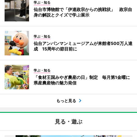
学ぶ・知る
仙台市博物館で「伊達政宗からの挑戦状」 政宗自
身の解説とクイズで学ぶ展示
学ぶ・知る
仙台アンパンマンミュージアムが来館者500万人達
成 15周年の節目前に
学ぶ・知る
「食材王国みやぎ農産の日」制定 毎月第1金曜に
県産農産物の魅力発信
もっと見る
見る・遊ぶ