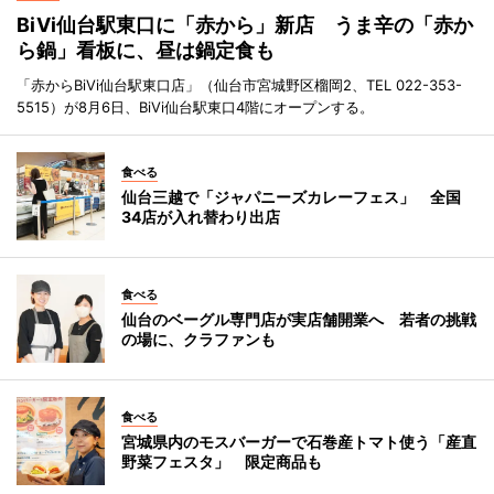
BiVi仙台駅東口に「赤から」新店 うま辛の「赤か
ら鍋」看板に、昼は鍋定食も
「赤からBiVi仙台駅東口店」（仙台市宮城野区榴岡2、TEL 022-353-
5515）が8月6日、BiVi仙台駅東口4階にオープンする。
食べる
仙台三越で「ジャパニーズカレーフェス」 全国
34店が入れ替わり出店
食べる
仙台のベーグル専門店が実店舗開業へ 若者の挑戦
の場に、クラファンも
食べる
宮城県内のモスバーガーで石巻産トマト使う「産直
野菜フェスタ」 限定商品も