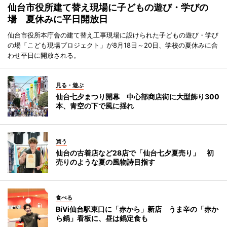
仙台市役所建て替え現場に子どもの遊び・学びの
場 夏休みに平日開放日
仙台市役所本庁舎の建て替え工事現場に設けられた子どもの遊び・学び
の場「こども現場プロジェクト」が8月18日～20日、学校の夏休みに合
わせ平日に開放される。
見る・遊ぶ
仙台七夕まつり開幕 中心部商店街に大型飾り300
本、青空の下で風に揺れ
買う
仙台の古着店など28店で「仙台七夕夏売り」 初
売りのような夏の風物詩目指す
食べる
BiVi仙台駅東口に「赤から」新店 うま辛の「赤か
ら鍋」看板に、昼は鍋定食も