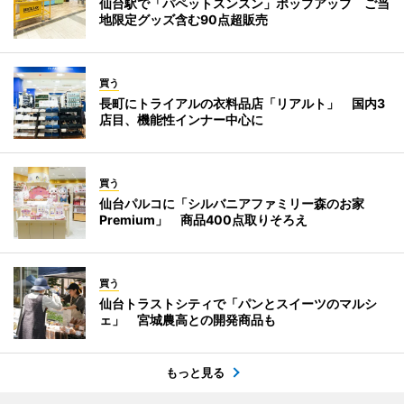
仙台駅で「パペットスンスン」ポップアップ ご当
地限定グッズ含む90点超販売
買う
長町にトライアルの衣料品店「リアルト」 国内3
店目、機能性インナー中心に
買う
仙台パルコに「シルバニアファミリー森のお家
Premium」 商品400点取りそろえ
買う
仙台トラストシティで「パンとスイーツのマルシ
ェ」 宮城農高との開発商品も
もっと見る