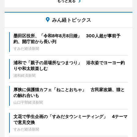
もっと見る
みん経トピックス
墨田区役所、「令和8年8月8日婚」 300人超が事前予
約、開庁前から長い列
すみだ経済新聞
浦和で「親子の居場所なつまつり」 浴衣姿でヨーヨー釣
りや和太鼓楽しむ
浦和経済新聞
厚狭に保護猫カフェ「ねことおちゃ」 古民家改築、猫と
の触れ合いも
山口宇部経済新聞
文花で学生企画の「すみだタウンミーティング」 4テーマ
で意見交換
すみだ経済新聞