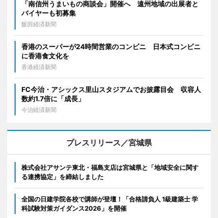
「南信州うまいもの商談会」開催へ 遠州地域の出展者と
バイヤーも初募集
飯田経済新聞
香港のスーパーが24時間営業のコンビニ 日本式コンビニ
に香港食文化を
香港経済新聞
FC今治・アシックス里山スタジアムでお披露目会 収容人
数約1.7倍に「成長」
今治経済新聞
プレスリリース／宮城県
株式会社アサンテ東北・福島支店は宮城県と「地域安全に関す
る連携協定」を締結しました
全国の日建学院各校で講師が登壇！「合格請負人 1級建築士 学
科試験対策ガイダンス2026」を開催