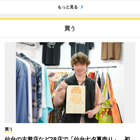
もっと見る
買う
買う
仙台の古着店など28店で「仙台七夕夏売り」 初