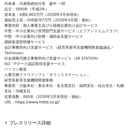
代表者：代表取締役社長 森中 一郎
設立：1990年（平成2年）
資本金：9億8,965万円（2026年3月末現在）
連結売上高：208億767万円（2026年3月期・連結）
事業内容：個人事業主及び小規模企業向け会計サービス
中堅・中小企業向け管理部門支援サービス（エフアンドエムクラブ）
中堅・中小企業向け財務・補助金支援サービス
講師派遣型研修サービス
会計事務所向け支援サービス （経営革新等支援機関推進協議会／
TaxHouse）
社会保険労務士事務所向け支援サービス（SR STATION）
ISO・Pマーク認証取得支援サービス
パソコン教室
人事労務クラウドソフト「オフィスステーション」
経営革新等支援機関関連業務
事業所：大阪本社・東京本社・名古屋支社・福岡支社・仙台支社・札幌
支社・沖縄支社
従業員数：990名（2026年3月末現在・連結）
URL：
https://www.fmltd.co.jp/
プレスリリース詳細