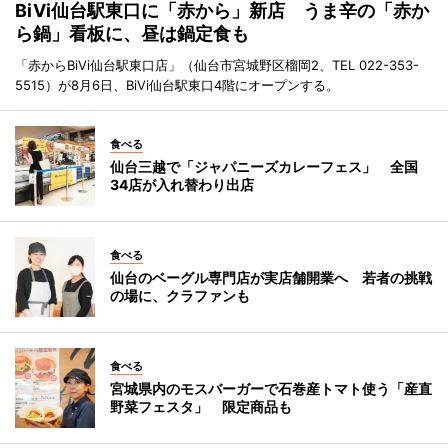
BiVi仙台駅東口に「赤から」新店 うま辛の「赤か
ら鍋」看板に、昼は鍋定食も
「赤からBiVi仙台駅東口店」（仙台市宮城野区榴岡2、TEL 022-353-
5515）が8月6日、BiVi仙台駅東口4階にオープンする。
食べる
仙台三越で「ジャパニーズカレーフェス」 全国
34店が入れ替わり出店
食べる
仙台のベーグル専門店が実店舗開業へ 若者の挑戦
の場に、クラファンも
食べる
宮城県内のモスバーガーで石巻産トマト使う「産直
野菜フェスタ」 限定商品も