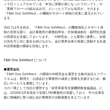
ィで日々シェアされている「本当に実務が楽になったプロンプト」や
「業務フローへの組み込み方」といったリアルな知見が、そのまま
「F&M One GeNNect」の機能やサポート体制の充実に還元されてい
ます。
当社では引き続き、「F&M One GeNNect」の機能強化とサポート体
制の充実を図り、会計事務所の業務効率化・付加価値創出・顧問先支援
の高度化を支援してまいります。「AI研究会」とも緊密に連携し、全国
の先生方と共に進化を続けながら、会計業界全体の発展に貢献する生成
AI活用基盤の構築を目指します。
F&M One GeNNect について
■運営会社
「F&M One GeNNect」の開発やAI研究会を運営する株式会社エフアン
ドエムは、税理士・公認会計士事務所の成長と発展を支援するため、幅
広いサービスを展開しています。
その一環として当社が運営する「経営革新等支援機関推進協議会」に
は、2026年3月末現在で全国1,766事務所が加盟しており、中小企業支
援に積極的に取り組む会計事務所の活動基盤を支えています。