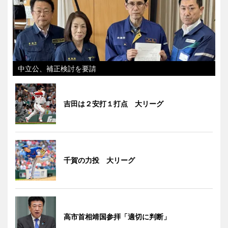
中立公、補正検討を要請
吉田は２安打１打点 大リーグ
千賀の力投 大リーグ
高市首相靖国参拝「適切に判断」