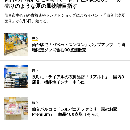
売りのような夏の風物詩目指す
仙台市中心部の古着店やセレクトショップによるイベント「仙台七夕夏
売り」が8月6日、始まる。
買う
仙台駅で「パペットスンスン」ポップアップ ご当
地限定グッズ含む90点超販売
買う
長町にトライアルの衣料品店「リアルト」 国内3
店目、機能性インナー中心に
買う
仙台パルコに「シルバニアファミリー森のお家
Premium」 商品400点取りそろえ