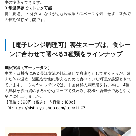
事の準備ができます。
3.常温保存でストック可能
特に夏場、いっぱいになりがちな冷蔵庫のスペースを気にせず、常温で
の長期保存が可能です。
【電子レンジ調理可】養生スープは、食シー
ンに合わせて選べる3種類をラインナップ
■麻辣湯（マーラータン）
中国・四川省にある長江支流の岷江沿いで舟曳きとして働く人々が、冷
えた体を温め、過酷な労働に耐えるために食べていた料理が起源とされ
ています。ニシキヤキッチンでは、中国発祥の麻辣湯をお手本に、4種
の具材を豚白湯のまろやかなスープで煮込み、花椒や唐辛子であと引く
辛さに仕上げました。
【価格：590円（税込） 内容量：180g】
URL:
https://nishikiya-shop.com/item/11107