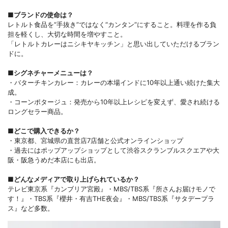
■
ブランドの使命は？
レトルト食品を“手抜き”ではなく“カンタン”にすること。料理を作る負
担を軽くし、大切な時間を増やすこと。
「レトルトカレーはニシキヤキッチン」と思い出していただけるブラン
ドに。
■
シグネチャーメニューは？
・バターチキンカレー：カレーの本場インドに10年以上通い続けた集大
成。
・コーンポタージュ：発売から10年以上レシピを変えず、愛され続ける
ロングセラー商品。
■どこで購入できるか？
・東京都、宮城県の直営店7店舗と公式オンラインショップ
・過去にはポップアップショップとして渋谷スクランブルスクエアや大
阪・阪急うめだ本店にも出店。
■どんなメディアで取り上げられているか？
テレビ東京系『カンブリア宮殿』・MBS/TBS系『所さんお届けモノで
す！』・TBS系『櫻井・有吉THE夜会』・MBS/TBS系『サタデープラ
ス』など多数。