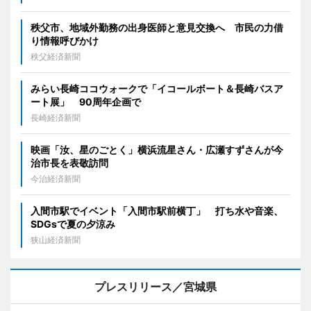
秩父市、地域外勤務の出身医師と意見交換へ 市民の力借
り情報呼びかけ
秩父経済新聞
みらい長崎ココウォークで「イコールボート＆長崎バスア
ート展」 90周年企画で
長崎経済新聞
映画「汝、星のごとく」横浜流星さん・広瀬すずさんが今
治市長を表敬訪問
今治経済新聞
入間市駅でイベント「入間市駅前横丁」 打ち水や音楽、
SDGsで夏の夕涼み
狭山経済新聞
プレスリリース／宮城県