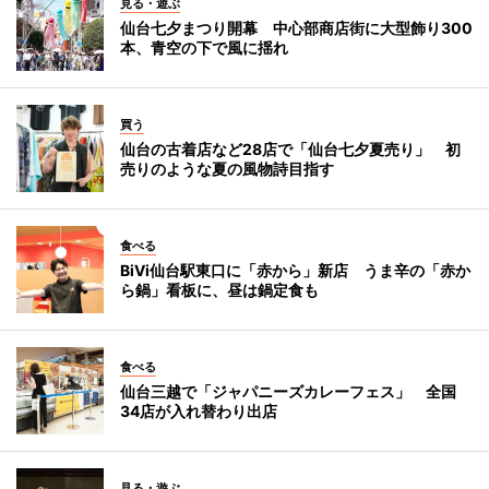
見る・遊ぶ
仙台七夕まつり開幕 中心部商店街に大型飾り300
本、青空の下で風に揺れ
買う
仙台の古着店など28店で「仙台七夕夏売り」 初
売りのような夏の風物詩目指す
食べる
BiVi仙台駅東口に「赤から」新店 うま辛の「赤か
ら鍋」看板に、昼は鍋定食も
食べる
仙台三越で「ジャパニーズカレーフェス」 全国
34店が入れ替わり出店
見る・遊ぶ