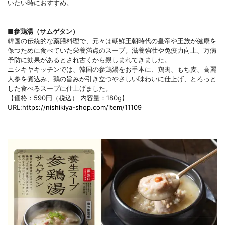
いたい時におすすめ。
■参鶏湯（サムゲタン）
韓国の伝統的な薬膳料理で、元々は朝鮮王朝時代の皇帝や王族が健康を
保つために食べていた栄養満点のスープ。滋養強壮や免疫力向上、万病
予防に効果があるとされ古くから親しまれてきました。
ニシキヤキッチンでは、韓国の参鶏湯をお手本に、鶏肉、もち麦、高麗
人参を煮込み、鶏の旨みが引き立つやさしい味わいに仕上げ、とろっと
した食べるスープに仕上げました。
【価格：590円（税込） 内容量：180g】
URL:
https://nishikiya-shop.com/item/11109