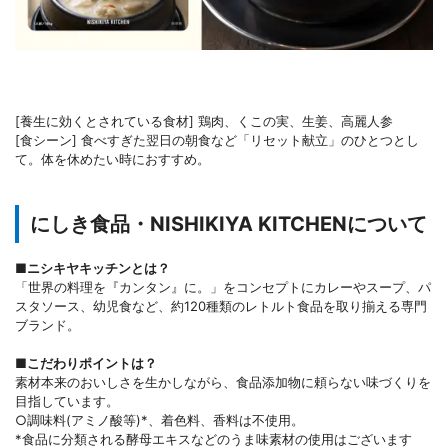
[養生に効くとされている食材] 鶏肉、くこの実、生姜、高麗人参
[食シーン] 食べすぎた翌日の朝食など「リセット献立」のひとつとし
て。体を休めたい時におすすめ。
にしき食品・NISHIKIYA KITCHENについて
■
ニシキヤキッチンとは？
「世界の料理を『カンタン』に。」をコンセプトにカレーやスープ、パ
スタソース、幼児食など、約120種類のレトルト食品を取り揃える専門
ブランド。
■
こだわりポイントは？
素材本来のおいしさを生かしながら、食品添加物に頼らない味づくりを
目指しています。
○調味料(アミノ酸等)*、着色料、香料は不使用。
*食品に分類される酵母エキスなどのうま味素材の使用はございます