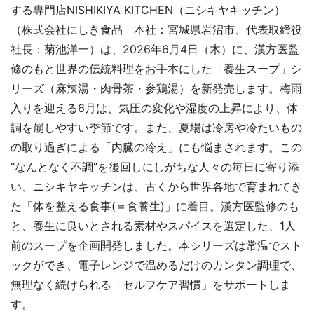
する専門店NISHIKIYA KITCHEN（ニシキヤキッチン）
（株式会社にしき食品 本社：宮城県岩沼市、代表取締役
社長：菊池洋一）は、2026年6月4日（木）に、漢方医監
修のもと世界の伝統料理をお手本にした「養生スープ」シ
リーズ（麻辣湯・肉骨茶・参鶏湯）を新発売します。梅雨
入りを迎える6月は、気圧の変化や湿度の上昇により、体
調を崩しやすい季節です。また、夏場は冷房や冷たいもの
の取り過ぎによる「内臓の冷え」にも悩まされます。この
“なんとなく不調”を後回しにしがちな人々の毎日に寄り添
い、ニシキヤキッチンは、古くから世界各地で育まれてき
た「体を整える食事(＝食養生)」に着目。漢方医監修のも
と、養生に良いとされる素材やスパイスを選定した、1人
前のスープを企画開発しました。本シリーズは常温でスト
ックができ、電子レンジで温めるだけのカンタン調理で、
無理なく続けられる「セルフケア習慣」をサポートしま
す。