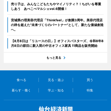
売り子は、みんなこどもたちやマイノリティ？！ちがいを尊重
しあう あべこべマルシェvol.6開催！
宮城県の理美容代理店「Thinkfeel」が創業3周年。美容代理店
の枠を超えた"未来づくりのパートナー"として、新たな価値創造
へ。
【8月8日は「リユースの日」】オフィスバスターズ、令和8年8
月8日の節目に新入荷の中古オフィス家具 11商品を販売開始
もっと見る
食べる
見る・遊ぶ
買う
暮らす・働く
学ぶ・知る
特集