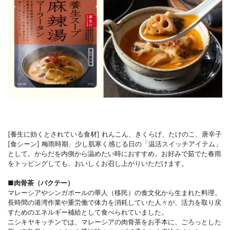
[養生に効くとされている食材] れんこん、きくらげ、たけのこ、唐辛子
[食シーン] 梅雨時期、少し肌寒く感じる日の「温活スイッチアイテム」
として。からだを内側から温めたい時におすすめ。お好みで茹でた春雨
をトッピングしても、おいしくお召し上がりいただけます。
■肉骨茶（バクテー）
マレーシアやシンガポールの華人（移民）の食文化から生まれた料理。
長時間の港湾作業や重労働で体力を消耗していた人々が、活力を取り戻
すためのエネルギー補給として食べられていました。
ニシキヤキッチンでは、マレーシアの肉骨茶をお手本に、ごろっとした