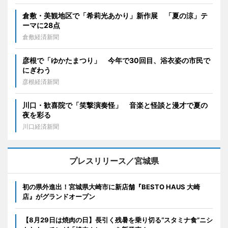
倉敷・美観地区で「希莉光あかり」新作展 「夏の涼」テ
ーマに28点
倉敷経済新聞
彦根で「ゆかたまつり」 今年で30回目、浴衣姿の市民で
にぎわう
彦根経済新聞
川口・歓喜院で「笑撃演奏怪」 音楽と怪談と漫才で夏の
夜を彩る
川口経済新聞
プレスリリース／宮城県
初の県外進出！宮城県大崎市に新店舗『BESTO HAUS 大崎
店』がグランドオープン
【8月29日は焼肉の日】長引く残暑を乗り切る“スタミナ食”ニシ