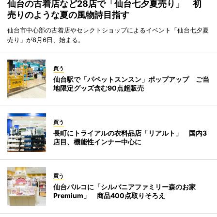
仙台の古着店など28店で「仙台七夕夏売り」 初
売りのような夏の風物詩目指す
仙台市中心部の古着店やセレクトショップによるイベント「仙台七夕夏
売り」が8月6日、始まる。
買う
仙台駅で「パペットスンスン」ポップアップ ご当
地限定グッズ含む90点超販売
買う
長町にトライアルの衣料品店「リアルト」 国内3
店目、機能性インナー中心に
買う
仙台パルコに「シルバニアファミリー森のお家
Premium」 商品400点取りそろえ