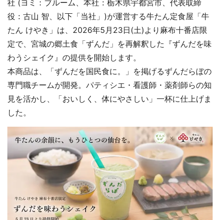
社 (ヨミ：ブルーム、本社：栃木県宇都宮市、代表取締
役：古山 智、以下「当社」)が運営する牛たん定食屋「牛
たん けやき」は、2026年5月23日(土)より麻布十番店限
定で、宮城の郷土食「ずんだ」を再解釈した『ずんだを味
わうシェイク』の提供を開始します。
本商品は、「ずんだを国民食に。」を掲げるずんだらぼの
専門職チームが開発。パティシエ・看護師・薬剤師らの知
見を活かし、「おいしく、体にやさしい」一杯に仕上げま
した。