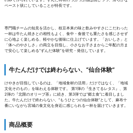
ペースト状にしていることが特長です。
専門職チームの知見を活かし、枝豆本来の味と飲みやすさにこだわった
一杯は牛たん焼きとの相性もよく、食中・食後でも重たさを感じさせず
に心地よく楽しめる、軽やかな後味に仕上げています。「おいしさ」と
「体へのやさしさ」の両立を目指し、小さなお子さまからご年配の方ま
で安心して楽しめる“ずんだ体験”を研究・発信しています。
牛たんだけでは終わらない、“仙台体験”
けやきが目指しているのは、「地域食材の活用」だけではなく、「地域
文化そのもの」を味わえる体験です。 第1弾の『生きてるレタス』、第
2弾の『北限のオリーブ茶』に続き、第3弾では“郷土食”に着目しまし
た。牛たんだけで終わらない、“もうひとつの仙台体験”として、麻布十
番にいながら宮城の食文化を身近に感じられる一杯を届けていきます。
商品概要