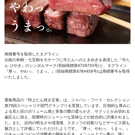
商標番号を取得したタグライン
伝統の和柄・七宝柄をモチーフに牛たんへのときめきを表現した『牛た
ん けやき』のシンボルマーク(登録商標第6726720号)と、タグライン
『厚っ、やわっ、うまっ。』(登録商標第6784458号)は商標番号を取得
いたしました。
看板商品の『特上たん焼き定食』は、ジャパン・フード・セレクション
第79回スペシャリテ部門グランプリを受賞しています。圧倒的な厚みに
よる見た目のボリューム感と実食の際の柔らかさ、サクッとかみ切れる
歯応えに加え、咀嚼時のジューシーな旨味などが総合的に評価されまし
た。また、店内の明るさや清潔感、スタッフの目配りなどサービス面も
魅力として評価していただけたようです。『厚っ、やわっ、うまっ。』
のキャッチコピーで消費者の興味を引き、メニュー上で一番の「推し」