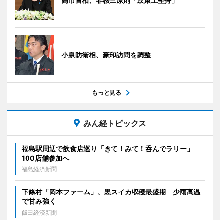
高市首相、非核三原則「政策上堅持」
小泉防衛相、豪印訪問を調整
もっと見る
みん経トピックス
福島駅周辺で飲食店巡り「きて！みて！呑んでラリー」
100店舗参加へ
福島経済新聞
下條村「岡本ファーム」、黒スイカ収穫最盛期 少雨高温
で甘み強く
飯田経済新聞