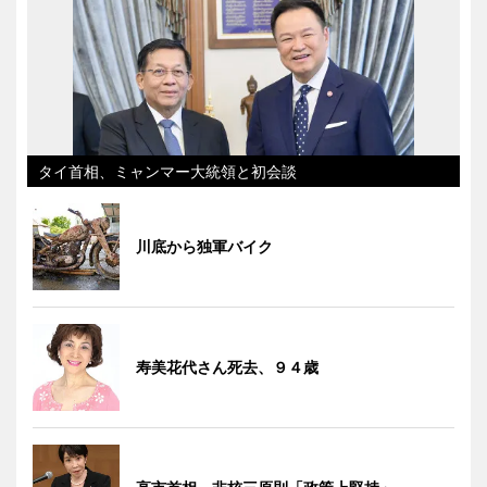
タイ首相、ミャンマー大統領と初会談
川底から独軍バイク
寿美花代さん死去、９４歳