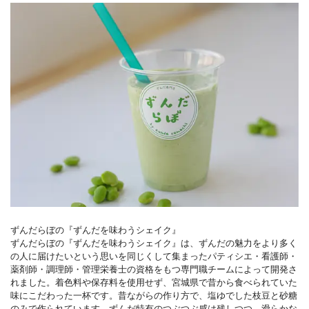
ずんだらぼの『ずんだを味わうシェイク』
ずんだらぼの『ずんだを味わうシェイク』は、ずんだの魅力をより多く
の人に届けたいという思いを同じくして集まったパティシエ・看護師・
薬剤師・調理師・管理栄養士の資格をもつ専門職チームによって開発さ
れました。着色料や保存料を使用せず、宮城県で昔から食べられていた
味にこだわった一杯です。昔ながらの作り方で、塩ゆでした枝豆と砂糖
のみで作られています。ずんだ特有のつぶつぶ感は残しつつ、滑らかな