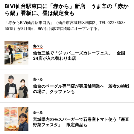
BiVi仙台駅東口に「赤から」新店 うま辛の「赤か
ら鍋」看板に、昼は鍋定食も
「赤からBiVi仙台駅東口店」（仙台市宮城野区榴岡2、TEL 022-353-
5515）が8月6日、BiVi仙台駅東口4階にオープンする。
食べる
仙台三越で「ジャパニーズカレーフェス」 全国
34店が入れ替わり出店
食べる
仙台のベーグル専門店が実店舗開業へ 若者の挑戦
の場に、クラファンも
食べる
宮城県内のモスバーガーで石巻産トマト使う「産直
野菜フェスタ」 限定商品も