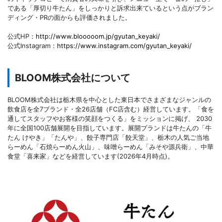
である「厚切り牛たん」をしっかりと訴求出来ているという点がブラン
ディング・PRの面からも評価されました。
公式HP：
http://www.blooooom.jp/gyutan_keyaki/
公式Instagram：
https://www.instagram.com/gyutan_keyaki/
BLOOM株式会社について
BLOOM株式会社は栃木県を中心とした東日本でさまざまなジャンルの
飲食店を全7ブランド・全26店舗（FC店含む）経営しています。「食を
通してスタッフやお客様の笑顔をつくる」をミッションに掲げ、 2030
年に全国100店舗展開を目指しています。展開ブランドは牛たんの「牛
たん けやき」「たんや」、餃子専門店「餃天堂」、栃木の人気ご当地
らーめん「石焼らーめん火山」、味噌らーめん「みそや源兵衛」、中華
食堂「喜来家」などを経営しています(2026年4月時点)。