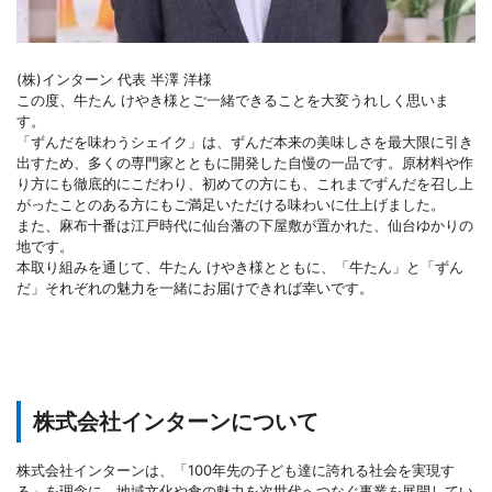
(株)インターン 代表 半澤 洋様
この度、牛たん けやき様とご一緒できることを大変うれしく思いま
す。
「ずんだを味わうシェイク」は、ずんだ本来の美味しさを最大限に引き
出すため、多くの専門家とともに開発した自慢の一品です。原材料や作
り方にも徹底的にこだわり、初めての方にも、これまでずんだを召し上
がったことのある方にもご満足いただける味わいに仕上げました。
また、麻布十番は江戸時代に仙台藩の下屋敷が置かれた、仙台ゆかりの
地です。
本取り組みを通じて、牛たん けやき様とともに、「牛たん」と「ずん
だ」それぞれの魅力を一緒にお届けできれば幸いです。
株式会社インターンについて
株式会社インターンは、「100年先の子ども達に誇れる社会を実現す
る」を理念に、地域文化や食の魅力を次世代へつなぐ事業を展開してい