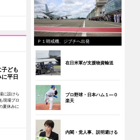
Ｐ１哨戒機、ジブチへ出発
在日米軍が支援物資輸送
に子ども
みに平日
場に設けら
プロ野球・日本ハム１―０
も現場プロ
楽天
校の夏休みに
内閣・党人事、説明避ける