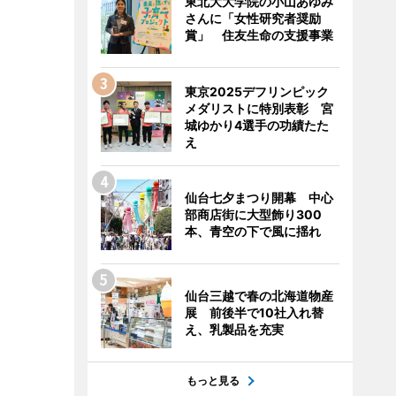
東北大大学院の小山あゆみ
さんに「女性研究者奨励
賞」 住友生命の支援事業
東京2025デフリンピック
メダリストに特別表彰 宮
城ゆかり4選手の功績たた
え
仙台七夕まつり開幕 中心
部商店街に大型飾り300
本、青空の下で風に揺れ
仙台三越で春の北海道物産
展 前後半で10社入れ替
え、乳製品を充実
もっと見る