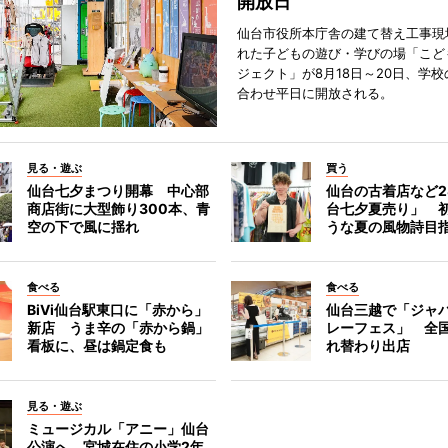
開放日
仙台市役所本庁舎の建て替え工事現
れた子どもの遊び・学びの場「こど
ジェクト」が8月18日～20日、学
合わせ平日に開放される。
見る・遊ぶ
買う
仙台七夕まつり開幕 中心部
仙台の古着店など2
商店街に大型飾り300本、青
台七夕夏売り」 
空の下で風に揺れ
うな夏の風物詩目
食べる
食べる
BiVi仙台駅東口に「赤から」
仙台三越で「ジャ
新店 うま辛の「赤から鍋」
レーフェス」 全国
看板に、昼は鍋定食も
れ替わり出店
見る・遊ぶ
ミュージカル「アニー」仙台
公演へ 宮城在住の小学2年