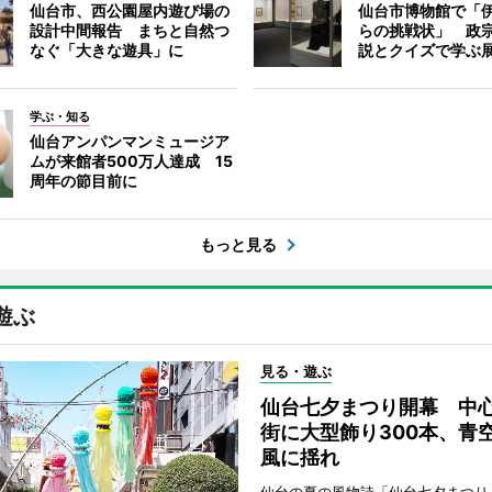
仙台市、西公園屋内遊び場の
仙台市博物館で「
設計中間報告 まちと自然つ
らの挑戦状」 政
なぐ「大きな遊具」に
説とクイズで学ぶ
学ぶ・知る
仙台アンパンマンミュージア
ムが来館者500万人達成 15
周年の節目前に
もっと見る
遊ぶ
見る・遊ぶ
仙台七夕まつり開幕 中
街に大型飾り300本、青
風に揺れ