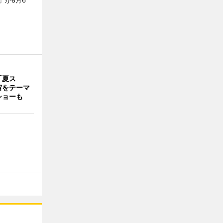
」が8月6
「夏ス
宙をテーマ
ショーも