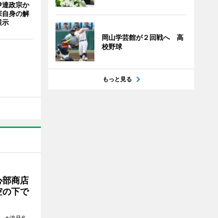
伊達政宗か
宗自身の解
展示
岡山学芸館が２回戦へ 高
校野球
もっと見る
心部商店
空の下で