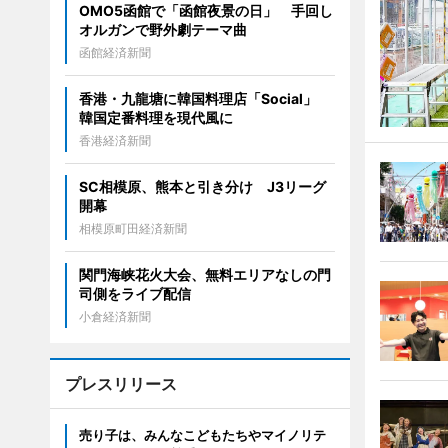
OMO5函館で「函館夜景の日」 手回し
オルガンで野外劇テーマ曲
函館経済新聞
香港・九龍塘に韓国料理店「Social」
韓国定番料理を現代風に
香港経済新聞
SC相模原、熊本と引き分け J3リーグ
開幕
相模原町田経済新聞
関門海峡花火大会、無料エリアなしの門
司側をライブ配信
小倉経済新聞
プレスリリース
売り子は、みんなこどもたちやマイノリテ