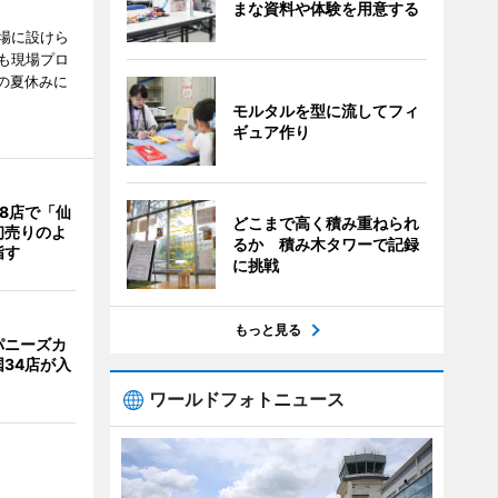
まな資料や体験を用意する
場に設けら
も現場プロ
校の夏休みに
モルタルを型に流してフィ
ギュア作り
8店で「仙
どこまで高く積み重ねられ
初売りのよ
るか 積み木タワーで記録
指す
に挑戦
もっと見る
パニーズカ
34店が入
ワールドフォトニュース