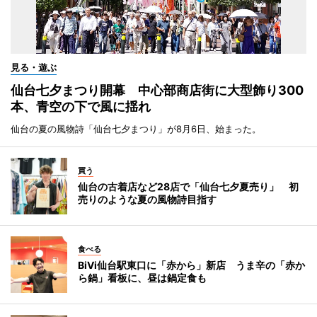
見る・遊ぶ
仙台七夕まつり開幕 中心部商店街に大型飾り300
本、青空の下で風に揺れ
仙台の夏の風物詩「仙台七夕まつり」が8月6日、始まった。
買う
仙台の古着店など28店で「仙台七夕夏売り」 初
売りのような夏の風物詩目指す
食べる
BiVi仙台駅東口に「赤から」新店 うま辛の「赤か
ら鍋」看板に、昼は鍋定食も