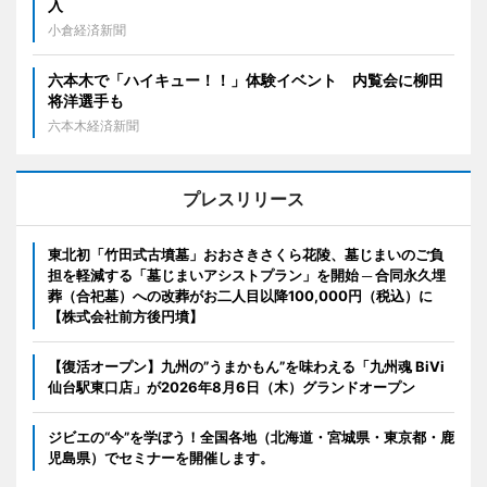
入
小倉経済新聞
六本木で「ハイキュー！！」体験イベント 内覧会に柳田
将洋選手も
六本木経済新聞
プレスリリース
東北初「竹田式古墳墓」おおさきさくら花陵、墓じまいのご負
担を軽減する「墓じまいアシストプラン」を開始 ─ 合同永久埋
葬（合祀墓）への改葬がお二人目以降100,000円（税込）に
【株式会社前方後円墳】
【復活オープン】九州の”うまかもん”を味わえる「九州魂 BiVi
仙台駅東口店」が2026年8月6日（木）グランドオープン
ジビエの“今”を学ぼう！全国各地（北海道・宮城県・東京都・鹿
児島県）でセミナーを開催します。