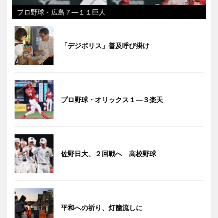
プロ野球・広島７―１１巨人
「デジポリス」普及呼び掛け
プロ野球・オリックス１―３楽天
佐野日大、２回戦へ 高校野球
平和への祈り、灯籠流しに