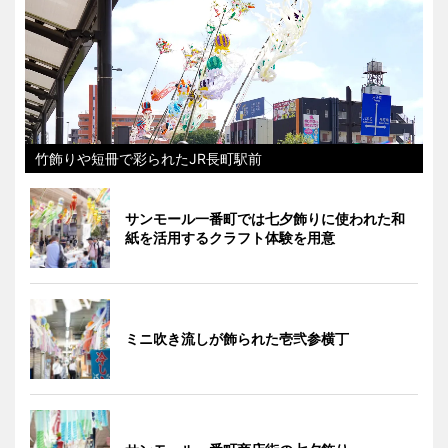
竹飾りや短冊で彩られたJR長町駅前
サンモール一番町では七夕飾りに使われた和
紙を活用するクラフト体験を用意
ミニ吹き流しが飾られた壱弐参横丁