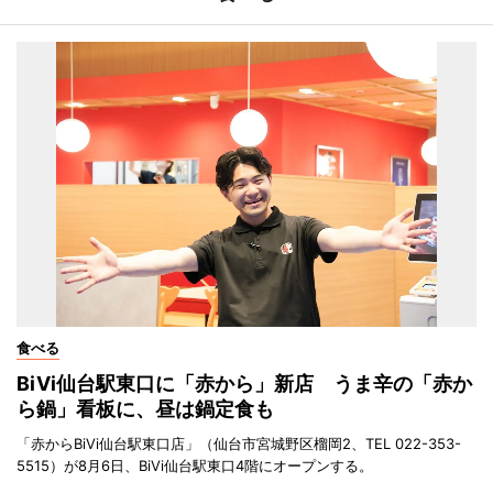
食べる
BiVi仙台駅東口に「赤から」新店 うま辛の「赤か
ら鍋」看板に、昼は鍋定食も
「赤からBiVi仙台駅東口店」（仙台市宮城野区榴岡2、TEL 022-353-
5515）が8月6日、BiVi仙台駅東口4階にオープンする。