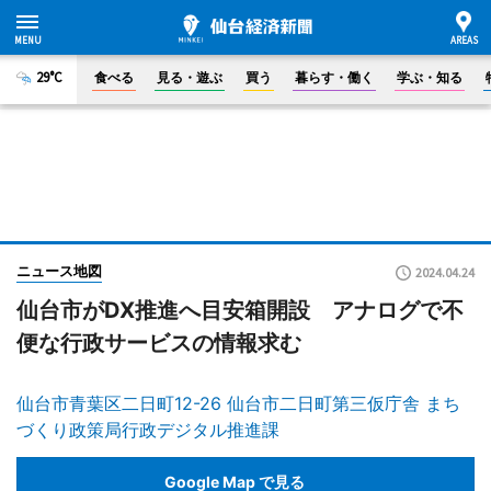
29°C
食べる
見る・遊ぶ
買う
暮らす・働く
学ぶ・知る
ニュース地図
2024.04.24
仙台市がDX推進へ目安箱開設 アナログで不
便な行政サービスの情報求む
仙台市青葉区二日町12-26 仙台市二日町第三仮庁舎 まち
づくり政策局行政デジタル推進課
Google Map で見る