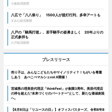
小倉経済新聞
八広で「八八祭り」 1500人が提灯行列、多幸アートも
すみだ経済新聞
八戸の「騎馬打毬」、若手騎手の姿勇ましく 20年ぶりの
正式参拝も
八戸経済新聞
プレスリリース
売り子は、みんなこどもたちやマイノリティ？！ちがいを尊重
しあう あべこべマルシェvol.6開催！
宮城県の理美容代理店「thinkFeel」が創業3周年。美容代理店
の枠を超えた"未来づくりのパートナー"として、新たな価値創造
へ。
【8月8日は「リユースの日」】オフィスバスターズ、令和8年8