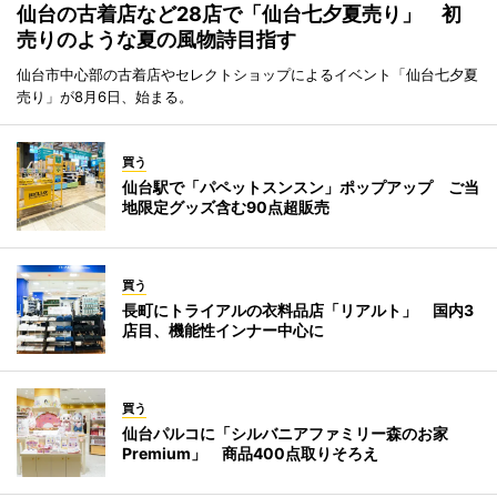
仙台の古着店など28店で「仙台七夕夏売り」 初
売りのような夏の風物詩目指す
仙台市中心部の古着店やセレクトショップによるイベント「仙台七夕夏
売り」が8月6日、始まる。
買う
仙台駅で「パペットスンスン」ポップアップ ご当
地限定グッズ含む90点超販売
買う
長町にトライアルの衣料品店「リアルト」 国内3
店目、機能性インナー中心に
買う
仙台パルコに「シルバニアファミリー森のお家
Premium」 商品400点取りそろえ