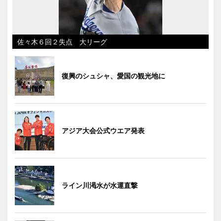
佐々木６回２失点 大リーグ
復興のシュシャ、愛国の観光地に
アジア大会公式ウエア発表
ライン川渇水が水運直撃