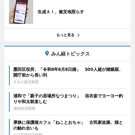
生成ＡＩ、被災地照らす
もっと見る
みん経トピックス
墨田区役所、「令和8年8月8日婚」 300人超が婚姻届、
開庁前から長い列
すみだ経済新聞
浦和で「親子の居場所なつまつり」 浴衣姿でヨーヨー釣
りや和太鼓楽しむ
浦和経済新聞
厚狭に保護猫カフェ「ねことおちゃ」 古民家改築、猫と
の触れ合いも
山口宇部経済新聞