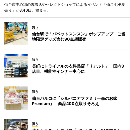
仙台市中心部の古着店やセレクトショップによるイベント「仙台七夕夏
売り」が8月6日、始まる。
買う
仙台駅で「パペットスンスン」ポップアップ ご当
地限定グッズ含む90点超販売
買う
長町にトライアルの衣料品店「リアルト」 国内3
店目、機能性インナー中心に
買う
仙台パルコに「シルバニアファミリー森のお家
Premium」 商品400点取りそろえ
買う