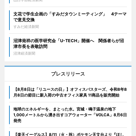
文花で学生企画の「すみだタウンミーティング」 4テーマ
で意見交換
すみだ経済新聞
沼津発祥の医学研究会「U-TECH」開催へ 関係者らが沼
津市長を表敬訪問
沼津経済新聞
プレスリリース
【8月8日は「リユースの日」】オフィスバスターズ、令和8年8
月8日の節目に新入荷の中古オフィス家具 11商品を販売開始
地球のエネルギーを、まとった水。宮城・鳴子温泉の地下
1,000メートルから湧き出すコアウォーター「VOLCA」8月6日
発売
【楽天イーグルス】8/11（火・祝）ポケモン天文台より『ほし