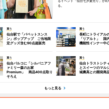
るイベント「仙台七夕夏売り」が8
る。
買う
買う
仙台駅で「パペットスンス
長町にトライアル
ン」ポップアップ ご当地限
「リアルト」 国
定グッズ含む90点超販売
機能性インナー中
買う
買う
仙台パルコに「シルバニアフ
仙台トラストシテ
ァミリー森のお家
とスイーツのマル
Premium」 商品400点取り
城農高との開発商
そろえ
もっと見る