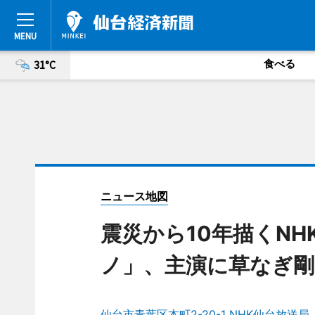
食べる
31°C
ニュース地図
震災から10年描くN
ノ」、主演に草なぎ剛
仙台市青葉区本町2-20-1 NHK仙台放送局