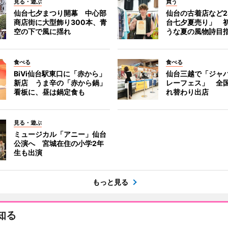
見る・遊ぶ
買う
仙台七夕まつり開幕 中心部
仙台の古着店など2
商店街に大型飾り300本、青
台七夕夏売り」 
空の下で風に揺れ
うな夏の風物詩目
食べる
食べる
BiVi仙台駅東口に「赤から」
仙台三越で「ジャ
新店 うま辛の「赤から鍋」
レーフェス」 全国
看板に、昼は鍋定食も
れ替わり出店
見る・遊ぶ
ミュージカル「アニー」仙台
公演へ 宮城在住の小学2年
生も出演
もっと見る
知る