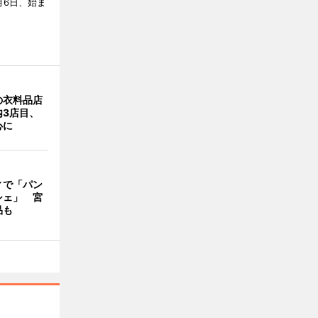
月6日、始ま
の衣料品店
内3店目、
心に
ィで「パン
シェ」 宮
品も