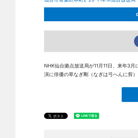
NHK仙台拠点放送局が11月11日、来年
演に俳優の草なぎ剛（なぎは弓へんに剪）