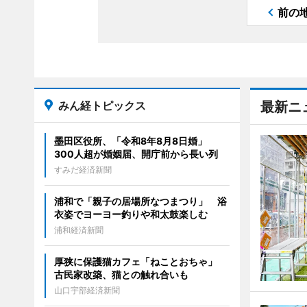
前の
みん経トピックス
最新ニ
墨田区役所、「令和8年8月8日婚」
300人超が婚姻届、開庁前から長い列
すみだ経済新聞
浦和で「親子の居場所なつまつり」 浴
衣姿でヨーヨー釣りや和太鼓楽しむ
浦和経済新聞
厚狭に保護猫カフェ「ねことおちゃ」
古民家改築、猫との触れ合いも
山口宇部経済新聞