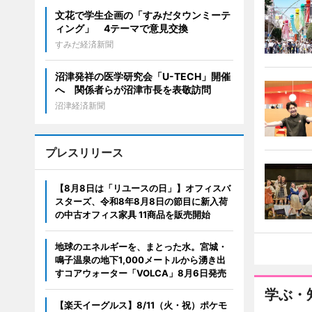
文花で学生企画の「すみだタウンミーテ
ィング」 4テーマで意見交換
すみだ経済新聞
沼津発祥の医学研究会「U-TECH」開催
へ 関係者らが沼津市長を表敬訪問
沼津経済新聞
プレスリリース
【8月8日は「リユースの日」】オフィスバ
スターズ、令和8年8月8日の節目に新入荷
の中古オフィス家具 11商品を販売開始
地球のエネルギーを、まとった水。宮城・
鳴子温泉の地下1,000メートルから湧き出
すコアウォーター「VOLCA」8月6日発売
学ぶ・
【楽天イーグルス】8/11（火・祝）ポケモ