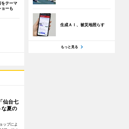
宙をテーマ
ショーも
生成ＡＩ、被災地照らす
もっと見る
「仙台七
うな夏の
ョップによ