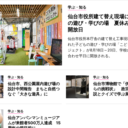
学ぶ・知る
仙台市役所建て替え現場
の遊び・学びの場 夏休
開放日
仙台市役所本庁舎の建て替え工事現
れた子どもの遊び・学びの場「こど
ジェクト」が8月18日～20日、学
合わせ平日に開放される。
学ぶ・知る
学ぶ・知る
仙台市、西公園屋内遊び場の
仙台市博物館で「
設計中間報告 まちと自然つ
らの挑戦状」 政
なぐ「大きな遊具」に
説とクイズで学ぶ
学ぶ・知る
仙台アンパンマンミュージア
ムが来館者500万人達成 15
周年の節目前に