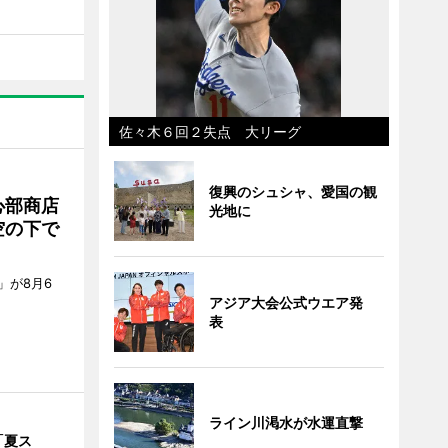
佐々木６回２失点 大リーグ
復興のシュシャ、愛国の観
心部商店
光地に
空の下で
」が8月6
アジア大会公式ウエア発
表
ライン川渇水が水運直撃
「夏ス