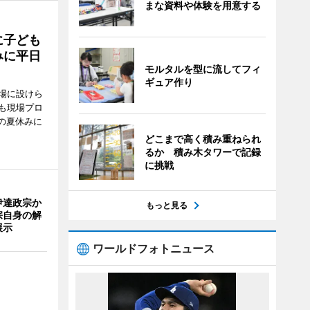
まな資料や体験を用意する
に子ども
みに平日
モルタルを型に流してフィ
ギュア作り
場に設けら
も現場プロ
校の夏休みに
どこまで高く積み重ねられ
るか 積み木タワーで記録
に挑戦
伊達政宗か
もっと見る
宗自身の解
展示
ワールドフォトニュース