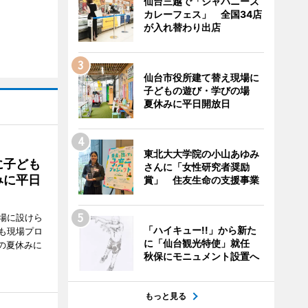
仙台三越で「ジャパニーズ
カレーフェス」 全国34店
が入れ替わり出店
仙台市役所建て替え現場に
子どもの遊び・学びの場
夏休みに平日開放日
東北大大学院の小山あゆみ
に子ども
さんに「女性研究者奨励
みに平日
賞」 住友生命の支援事業
場に設けら
「ハイキュー!!」から新た
も現場プロ
に「仙台観光特使」就任
校の夏休みに
秋保にモニュメント設置へ
もっと見る