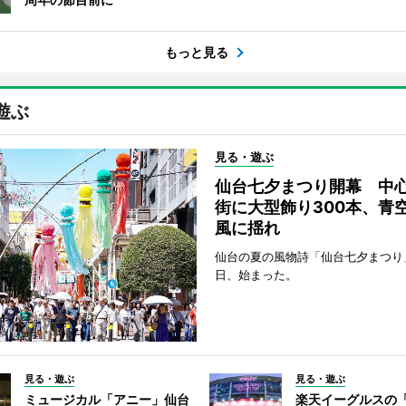
もっと見る
遊ぶ
見る・遊ぶ
仙台七夕まつり開幕 中
街に大型飾り300本、青
風に揺れ
仙台の夏の風物詩「仙台七夕まつり
日、始まった。
見る・遊ぶ
見る・遊ぶ
ミュージカル「アニー」仙台
楽天イーグルスの