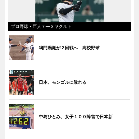
プロ野球・巨人７―３ヤクルト
鳴門渦潮が２回戦へ 高校野球
日本、モンゴルに敗れる
中島ひとみ、女子１００障害で日本新