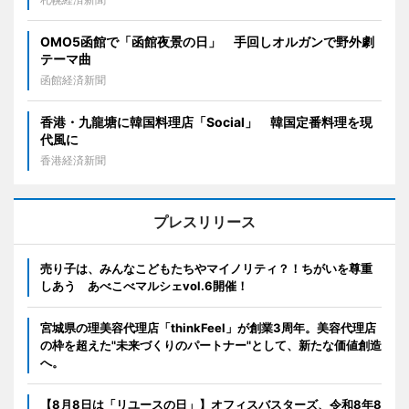
OMO5函館で「函館夜景の日」 手回しオルガンで野外劇
テーマ曲
函館経済新聞
香港・九龍塘に韓国料理店「Social」 韓国定番料理を現
代風に
香港経済新聞
プレスリリース
売り子は、みんなこどもたちやマイノリティ？！ちがいを尊重
しあう あべこべマルシェvol.6開催！
宮城県の理美容代理店「thinkFeel」が創業3周年。美容代理店
の枠を超えた"未来づくりのパートナー"として、新たな価値創造
へ。
【8月8日は「リユースの日」】オフィスバスターズ、令和8年8