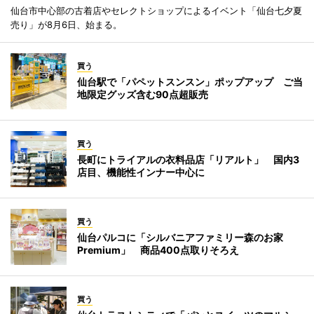
仙台市中心部の古着店やセレクトショップによるイベント「仙台七夕夏
売り」が8月6日、始まる。
買う
仙台駅で「パペットスンスン」ポップアップ ご当
地限定グッズ含む90点超販売
買う
長町にトライアルの衣料品店「リアルト」 国内3
店目、機能性インナー中心に
買う
仙台パルコに「シルバニアファミリー森のお家
Premium」 商品400点取りそろえ
買う