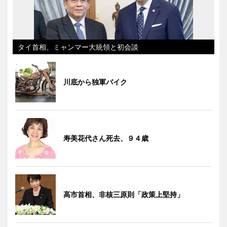
タイ首相、ミャンマー大統領と初会談
川底から独軍バイク
寿美花代さん死去、９４歳
高市首相、非核三原則「政策上堅持」