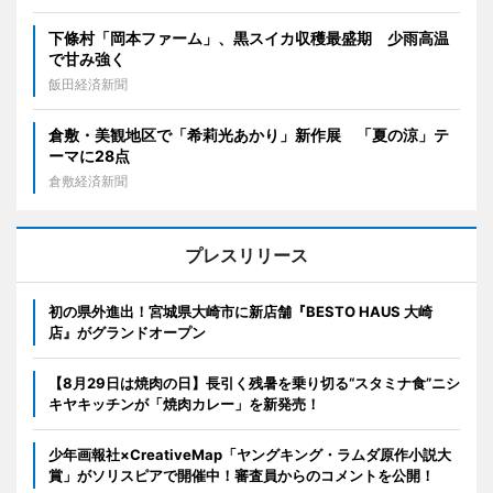
下條村「岡本ファーム」、黒スイカ収穫最盛期 少雨高温
で甘み強く
飯田経済新聞
倉敷・美観地区で「希莉光あかり」新作展 「夏の涼」テ
ーマに28点
倉敷経済新聞
プレスリリース
初の県外進出！宮城県大崎市に新店舗『BESTO HAUS 大崎
店』がグランドオープン
【8月29日は焼肉の日】長引く残暑を乗り切る“スタミナ食”ニシ
キヤキッチンが「焼肉カレー」を新発売！
少年画報社×CreativeMap「ヤングキング・ラムダ原作小説大
賞」がソリスピアで開催中！審査員からのコメントを公開！