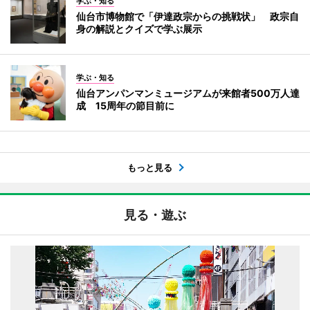
学ぶ・知る
仙台市博物館で「伊達政宗からの挑戦状」 政宗自
身の解説とクイズで学ぶ展示
学ぶ・知る
仙台アンパンマンミュージアムが来館者500万人達
成 15周年の節目前に
もっと見る
見る・遊ぶ