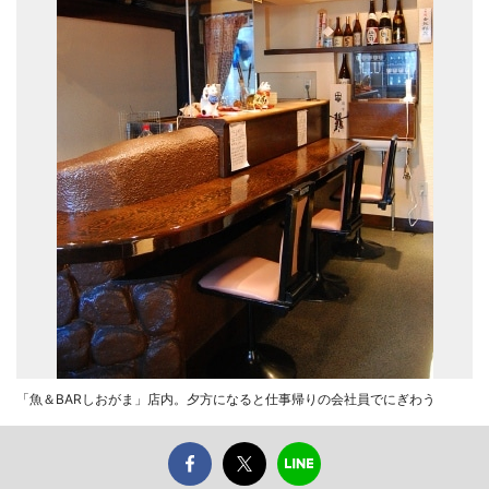
「魚＆BARしおがま」店内。夕方になると仕事帰りの会社員でにぎわう