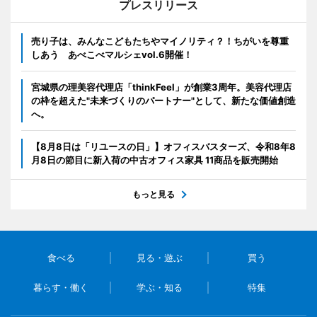
プレスリリース
売り子は、みんなこどもたちやマイノリティ？！ちがいを尊重
しあう あべこべマルシェvol.6開催！
宮城県の理美容代理店「thinkFeel」が創業3周年。美容代理店
の枠を超えた"未来づくりのパートナー"として、新たな価値創造
へ。
【8月8日は「リユースの日」】オフィスバスターズ、令和8年8
月8日の節目に新入荷の中古オフィス家具 11商品を販売開始
もっと見る
食べる
見る・遊ぶ
買う
暮らす・働く
学ぶ・知る
特集