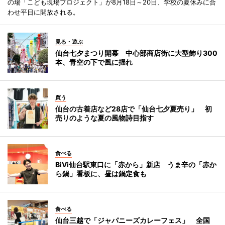
の場「こども現場プロジェクト」が8月18日～20日、学校の夏休みに合
わせ平日に開放される。
見る・遊ぶ
仙台七夕まつり開幕 中心部商店街に大型飾り300
本、青空の下で風に揺れ
買う
仙台の古着店など28店で「仙台七夕夏売り」 初
売りのような夏の風物詩目指す
食べる
BiVi仙台駅東口に「赤から」新店 うま辛の「赤か
ら鍋」看板に、昼は鍋定食も
食べる
仙台三越で「ジャパニーズカレーフェス」 全国