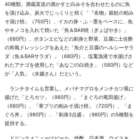
40種類。酒蔵直送の酒かすと白みそを合わせたものに魚
を漬け込み、炭火でじっくりと焼く「『名物』銀鮭の粕み
そ漬け焼」（750円）、イカの身・ふ・墨をベースに、魚
やキノコを入れて焼いた「魚＆BAR焼（ぎょばやき）」
（680円）、ボタンエビなどの刺身と野菜、豆腐に土佐酢
の和風ドレッシングをあえた「魚介と豆腐のヘルシーサラ
ダ（魚＆BARサラダ）」（680円）、塩竃漁港で水揚げさ
れたアナゴを使用した「あなごの白焼き」（580円）など
が「人気」（水越さん）だという。
ランチタイムも営業し、メバチマグロをメンチカツ風に
揚げた「とろカツ」（980円）、「まぐろの竜田揚げ」
（680円）、「寒ブリの粕みそ漬け焼」（720円）、「ま
ぐろ丼」（980円）、「刺身3点盛」（980円）の5種類を
提供する。
ドリンクメニューはビール、焼酎、日本酒、ウイスキ