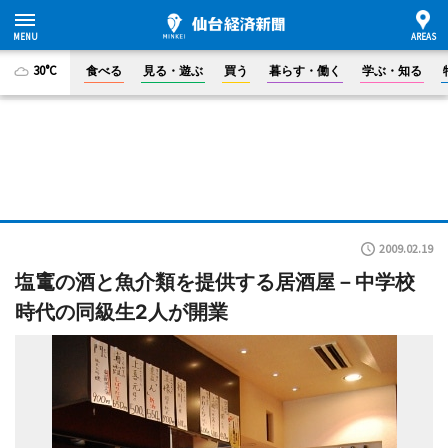
30°C
食べる
見る・遊ぶ
買う
暮らす・働く
学ぶ・知る
2009.02.19
塩竃の酒と魚介類を提供する居酒屋－中学校
時代の同級生2人が開業