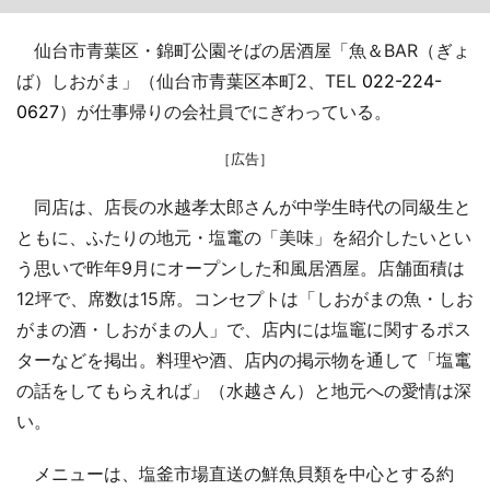
仙台市青葉区・錦町公園そばの居酒屋「魚＆BAR（ぎょ
ば）しおがま」（仙台市青葉区本町2、TEL
022-224-
0627
）が仕事帰りの会社員でにぎわっている。
［広告］
同店は、店長の水越孝太郎さんが中学生時代の同級生と
ともに、ふたりの地元・塩竃の「美味」を紹介したいとい
う思いで昨年9月にオープンした和風居酒屋。店舗面積は
12坪で、席数は15席。コンセプトは「しおがまの魚・しお
がまの酒・しおがまの人」で、店内には塩竈に関するポス
ターなどを掲出。料理や酒、店内の掲示物を通して「塩竃
の話をしてもらえれば」（水越さん）と地元への愛情は深
い。
メニューは、塩釜市場直送の鮮魚貝類を中心とする約