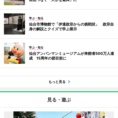
学ぶ・知る
仙台市博物館で「伊達政宗からの挑戦状」 政宗自
身の解説とクイズで学ぶ展示
学ぶ・知る
仙台アンパンマンミュージアムが来館者500万人達
成 15周年の節目前に
もっと見る
見る・遊ぶ