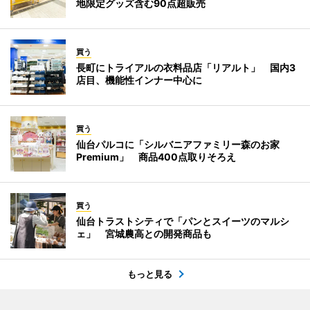
地限定グッズ含む90点超販売
買う
長町にトライアルの衣料品店「リアルト」 国内3
店目、機能性インナー中心に
買う
仙台パルコに「シルバニアファミリー森のお家
Premium」 商品400点取りそろえ
買う
仙台トラストシティで「パンとスイーツのマルシ
ェ」 宮城農高との開発商品も
もっと見る