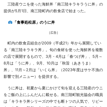
三陸産ウニを使った海鮮丼「南三陸キラキラうに丼」の
提供が5月1日、南三陸町内の飲食店で始まった。
「食事処松原」のうに丼
［広告］
町内の飲食店組合が2009（平成21）年から展開してい
る「南三陸キラキラ丼」。旬の食材を使った海鮮丼を複数
の店で展開するもので、3月・4月は「春つげ丼」、5月～
8月は「うに丼」、9月、10月は「秋旨（あきうま）
丼」、11月～2月は「いくら丼」（2023年度はサケ不漁の
影響で別メニュー）を提供する。
うに丼は、初夏から夏にかけて旬を迎える三陸産のウニ
をご飯の上にふんだんに載せる。南三陸町観光協会の職員
は「キラキラ丼シリーズの中でも断トツの人気で、リピー