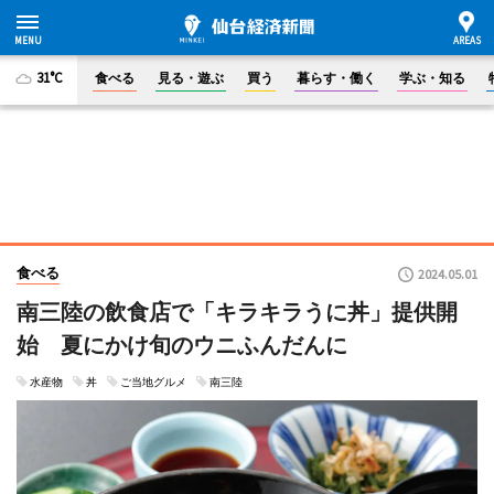
31°C
食べる
見る・遊ぶ
買う
暮らす・働く
学ぶ・知る
食べる
2024.05.01
南三陸の飲食店で「キラキラうに丼」提供開
始 夏にかけ旬のウニふんだんに
水産物
丼
ご当地グルメ
南三陸