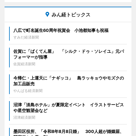
みん経トピックス
八広で町名誕生60周年祝賀会 小池都知事も祝福
すみだ経済新聞
佐賀に「ばくてん屋」 「シルク・ドゥ・ソレイユ」元パ
フォーマーが指導
佐賀経済新聞
今帰仁・上運天に「ナギッコ」 島ラッキョウやモズクの
加工品販売
やんばる経済新聞
沼津「淡島ホテル」が夏限定イベント イラストサービス
や星空観望会など
沼津経済新聞
墨田区役所、「令和8年8月8日婚」 300人超が婚姻届、