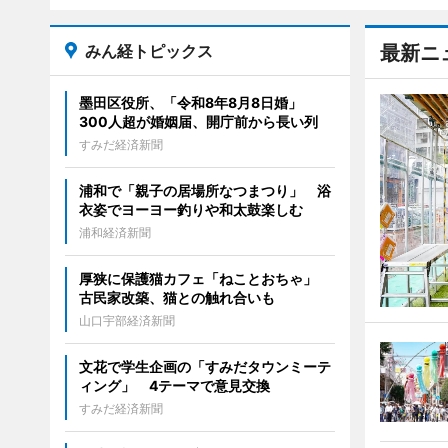
みん経トピックス
最新ニ
墨田区役所、「令和8年8月8日婚」
300人超が婚姻届、開庁前から長い列
すみだ経済新聞
浦和で「親子の居場所なつまつり」 浴
衣姿でヨーヨー釣りや和太鼓楽しむ
浦和経済新聞
厚狭に保護猫カフェ「ねことおちゃ」
古民家改築、猫との触れ合いも
山口宇部経済新聞
文花で学生企画の「すみだタウンミーテ
ィング」 4テーマで意見交換
すみだ経済新聞