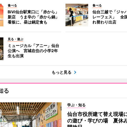
食べる
食べる
BiVi仙台駅東口に「赤から」
仙台三越で「ジャ
新店 うま辛の「赤から鍋」
レーフェス」 全国
看板に、昼は鍋定食も
れ替わり出店
見る・遊ぶ
ミュージカル「アニー」仙台
公演へ 宮城在住の小学2年
生も出演
もっと見る
知る
学ぶ・知る
仙台市役所建て替え現場
の遊び・学びの場 夏休