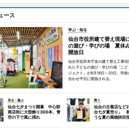
ュース
学ぶ・知る
仙台市役所建て替え現場
の遊び・学びの場 夏休
開放日
仙台市役所本庁舎の建て替え工事現
れた子どもの遊び・学びの場「こど
ジェクト」が8月18日～20日、学
合わせ平日に開放される。
見る・遊ぶ
買う
仙台七夕まつり開幕 中心部
仙台の古着店など2
商店街に大型飾り300本、青
台七夕夏売り」 
空の下で風に揺れ
うな夏の風物詩目