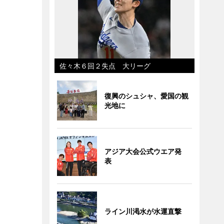
佐々木６回２失点 大リーグ
復興のシュシャ、愛国の観
光地に
アジア大会公式ウエア発
表
ライン川渇水が水運直撃