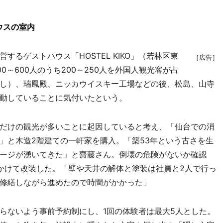
ウスの室内
るゲストハウス「HOSTEL KIKO」（若林区東
［広告］
～600人のうち200～250人を外国人観光客が占
し）、瑞鳳殿、ニッカウイスキー工場などの後、松島、山寺
動していることに気付いたという。
だけの観光が多いことに起因していると考え、「仙台での消
」と木造2階建ての一軒家を購入。「築53年という古さを生
ージが湧いてきた」と齋藤さん。倒壊の危険がないか確認
かけて改装した。「壁や天井の解体と塗装は社員と2人で行っ
修繕しながら進めたので時間がかかった」
ないよう事前予約制にし、1回の体験者は最大5人とした。