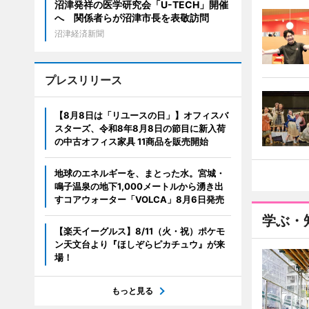
沼津発祥の医学研究会「U-TECH」開催
へ 関係者らが沼津市長を表敬訪問
沼津経済新聞
プレスリリース
【8月8日は「リユースの日」】オフィスバ
スターズ、令和8年8月8日の節目に新入荷
の中古オフィス家具 11商品を販売開始
地球のエネルギーを、まとった水。宮城・
鳴子温泉の地下1,000メートルから湧き出
すコアウォーター「VOLCA」8月6日発売
学ぶ・
【楽天イーグルス】8/11（火・祝）ポケモ
ン天文台より『ほしぞらピカチュウ』が来
場！
もっと見る