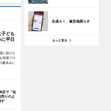
生成ＡＩ、被災地照らす
に子ども
みに平日
もっと見る
場に設けら
も現場プロ
校の夏休みに
8店で「仙
初売りのよ
指す