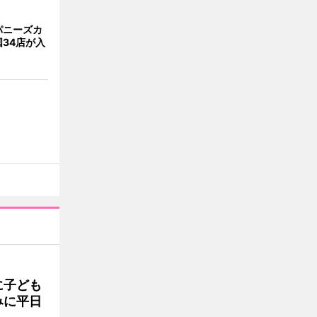
パニーズカ
34店が入
に子ども
みに平日