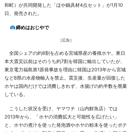
和町）が共同開発した「ほや鍋具材4点セット」が1月10
日、発売された。
締めはおじやで
［広告］
全国シェアの約8割を占める宮城県産の養殖ホヤ。東日
本大震災以前はそのうち約7割を韓国に輸出していたが、
東京電力福島第1原発事故を理由に韓国は2013年から宮城
など8県の水産物輸入を禁止。震災後、生産量が回復した
ホヤは国内だけでは消費しきれず、水揚げの約半数を廃棄
している。
こうした状況を受け、ヤマウチ（山内鮮魚店）では
2013年から、「ホヤの消費拡大と可能性を広げたい」
と、ホヤの煮汁を使った発泡酒やホヤの粉末を使ったポテ