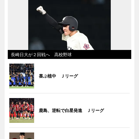
長崎日大が２回戦へ 高校野球
喜ぶ植中 Ｊリーグ
鹿島、逆転で白星発進 Ｊリーグ