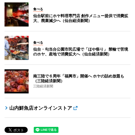
食べる
仙台駅前にホヤ料理専門店 創作メニュー提供で消費拡
大、廃棄減少へ（仙台経済新聞）
食べる
仙台・勾当台公園市民広場で「ほや祭り」 禁輸で苦境
のホヤ、産地で消費拡大へ（仙台経済新聞）
南三陸で６周年「福興市」開催へ ホヤの詰め放題も
（三陸経済新聞）
三陸経済新聞
山内鮮魚店オンラインストア