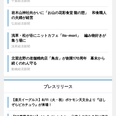
千葉経済新聞
岩木山神社向かいに「お山の花彩食堂 龍の憩」 和食職人
の夫婦が経営
弘前経済新聞
浅草・松が谷にニットカフェ「ito-mori」 編み物好きが
集う場に
浅草経済新聞
北習志野の老舗精肉店「鳥吉」が創業170周年 幕末から
続くのれん守る
船橋経済新聞
プレスリリース
【楽天イーグルス】8/11（火・祝）ポケモン天文台より『ほし
ぞらピカチュウ』が来場！