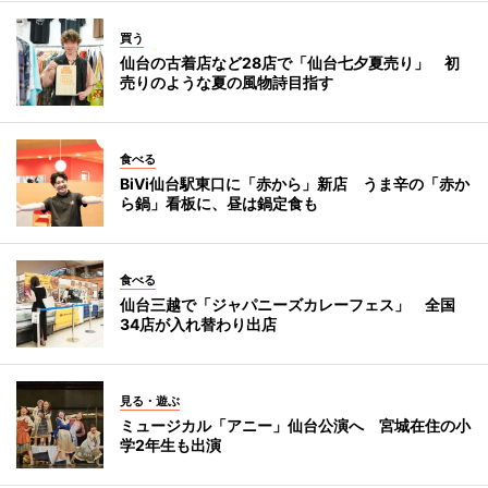
買う
仙台の古着店など28店で「仙台七夕夏売り」 初
売りのような夏の風物詩目指す
食べる
BiVi仙台駅東口に「赤から」新店 うま辛の「赤か
ら鍋」看板に、昼は鍋定食も
食べる
仙台三越で「ジャパニーズカレーフェス」 全国
34店が入れ替わり出店
見る・遊ぶ
ミュージカル「アニー」仙台公演へ 宮城在住の小
学2年生も出演