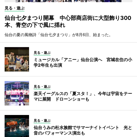
見る・遊ぶ
仙台七夕まつり開幕 中心部商店街に大型飾り300
本、青空の下で風に揺れ
仙台の夏の風物詩「仙台七夕まつり」が8月6日、始まった。
見る・遊ぶ
ミュージカル「アニー」仙台公演へ 宮城在住の小
学2年生も出演
見る・遊ぶ
楽天イーグルスの「夏スタ！」、今年は宇宙をテー
マに展開 ドローンショーも
見る・遊ぶ
仙台うみの杜水族館でサマーナイトイベント 光と
音のパフォーマンス演出も