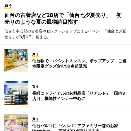
買う
仙台の古着店など28店で「仙台七夕夏売り」 初
売りのような夏の風物詩目指す
仙台市中心部の古着店やセレクトショップによるイベント「仙台七夕夏
売り」が8月6日、始まる。
買う
仙台駅で「パペットスンスン」ポップアップ ご当
地限定グッズ含む90点超販売
買う
長町にトライアルの衣料品店「リアルト」 国内3
店目、機能性インナー中心に
買う
仙台パルコに「シルバニアファミリー森のお家
Premium」 商品400点取りそろえ