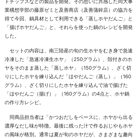
トチップスなどの製品を開発。その思いに共感した同大事
業構想学部の藤原ゼミと及善商店（及善蒲鉾店）の協力を
得て今回、鍋具材として利用できる「蒸しホヤだんご」と
「揚げホヤだんご」と、それらを使った鍋のレシピを開発
した。
セットの内容は、南三陸産の旬の生ホヤをむき身で急速
冷凍した「急速冷凍生ホヤ」（250グラム）、殻付きのホ
ヤをそのまま蒸した「蒸しホヤ」（150グラム）、ざく切
りにしたホヤを練り込んだ「ほやだんご（蒸し）」（160
グラム）、ざく切りにしたホヤを練り込んで油で揚げた
「ほやだんご（揚げ）」（160グラム）の4点と、ホヤ鍋
の作り方レシピ。
同商品担当者は「かつおだしをベースに、ホヤから出る
濃厚なだし味が特徴。最後に残った汁で作るおじやもホヤ
の風味が格別。通常は夏が旬のホヤだが、さまざまな趣向