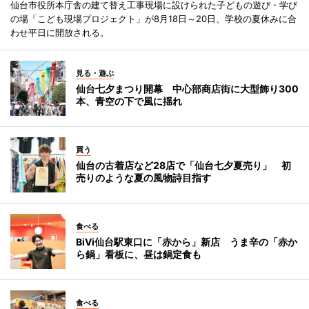
仙台市役所本庁舎の建て替え工事現場に設けられた子どもの遊び・学び
の場「こども現場プロジェクト」が8月18日～20日、学校の夏休みに合
わせ平日に開放される。
見る・遊ぶ
仙台七夕まつり開幕 中心部商店街に大型飾り300
本、青空の下で風に揺れ
買う
仙台の古着店など28店で「仙台七夕夏売り」 初
売りのような夏の風物詩目指す
食べる
BiVi仙台駅東口に「赤から」新店 うま辛の「赤か
ら鍋」看板に、昼は鍋定食も
食べる