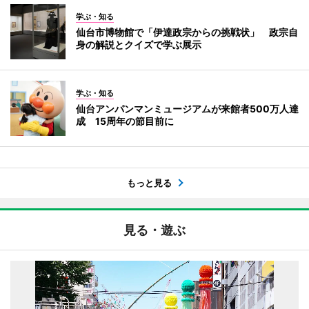
学ぶ・知る
仙台市博物館で「伊達政宗からの挑戦状」 政宗自
身の解説とクイズで学ぶ展示
学ぶ・知る
仙台アンパンマンミュージアムが来館者500万人達
成 15周年の節目前に
もっと見る
見る・遊ぶ