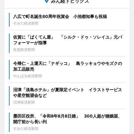
みん経トピックス
八広で町名誕生60周年祝賀会 小池都知事も祝福
すみだ経済新聞
佐賀に「ばくてん屋」 「シルク・ドゥ・ソレイユ」元パ
フォーマーが指導
佐賀経済新聞
今帰仁・上運天に「ナギッコ」 島ラッキョウやモズクの
加工品販売
やんばる経済新聞
沼津「淡島ホテル」が夏限定イベント イラストサービス
や星空観望会など
沼津経済新聞
墨田区役所、「令和8年8月8日婚」 300人超が婚姻届、
開庁前から長い列
すみだ経済新聞