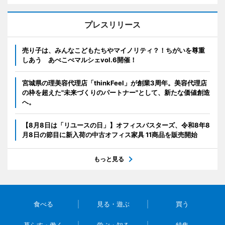
プレスリリース
売り子は、みんなこどもたちやマイノリティ？！ちがいを尊重
しあう あべこべマルシェvol.6開催！
宮城県の理美容代理店「thinkFeel」が創業3周年。美容代理店
の枠を超えた"未来づくりのパートナー"として、新たな価値創造
へ。
【8月8日は「リユースの日」】オフィスバスターズ、令和8年8
月8日の節目に新入荷の中古オフィス家具 11商品を販売開始
もっと見る
食べる
見る・遊ぶ
買う
暮らす・働く
学ぶ・知る
特集