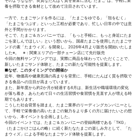
そのようななか、良質なたんぱく質を豊富に含む“たまご”は、手軽に栄
養を摂取できる食材として改めて注目されています。
一方で、たまごサンドを作るには、「たまごをゆでる」「殻をむく」
「たまごをつぶす」といった工程が必要であり、忙しい日常の中では意
外と手間がかかります。
そこで、たまご＆カンパニーでは、「もっと手軽に、もっと身近にたま
ごを楽しんでほしい」という想いから、国産たまごを使用したたまごサ
ンドの素「たまウィズ」を開発し、2026年4月より販売を開始いたしま
した※。 ※：関東エリアの一部チェーン店にて先行販売
今回の無料サンプリングでは、実際に商品を味わっていただくことで、
新しいたまごサンド体験と、たまごの新たな可能性を提案します。
■なぜ、このタイミングでの開催か
近年、物価高や健康意識の高まりを背景に、手軽にたんぱく質を摂取で
きる食品への注目が高まっています。
また、新年度から約2か月が経過する6月は、新生活や職場環境の変化
が落ち着き、あらためて日々の生活習慣や食習慣を見直す人が増える時
期でもあります。
こうした社会背景を踏まえ、たまご業界のリーディングカンパニーとし
て、手軽で栄養価の高いたまごの魅力をより多くの方に届けたいとの想
いから、本イベントを企画しました。
今回のイベントでは、たまご＆カンパニーの登録商標である「TKG」
（たまごかけごはんの略）に続く新たなたまごの楽しみ方として、「た
まウィズ」による手軽なたまごサンド体験を提案します。