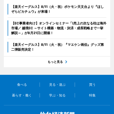
【楽天イーグルス】8/11（火・祝）ポケモン天文台より『ほし
ぞらピカチュウ』が来場！
【EC事業者向け】オンラインセミナー「\売上の次なる柱は海外
市場／ 越境EC ～サイト構築・物流・決済・成長戦略まで一挙
解説～」が8月21日に開催！
【楽天イーグルス】8/11（火・祝）『マエケン画伯』グッズ第
二弾販売決定！
もっと見る
食べる
見る・遊ぶ
買う
暮らす・働く
学ぶ・知る
特集