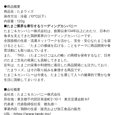
●商品概要
商品名 : たまウィズ
保存方法 : 冷蔵（10℃以下）
内容量 : 120g
■たまご業界を牽引するリーディングカンパニー
たまご＆カンパニー株式会社は、創業以来134年以上にわたり、日本の
食卓を支えてきた鶏卵業界のリーディングカンパニーです。
全国規模の生産・流通ネットワークを活かし、安全・安心なたまごを届
けるとともに、「たまごの価値を広げる」ことをテーマに商品開発や食
育活動にも取り組んでいます。
また、「TKG」（たまごかけごはんの略）の商標を保有するなど、日本
のたまご文化の発展にも貢献してきました。
近年は、たまごの栄養や利便性に着目した商品開発にも注力しており、
「たまウィズ」はその取り組みを象徴する商品です。
たまご＆カンパニーは今後も、たまごを通じて人々の健康的で豊かな食
生活に貢献してまいります。
■会社概要
会社名：たまご＆カンパニー株式会社
所在地：東京都千代田区有楽町2-10-1 東京交通会館８F
代表者：代表取締役社長 都丸雄一
事業内容：鶏卵の生産・販売および加工食品の販売
URL：
https://www.tandc.inc/