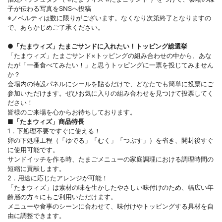
子が伝わる写真をSNSへ投稿
※ノベルティは数に限りがございます。なくなり次第終了となりますの
で、あらかじめご了承ください。
●
「たまウィズ」たまごサンドに入れたい！トッピング総選挙
「たまウィズ」たまごサンド×トッピングの組み合わせの中から、あな
たが「一番食べてみたい！」と思うトッピングに一票を投じてみません
か？
会場内の特設パネルにシールを貼るだけで、どなたでも簡単に投票にご
参加いただけます。ぜひお気に入りの組み合わせを見つけて投票してく
ださい！
皆様のご来場を心からお待ちしております。
■「たまウィズ」商品特長
1．下処理不要ですぐに使える！
卵の下処理工程（「ゆでる」「むく」「つぶす」）を省き、開封後すぐ
に使用可能です。
サンドイッチを作る時、たまごメニューの家庭調理における調理時間の
短縮に貢献します。
2．用途に応じたアレンジが可能！
「たまウィズ」は素材の味を生かしたやさしい味付けのため、幅広い年
齢層の方々にもご利用いただけます。
メニューや食事のシーンに合わせて、味付けやトッピングする具材を自
由に調整できます。