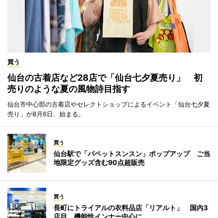
買う
仙台の古着店など28店で「仙台七夕夏売り」 初
売りのような夏の風物詩目指す
仙台市中心部の古着店やセレクトショップによるイベント「仙台七夕夏
売り」が8月6日、始まる。
買う
仙台駅で「パペットスンスン」ポップアップ ご当
地限定グッズ含む90点超販売
買う
長町にトライアルの衣料品店「リアルト」 国内3
店目、機能性インナー中心に