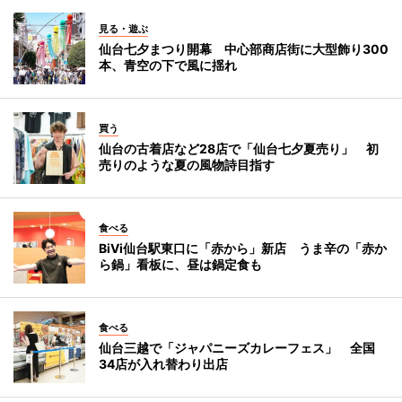
見る・遊ぶ
仙台七夕まつり開幕 中心部商店街に大型飾り300
本、青空の下で風に揺れ
買う
仙台の古着店など28店で「仙台七夕夏売り」 初
売りのような夏の風物詩目指す
食べる
BiVi仙台駅東口に「赤から」新店 うま辛の「赤か
ら鍋」看板に、昼は鍋定食も
食べる
仙台三越で「ジャパニーズカレーフェス」 全国
34店が入れ替わり出店