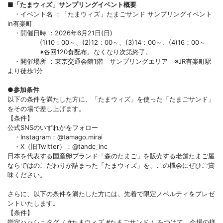
■「たまウィズ」サンプリングイベント概要
・イベント名 ：「たまウィズ」たまごサンド サンプリングイベント
in有楽町
・開催日時 ：2026年6月21日(日)
(1)10：00～、(2)12：00～、(3)14：00～、(4)16：00～
※各回120食配布。なくなり次第終了。
・開催場所 ：東京交通会館1階 サンプリングエリア ※JR有楽町駅
より徒歩1分
●
参加条件
以下の条件を満たした方に、「たまウィズ」を使った「たまごサンド」
をその場で差し上げます。
【条件】
公式SNSのいずれかをフォロー
・Instagram：@tamago.mirai
・X（旧Twitter）：@tandc_inc
日本を代表する国産卵ブランド「森のたまご」を販売する老舗たまご屋
ならではのこだわりが詰まった「たまウィズ」を、この機会にぜひご賞
味ください。
さらに、以下の条件を満たした方には、先着で限定ノベルティをプレゼ
ントいたします。
【条件】
指定ハッシュタグ（ #たまウィズ #たまごサンド ）をつけて、会場の様