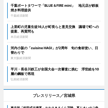
千葉ポートタワーで「BLUE＆FIRE mini」 地元店が鉄板
焼き料理提供
千葉経済新聞
上里町の児童生徒16人が町長らと意見交換 議場で町への
提案、再質問も
本庄経済新聞
河内小阪の「cuisine HAGI」が2周年 旬の食材使い、日
替わりで
東大阪経済新聞
平川・長谷川鉄工が全国大会一次審査に挑む 浮世絵を10
層の鋼板で再現
弘前経済新聞
プレスリリース／宮城県
東北初「竹田式古墳墓」おおさきさくら花陵、墓じまいのご負