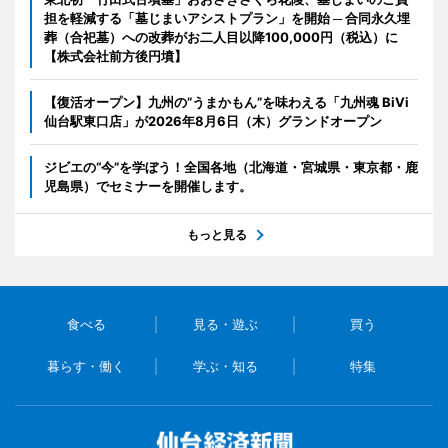
担を軽減する「墓じまいアシストプラン」を開始 ─ 合同永久埋
葬（合祀墓）への改葬がお二人目以降100,000円（税込）に
【株式会社前方後円墳】
【復活オープン】九州の”うまかもん”を味わえる「九州魂 BiVi
仙台駅東口店」が2026年8月6日（木）グランドオープン
ジビエの“今”を学ぼう！全国各地（北海道・宮城県・東京都・鹿
児島県）でセミナーを開催します。
もっと見る
食べる
見る・遊ぶ
買う
暮らす・働く
学ぶ・知る
特集