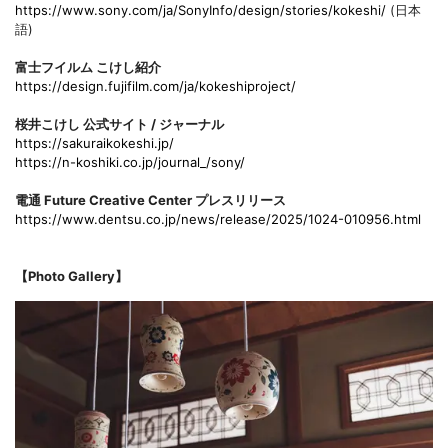
https://www.sony.com/ja/SonyInfo/design/stories/kokeshi/
(日本
語)
富士フイルム こけし紹介
https://design.fujifilm.com/ja/kokeshiproject/
桜井こけし 公式サイト / ジャーナル
https://sakuraikokeshi.jp/
https://n-koshiki.co.jp/journal_/sony/
電通 Future Creative Center プレスリリース
https://www.dentsu.co.jp/news/release/2025/1024-010956.html
【Photo Gallery】