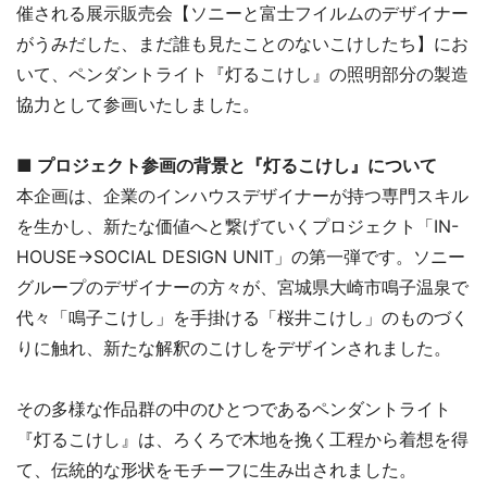
催される展示販売会【ソニーと富士フイルムのデザイナー
がうみだした、まだ誰も見たことのないこけしたち】にお
いて、ペンダントライト『灯るこけし』の照明部分の製造
協力として参画いたしました。
■ プロジェクト参画の背景と『灯るこけし』について
本企画は、企業のインハウスデザイナーが持つ専門スキル
を生かし、新たな価値へと繋げていくプロジェクト「IN-
HOUSE→SOCIAL DESIGN UNIT」の第一弾です。ソニー
グループのデザイナーの方々が、宮城県大崎市鳴子温泉で
代々「鳴子こけし」を手掛ける「桜井こけし」のものづく
りに触れ、新たな解釈のこけしをデザインされました。
その多様な作品群の中のひとつであるペンダントライト
『灯るこけし』は、ろくろで木地を挽く工程から着想を得
て、伝統的な形状をモチーフに生み出されました。