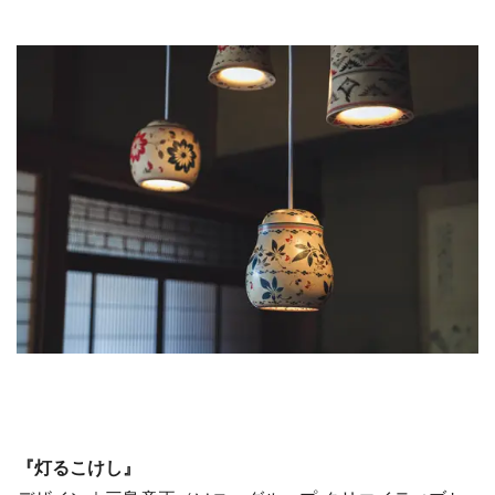
『灯るこけし』