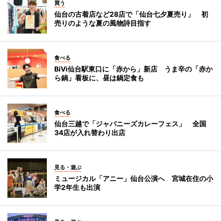
買う
仙台の古着店など28店で「仙台七夕夏売り」 初
売りのような夏の風物詩目指す
食べる
BiVi仙台駅東口に「赤から」新店 うま辛の「赤か
ら鍋」看板に、昼は鍋定食も
食べる
仙台三越で「ジャパニーズカレーフェス」 全国
34店が入れ替わり出店
見る・遊ぶ
ミュージカル「アニー」仙台公演へ 宮城在住の小
学2年生も出演