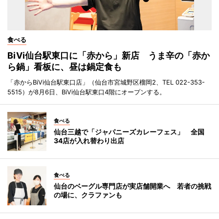
食べる
BiVi仙台駅東口に「赤から」新店 うま辛の「赤か
ら鍋」看板に、昼は鍋定食も
「赤からBiVi仙台駅東口店」（仙台市宮城野区榴岡2、TEL 022-353-
5515）が8月6日、BiVi仙台駅東口4階にオープンする。
食べる
仙台三越で「ジャパニーズカレーフェス」 全国
34店が入れ替わり出店
食べる
仙台のベーグル専門店が実店舗開業へ 若者の挑戦
の場に、クラファンも