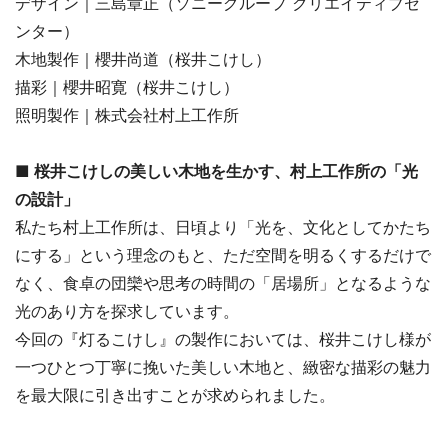
デザイン｜三島章正（ソニーグループ クリエイティブセ
ンター）
木地製作｜櫻井尚道（桜井こけし）
描彩｜櫻井昭寛（桜井こけし）
照明製作｜株式会社村上工作所
■ 桜井こけしの美しい木地を生かす、村上工作所の「光
の設計」
私たち村上工作所は、日頃より「光を、文化としてかたち
にする」という理念のもと、ただ空間を明るくするだけで
なく、食卓の団欒や思考の時間の「居場所」となるような
光のあり方を探求しています。
今回の『灯るこけし』の製作においては、桜井こけし様が
一つひとつ丁寧に挽いた美しい木地と、緻密な描彩の魅力
を最大限に引き出すことが求められました。