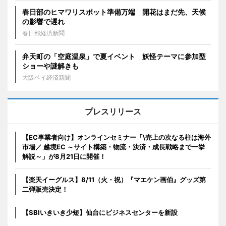
春日部のヒマワリスポット準備万端 開花はまだ先、天候
の影響で遅れ
春日部経済新聞
弁天町の「空庭温泉」で夏イベント 妖怪テーマに参加型
ショーや謎解きも
大阪ベイ経済新聞
プレスリリース
【EC事業者向け】オンラインセミナー「\売上の次なる柱は海外
市場／ 越境EC ～サイト構築・物流・決済・成長戦略まで一挙
解説～」が8月21日に開催！
【楽天イーグルス】8/11（火・祝）『マエケン画伯』グッズ第
二弾販売決定！
【SBIいきいき少短】仙台にビジネスセンターを新設