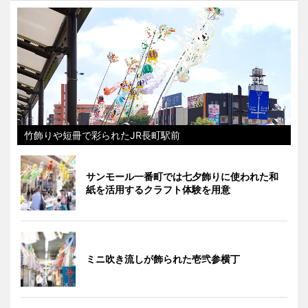
竹飾りや短冊で彩られたJR長町駅前
サンモール一番町では七夕飾りに使われた和
紙を活用するクラフト体験を用意
ミニ吹き流しが飾られた壱弐参横丁