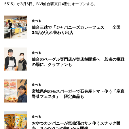
5515）が8月6日、BiVi仙台駅東口4階にオープンする。
食べる
仙台三越で「ジャパニーズカレーフェス」 全国
34店が入れ替わり出店
食べる
仙台のベーグル専門店が実店舗開業へ 若者の挑戦
の場に、クラファンも
食べる
宮城県内のモスバーガーで石巻産トマト使う「産直
野菜フェスタ」 限定商品も
食べる
おやつカンパニーが気仙沼のサメ使うスナック販
売 さかなクンの願いから開発