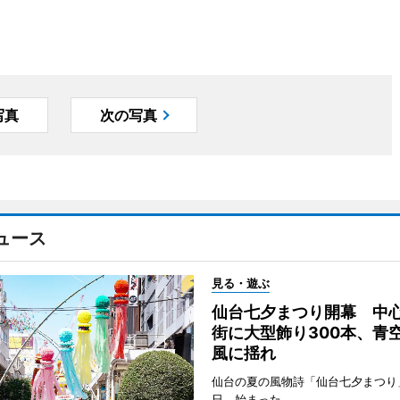
写真
次の写真
ュース
見る・遊ぶ
仙台七夕まつり開幕 中
街に大型飾り300本、青
風に揺れ
仙台の夏の風物詩「仙台七夕まつり
日、始まった。