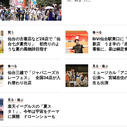
買う
食べる
仙台の古着店など28店で「仙
BiVi仙台駅東口に
台七夕夏売り」 初売りのよ
新店 うま辛の「
うな夏の風物詩目指す
看板に、昼は鍋定
食べる
見る・遊ぶ
仙台三越で「ジャパニーズカ
ミュージカル「ア
レーフェス」 全国34店が入
公演へ 宮城在住
れ替わり出店
生も出演
見る・遊ぶ
楽天イーグルスの「夏ス
タ！」、今年は宇宙をテーマ
に展開 ドローンショーも