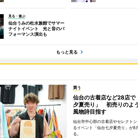
見る・遊ぶ
仙台うみの杜水族館でサマー
ナイトイベント 光と音のパ
フォーマンス演出も
もっと見る
買う
仙台の古着店など28店で
夕夏売り」 初売りのよ
風物詩目指す
仙台市中心部の古着店やセレクトシ
るイベント「仙台七夕夏売り」が8
る。