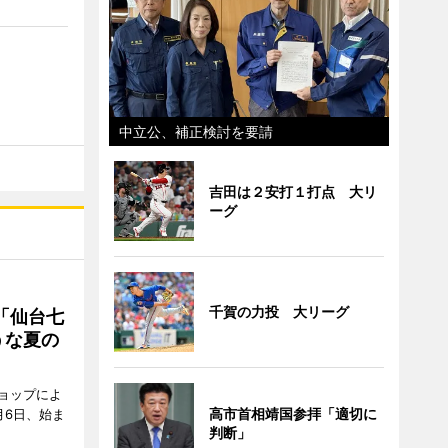
中立公、補正検討を要請
吉田は２安打１打点 大リ
ーグ
千賀の力投 大リーグ
「仙台七
うな夏の
ョップによ
高市首相靖国参拝「適切に
月6日、始ま
判断」