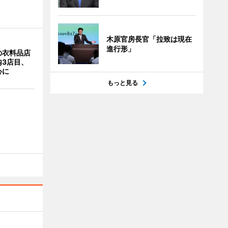
木原官房長官「拉致は現在
進行形」
の衣料品店
内3店目、
心に
もっと見る