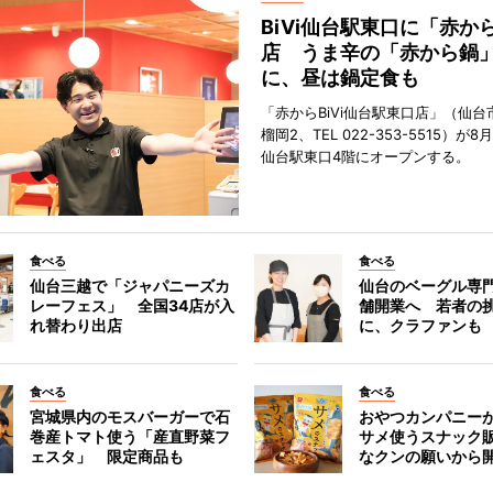
BiVi仙台駅東口に「赤か
店 うま辛の「赤から鍋
に、昼は鍋定食も
「赤からBiVi仙台駅東口店」（仙台
榴岡2、TEL 022-353-5515）が8月
仙台駅東口4階にオープンする。
食べる
食べる
仙台三越で「ジャパニーズカ
仙台のベーグル専
レーフェス」 全国34店が入
舗開業へ 若者の
れ替わり出店
に、クラファンも
食べる
食べる
宮城県内のモスバーガーで石
おやつカンパニー
巻産トマト使う「産直野菜フ
サメ使うスナック
ェスタ」 限定商品も
なクンの願いから