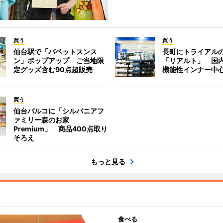
買う
買う
仙台駅で「パペットスンス
長町にトライアル
ン」ポップアップ ご当地限
「リアルト」 国
定グッズ含む90点超販売
機能性インナー中
買う
仙台パルコに「シルバニアフ
ァミリー森のお家
Premium」 商品400点取り
そろえ
もっと見る
食べる