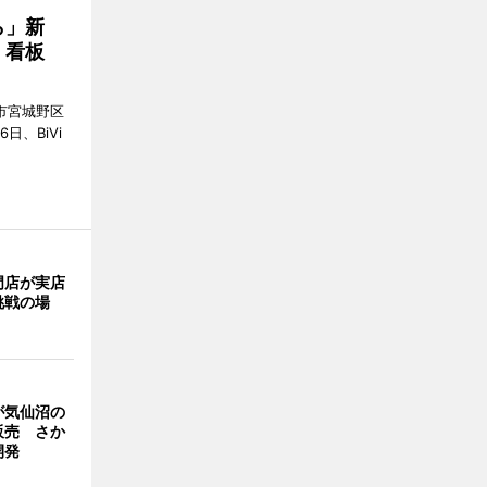
ら」新
」看板
市宮城野区
6日、BiVi
門店が実店
挑戦の場
が気仙沼の
販売 さか
開発