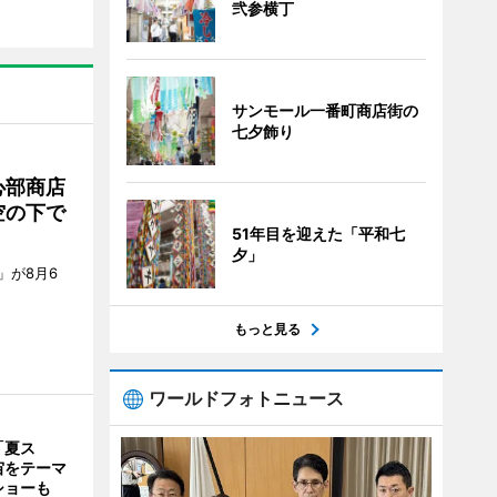
弐参横丁
サンモール一番町商店街の
七夕飾り
心部商店
空の下で
51年目を迎えた「平和七
夕」
」が8月6
もっと見る
ワールドフォトニュース
「夏ス
宙をテーマ
ショーも