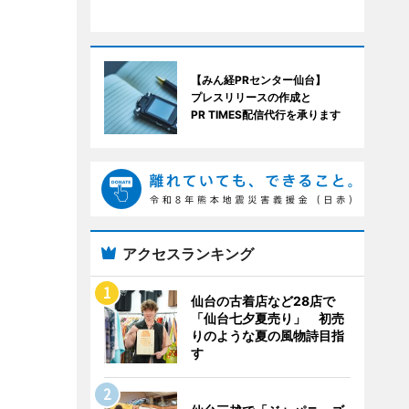
【みん経PRセンター仙台】
プレスリリースの作成と
PR TIMES配信代行を承ります
アクセスランキング
仙台の古着店など28店で
「仙台七夕夏売り」 初売
りのような夏の風物詩目指
す