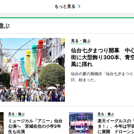
もっと見る
遊ぶ
見る・遊ぶ
仙台七夕まつり開幕 中
街に大型飾り300本、青
風に揺れ
仙台の夏の風物詩「仙台七夕まつり
日、始まった。
見る・遊ぶ
見る・遊ぶ
ミュージカル「アニー」仙台
楽天イーグルスの
公演へ 宮城在住の小学2年
タ！」、今年は宇
生も出演
に展開 ドローン