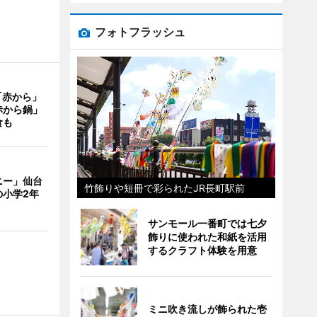
フォトフラッシュ
「赤から」
赤から鍋」
食も
ニー」仙台
竹飾りや短冊で彩られたJR長町駅前
の小学2年
サンモール一番町では七夕
飾りに使われた和紙を活用
するクラフト体験を用意
ミニ吹き流しが飾られた壱