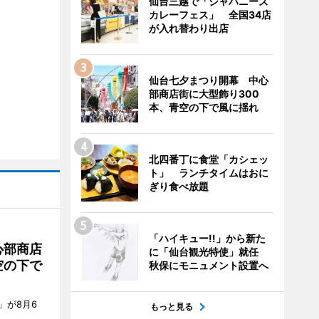
仙台三越で「ジャパニーズ
カレーフェス」 全国34店
が入れ替わり出店
仙台七夕まつり開幕 中心
部商店街に大型飾り300
本、青空の下で風に揺れ
北四番丁に食堂「カシェッ
ト」 ランチタイムはおに
ぎり食べ放題
「ハイキュー!!」から新た
心部商店
に「仙台観光特使」就任
空の下で
秋保にモニュメント設置へ
」が8月6
もっと見る