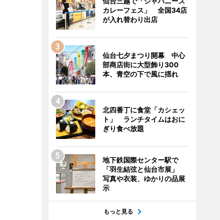
仙台三越で「ジャパニーズ
カレーフェス」 全国34店
が入れ替わり出店
仙台七夕まつり開幕 中心
部商店街に大型飾り300
本、青空の下で風に揺れ
北四番丁に食堂「カシェッ
ト」 ランチタイムはおに
ぎり食べ放題
地下鉄国際センター駅で
「羽生結弦と仙台市展」
写真や衣装、ゆかりの品展
示
もっと見る