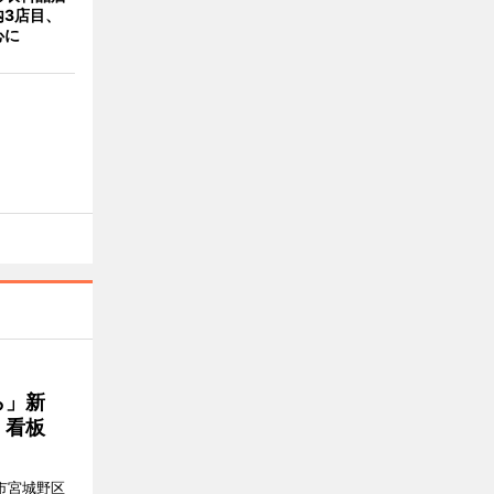
内3店目、
心に
ら」新
」看板
市宮城野区