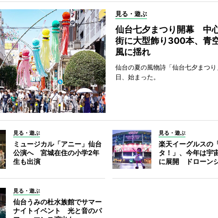
見る・遊ぶ
仙台七夕まつり開幕 中
街に大型飾り300本、青
風に揺れ
仙台の夏の風物詩「仙台七夕まつり
日、始まった。
見る・遊ぶ
見る・遊ぶ
ミュージカル「アニー」仙台
楽天イーグルスの
公演へ 宮城在住の小学2年
タ！」、今年は宇
生も出演
に展開 ドローン
見る・遊ぶ
仙台うみの杜水族館でサマー
ナイトイベント 光と音のパ