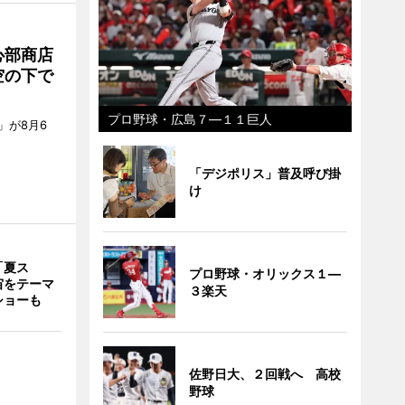
心部商店
空の下で
プロ野球・広島７―１１巨人
」が8月6
「デジポリス」普及呼び掛
け
「夏ス
プロ野球・オリックス１―
宙をテーマ
３楽天
ショーも
佐野日大、２回戦へ 高校
野球