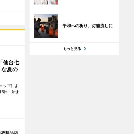
平和への祈り、灯籠流しに
もっと見る
「仙台七
うな夏の
ョップによ
月6日、始ま
の衣料品店