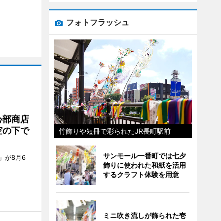
フォトフラッシュ
心部商店
空の下で
竹飾りや短冊で彩られたJR長町駅前
サンモール一番町では七夕
」が8月6
飾りに使われた和紙を活用
するクラフト体験を用意
ミニ吹き流しが飾られた壱