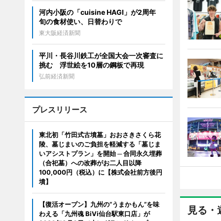
河内小阪の「cuisine HAGI」が2周年
旬の食材使い、日替わりで
東大阪経済新聞
平川・長谷川鉄工が全国大会一次審査に
挑む 浮世絵を10層の鋼板で再現
弘前経済新聞
プレスリリース
東北初「竹田式古墳墓」おおさきさくら花
陵、墓じまいのご負担を軽減する「墓じま
いアシストプラン」を開始 ─ 合同永久埋葬
（合祀墓）への改葬がお二人目以降
100,000円（税込）に【株式会社前方後円
墳】
【復活オープン】九州の”うまかもん”を味
見る・
わえる「九州魂 BiVi仙台駅東口店」が