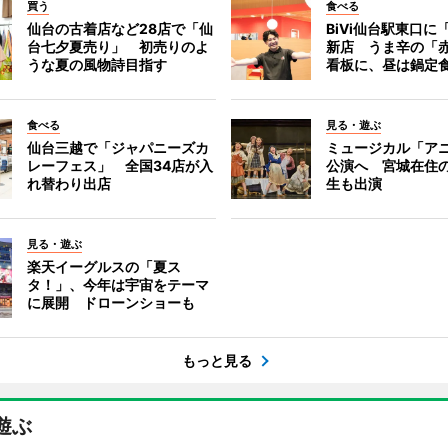
買う
食べる
仙台の古着店など28店で「仙
BiVi仙台駅東口に
台七夕夏売り」 初売りのよ
新店 うま辛の「
うな夏の風物詩目指す
看板に、昼は鍋定
食べる
見る・遊ぶ
仙台三越で「ジャパニーズカ
ミュージカル「ア
レーフェス」 全国34店が入
公演へ 宮城在住
れ替わり出店
生も出演
見る・遊ぶ
楽天イーグルスの「夏ス
タ！」、今年は宇宙をテーマ
に展開 ドローンショーも
もっと見る
遊ぶ