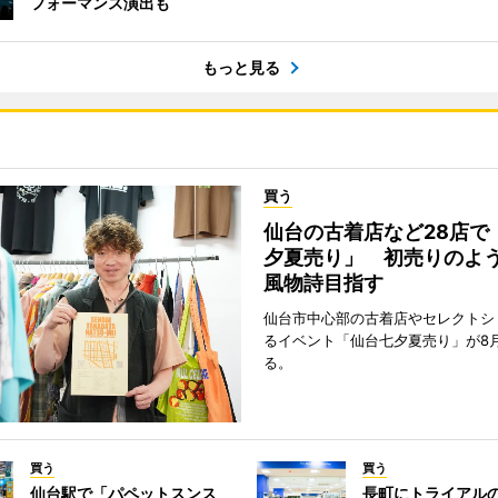
フォーマンス演出も
もっと見る
買う
仙台の古着店など28店で
夕夏売り」 初売りのよ
風物詩目指す
仙台市中心部の古着店やセレクトシ
るイベント「仙台七夕夏売り」が8
る。
買う
買う
仙台駅で「パペットスンス
長町にトライアル