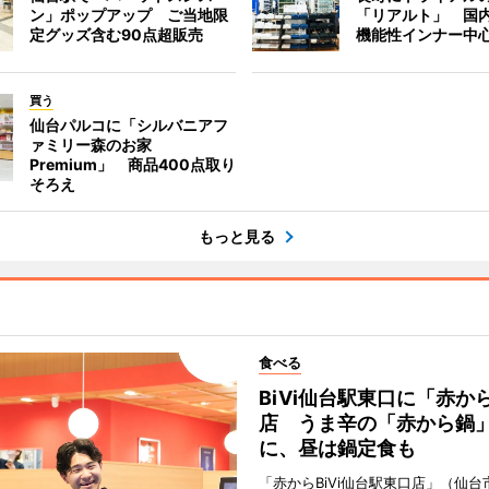
ン」ポップアップ ご当地限
「リアルト」 国
定グッズ含む90点超販売
機能性インナー中
買う
仙台パルコに「シルバニアフ
ァミリー森のお家
Premium」 商品400点取り
そろえ
もっと見る
食べる
BiVi仙台駅東口に「赤か
店 うま辛の「赤から鍋
に、昼は鍋定食も
「赤からBiVi仙台駅東口店」（仙台