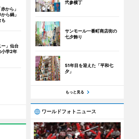
弐参横丁
「赤から」
赤から鍋」
食も
サンモール一番町商店街の
七夕飾り
ニー」仙台
の小学2年
51年目を迎えた「平和七
夕」
もっと見る
ワールドフォトニュース