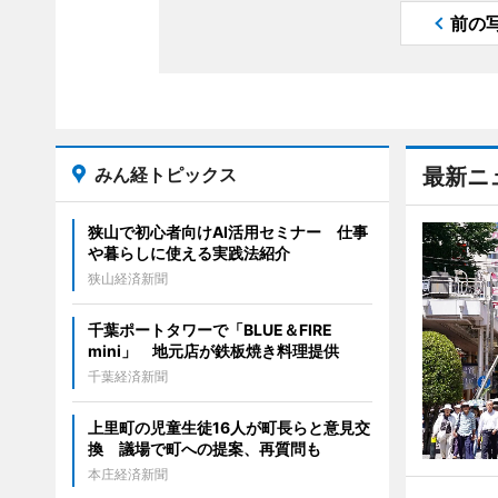
前の
みん経トピックス
最新ニ
狭山で初心者向けAI活用セミナー 仕事
や暮らしに使える実践法紹介
狭山経済新聞
千葉ポートタワーで「BLUE＆FIRE
mini」 地元店が鉄板焼き料理提供
千葉経済新聞
上里町の児童生徒16人が町長らと意見交
換 議場で町への提案、再質問も
本庄経済新聞