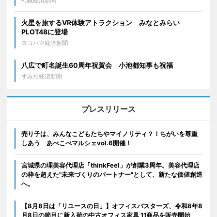
札幌経済新聞
火星を旅するVR体験アトラクション みなとみらい
PLOT48に登場
ヨコハマ経済新聞
八広で町名誕生60周年祝賀会 小池都知事も祝福
すみだ経済新聞
プレスリリース
売り子は、みんなこどもたちやマイノリティ？！ちがいを尊重
しあう あべこべマルシェvol.6開催！
宮城県の理美容代理店「thinkFeel」が創業3周年。美容代理店
の枠を超えた"未来づくりのパートナー"として、新たな価値創造
へ。
【8月8日は「リユースの日」】オフィスバスターズ、令和8年8
月8日の節目に新入荷の中古オフィス家具 11商品を販売開始