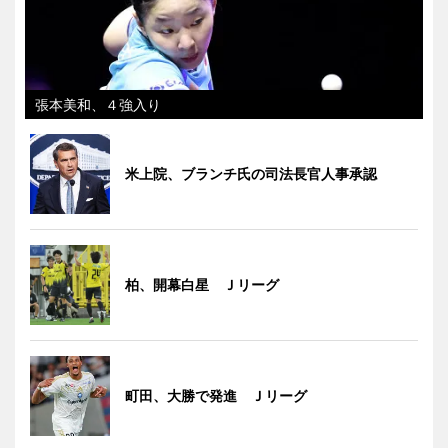
張本美和、４強入り
米上院、ブランチ氏の司法長官人事承認
柏、開幕白星 Ｊリーグ
町田、大勝で発進 Ｊリーグ