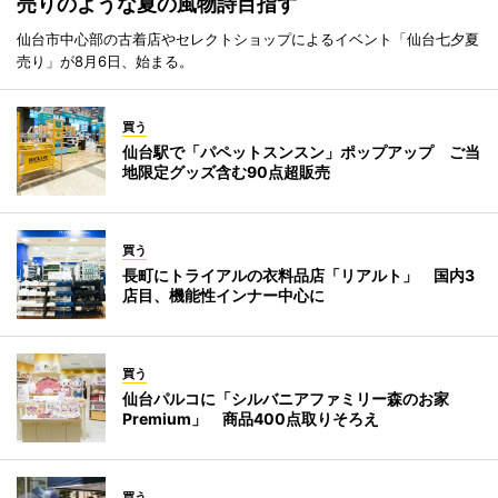
売りのような夏の風物詩目指す
仙台市中心部の古着店やセレクトショップによるイベント「仙台七夕夏
売り」が8月6日、始まる。
買う
仙台駅で「パペットスンスン」ポップアップ ご当
地限定グッズ含む90点超販売
買う
長町にトライアルの衣料品店「リアルト」 国内3
店目、機能性インナー中心に
買う
仙台パルコに「シルバニアファミリー森のお家
Premium」 商品400点取りそろえ
買う