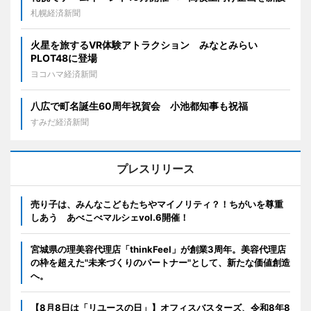
札幌経済新聞
火星を旅するVR体験アトラクション みなとみらい
PLOT48に登場
ヨコハマ経済新聞
八広で町名誕生60周年祝賀会 小池都知事も祝福
すみだ経済新聞
プレスリリース
売り子は、みんなこどもたちやマイノリティ？！ちがいを尊重
しあう あべこべマルシェvol.6開催！
宮城県の理美容代理店「thinkFeel」が創業3周年。美容代理店
の枠を超えた"未来づくりのパートナー"として、新たな価値創造
へ。
【8月8日は「リユースの日」】オフィスバスターズ、令和8年8