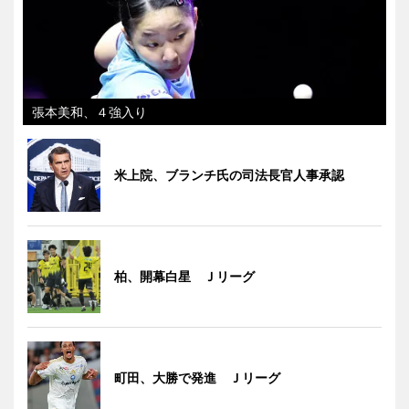
張本美和、４強入り
米上院、ブランチ氏の司法長官人事承認
柏、開幕白星 Ｊリーグ
町田、大勝で発進 Ｊリーグ