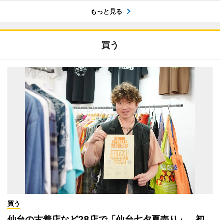
もっと見る
買う
買う
仙台の古着店など28店で「仙台七夕夏売り」 初