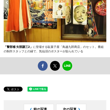
「警部補 矢部謙三2」
に登場する駄菓子屋「鳥越九郎商店」のセット。番組
の制作スタッフとの縁で、気仙沼のポスターが貼られている
前の写真
次の写真