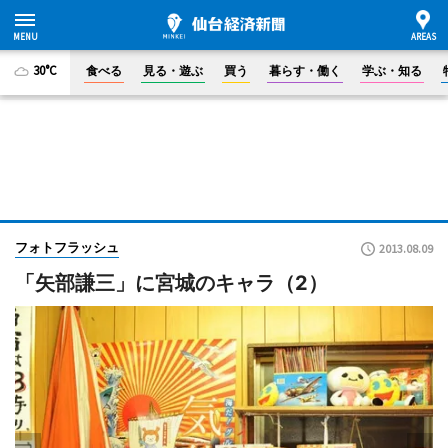
30°C
食べる
見る・遊ぶ
買う
暮らす・働く
学ぶ・知る
フォトフラッシュ
2013.08.09
「矢部謙三」に宮城のキャラ（2）