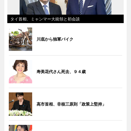
タイ首相、ミャンマー大統領と初会談
川底から独軍バイク
寿美花代さん死去、９４歳
高市首相、非核三原則「政策上堅持」