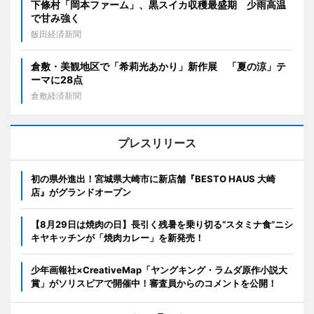
下條村「岡本ファーム」、黒スイカ収穫最盛期 少雨高温
で甘み強く
飯田経済新聞
倉敷・美観地区で「希莉光あかり」新作展 「夏の涼」テ
ーマに28点
倉敷経済新聞
プレスリリース
初の県外進出！宮城県大崎市に新店舗『BESTO HAUS 大崎
店』がグランドオープン
【8月29日は焼肉の日】長引く残暑を乗り切る“スタミナ食”ニシ
キヤキッチンが「焼肉カレー」を新発売！
少年画報社×CreativeMap「ヤングキング・ラムダ原作小説大
賞」がソリスピアで開催中！審査員からのコメントを公開！