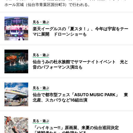
ホール宮城（仙台市青葉区国分町3）で行われる。
見る・遊ぶ
楽天イーグルスの「夏スタ！」、今年は宇宙をテー
マに展開 ドローンショーも
見る・遊ぶ
仙台うみの杜水族館でサマーナイトイベント 光と
音のパフォーマンス演出も
見る・遊ぶ
仙台で都市型フェス「ASUTO MUSIC PARK」 東
北産、スカパラなど16組出演
見る・遊ぶ
「ハイキュー!!」原画展、来夏の仙台巡回決定
「挑戦者たち」の軌跡たどる