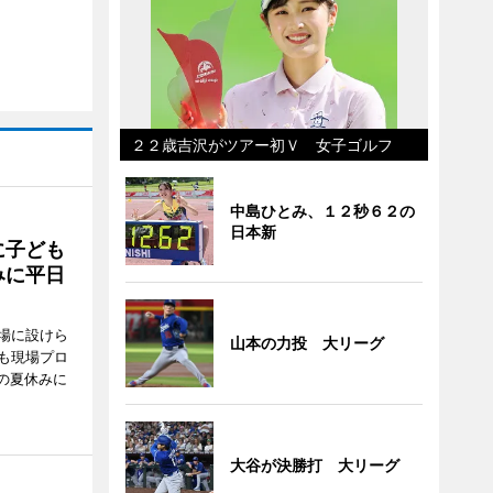
２２歳吉沢がツアー初Ｖ 女子ゴルフ
中島ひとみ、１２秒６２の
日本新
に子ども
みに平日
場に設けら
山本の力投 大リーグ
も現場プロ
校の夏休みに
大谷が決勝打 大リーグ