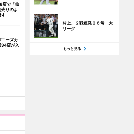
8店で「仙
初売りのよ
指す
村上、２戦連発２６号 大
リーグ
パニーズカ
34店が入
もっと見る