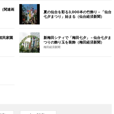
（関連画
夏の仙台を彩る3,000本の竹飾り－「仙台
七夕まつり」始まる（仙台経済新聞）
筑民家園
新梅田シティで「梅田七夕」－仙台七夕ま
つりの飾り玉を装飾（梅田経済新聞）
梅田経済新聞