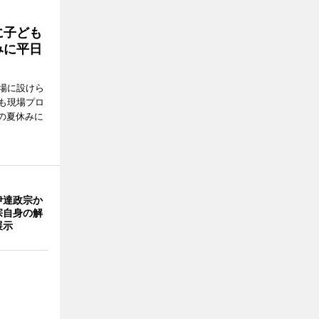
に子ども
みに平日
場に設けら
も現場プロ
校の夏休みに
伊達政宗か
宗自身の解
展示