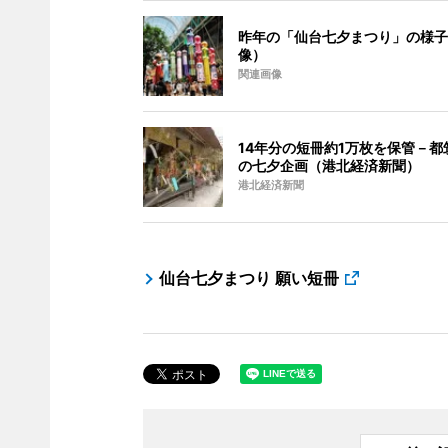
昨年の「仙台七夕まつり」の様子
像）
関連画像
14年分の短冊約1万枚を保管－都
の七夕企画（港北経済新聞）
港北経済新聞
仙台七夕まつり 願い短冊