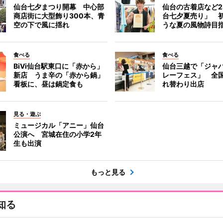
仙台七夕まつり開幕 中心部
仙台の古着店など2
商店街に大型飾り300本、青
台七夕夏売り」 
空の下で風に揺れ
うな夏の風物詩目
食べる
食べる
BiVi仙台駅東口に「赤から」
仙台三越で「ジャ
新店 うま辛の「赤から鍋」
レーフェス」 全国
看板に、昼は鍋定食も
れ替わり出店
見る・遊ぶ
ミュージカル「アニー」仙台
公演へ 宮城在住の小学2年
生も出演
もっと見る
知る