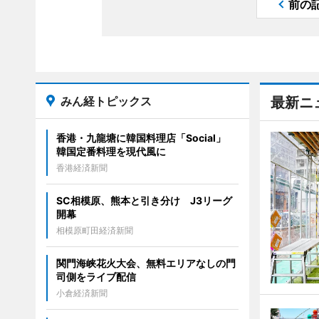
前の
みん経トピックス
最新ニ
香港・九龍塘に韓国料理店「Social」
韓国定番料理を現代風に
香港経済新聞
SC相模原、熊本と引き分け J3リーグ
開幕
相模原町田経済新聞
関門海峡花火大会、無料エリアなしの門
司側をライブ配信
小倉経済新聞