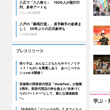
八広で「八八祭り」 1500人が提灯行
列、多幸アートも
すみだ経済新聞
八戸の「騎馬打毬」、若手騎手の姿勇ま
しく 20年ぶりの正式参拝も
八戸経済新聞
プレスリリース
売り子は、みんなこどもたちやマイノリテ
ィ？！ちがいを尊重しあう あべこべマル
シェvol.6開催！
宮城県の理美容代理店「thinkFeel」が創業
3周年。美容代理店の枠を超えた"未来づく
りのパートナー"として、新たな価値創造
へ。
学ぶ・
【8月8日は「リユースの日」】オフィスバ