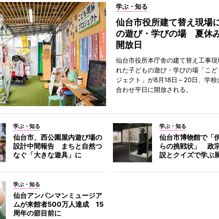
学ぶ・知る
仙台市役所建て替え現場
の遊び・学びの場 夏休
開放日
仙台市役所本庁舎の建て替え工事現
れた子どもの遊び・学びの場「こど
ジェクト」が8月18日～20日、学
合わせ平日に開放される。
学ぶ・知る
学ぶ・知る
仙台市、西公園屋内遊び場の
仙台市博物館で「
設計中間報告 まちと自然つ
らの挑戦状」 政
なぐ「大きな遊具」に
説とクイズで学ぶ
学ぶ・知る
仙台アンパンマンミュージア
ムが来館者500万人達成 15
周年の節目前に