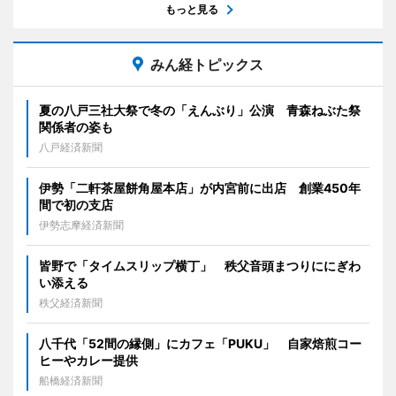
もっと見る
みん経トピックス
夏の八戸三社大祭で冬の「えんぶり」公演 青森ねぶた祭
関係者の姿も
八戸経済新聞
伊勢「二軒茶屋餅角屋本店」が内宮前に出店 創業450年
間で初の支店
伊勢志摩経済新聞
皆野で「タイムスリップ横丁」 秩父音頭まつりににぎわ
い添える
秩父経済新聞
八千代「52間の縁側」にカフェ「PUKU」 自家焙煎コー
ヒーやカレー提供
船橋経済新聞