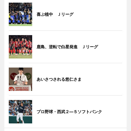
喜ぶ植中 Ｊリーグ
鹿島、逆転で白星発進 Ｊリーグ
あいさつされる悠仁さま
プロ野球・西武２―５ソフトバンク