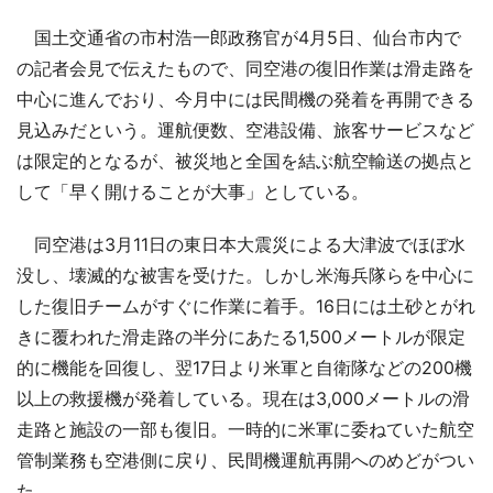
国土交通省の市村浩一郎政務官が4月5日、仙台市内で
の記者会見で伝えたもので、同空港の復旧作業は滑走路を
中心に進んでおり、今月中には民間機の発着を再開できる
見込みだという。運航便数、空港設備、旅客サービスなど
は限定的となるが、被災地と全国を結ぶ航空輸送の拠点と
して「早く開けることが大事」としている。
同空港は3月11日の東日本大震災による大津波でほぼ水
没し、壊滅的な被害を受けた。しかし米海兵隊らを中心に
した復旧チームがすぐに作業に着手。16日には土砂とがれ
きに覆われた滑走路の半分にあたる1,500メートルが限定
的に機能を回復し、翌17日より米軍と自衛隊などの200機
以上の救援機が発着している。現在は3,000メートルの滑
走路と施設の一部も復旧。一時的に米軍に委ねていた航空
管制業務も空港側に戻り、民間機運航再開へのめどがつい
た。