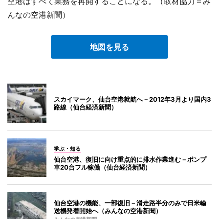
空港はすべて業務を再開することになる。（取材協力＝み
んなの空港新聞）
地図を見る
スカイマーク、仙台空港就航へ－2012年3月より国内3
路線（仙台経済新聞）
学ぶ・知る
仙台空港、復旧に向け重点的に排水作業進む－ポンプ
車20台フル稼働（仙台経済新聞）
仙台空港の機能、一部復旧－滑走路半分のみで日米輸
送機発着開始へ（みんなの空港新聞）