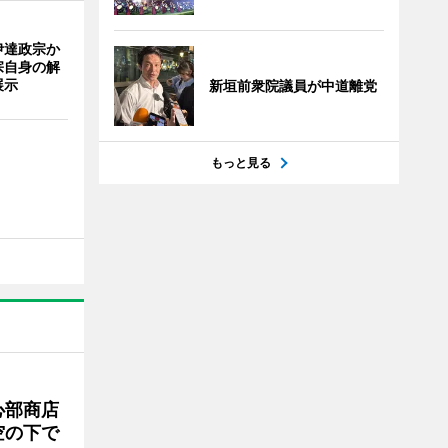
伊達政宗か
宗自身の解
展示
新垣前衆院議員が中道離党
もっと見る
心部商店
空の下で