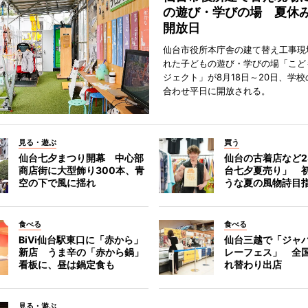
の遊び・学びの場 夏休
開放日
仙台市役所本庁舎の建て替え工事現
れた子どもの遊び・学びの場「こど
ジェクト」が8月18日～20日、学
合わせ平日に開放される。
見る・遊ぶ
買う
仙台七夕まつり開幕 中心部
仙台の古着店など2
商店街に大型飾り300本、青
台七夕夏売り」 
空の下で風に揺れ
うな夏の風物詩目
食べる
食べる
BiVi仙台駅東口に「赤から」
仙台三越で「ジャ
新店 うま辛の「赤から鍋」
レーフェス」 全国
看板に、昼は鍋定食も
れ替わり出店
見る・遊ぶ