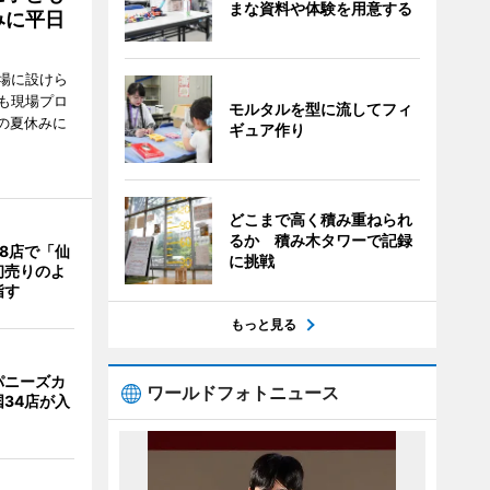
まな資料や体験を用意する
みに平日
場に設けら
も現場プロ
モルタルを型に流してフィ
校の夏休みに
ギュア作り
どこまで高く積み重ねられ
るか 積み木タワーで記録
8店で「仙
に挑戦
初売りのよ
指す
もっと見る
パニーズカ
ワールドフォトニュース
34店が入