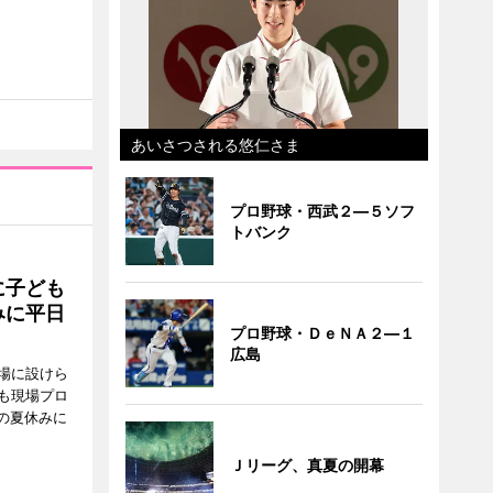
あいさつされる悠仁さま
プロ野球・西武２―５ソフ
トバンク
に子ども
みに平日
プロ野球・ＤｅＮＡ２―１
広島
場に設けら
も現場プロ
校の夏休みに
Ｊリーグ、真夏の開幕