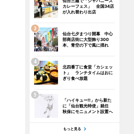
仙台三越で「ジャパニーズ
カレーフェス」 全国34店
が入れ替わり出店
仙台七夕まつり開幕 中心
部商店街に大型飾り300
本、青空の下で風に揺れ
北四番丁に食堂「カシェッ
ト」 ランチタイムはおに
ぎり食べ放題
「ハイキュー!!」から新た
に「仙台観光特使」就任
秋保にモニュメント設置へ
もっと見る