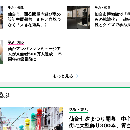
学ぶ・知る
学ぶ・知る
仙台市、西公園屋内遊び場の
仙台市博物館で「
設計中間報告 まちと自然つ
らの挑戦状」 政
なぐ「大きな遊具」に
説とクイズで学ぶ
学ぶ・知る
仙台アンパンマンミュージア
ムが来館者500万人達成 15
周年の節目前に
もっと見る
遊ぶ
見る・遊ぶ
仙台七夕まつり開幕 中
街に大型飾り300本、青