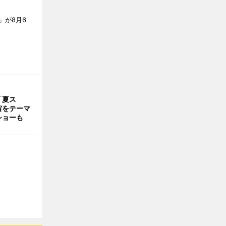
」が8月6
「夏ス
宙をテーマ
ショーも