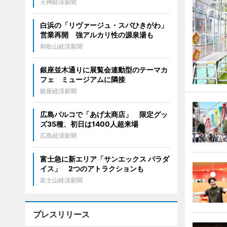
天神経済新聞
白浜の「リヴァージュ・スパひきがわ」
営業再開 強アルカリ性の源泉湯も
和歌山経済新聞
銀座並木通りに展覧会連動型のテーマカ
フェ ミュージアムに隣接
銀座経済新聞
広島パルコで「あげ太商店」 限定グッ
ズ35種、初日は1400人超来場
広島経済新聞
富士急に新エリア「サンエックス パラダ
イス」 2つのアトラクションも
富士山経済新聞
プレスリリース