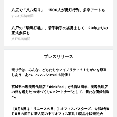
八広で「八八祭り」 1500人が提灯行列、多幸アートも
すみだ経済新聞
八戸の「騎馬打毬」、若手騎手の姿勇ましく 20年ぶりの
正式参拝も
八戸経済新聞
プレスリリース
売り子は、みんなこどもたちやマイノリティ？！ちがいを尊重
しあう あべこべマルシェvol.6開催！
宮城県の理美容代理店「thinkFeel」が創業3周年。美容代理店
の枠を超えた"未来づくりのパートナー"として、新たな価値創造
へ。
【8月8日は「リユースの日」】オフィスバスターズ、令和8年8
月8日の節目に新入荷の中古オフィス家具 11商品を販売開始