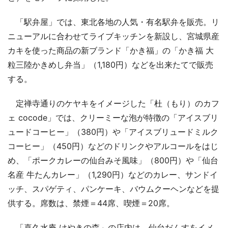
「駅弁屋」では、東北各地の人気・有名駅弁を販売。リ
ニューアルに合わせてライブキッチンを新設し、宮城県産
カキを使った商品の新ブランド「かき福」の「かき福 大
粒三陸かきめし弁当」（1,180円）などを出来たてで販売
する。
定禅寺通りのケヤキをイメージした「杜（もり）のカフ
ェ cocode」では、クリーミーな泡が特徴の「アイスブリ
ュードコーヒー」（380円）や「アイスブリュードミルク
コーヒー」（450円）などのドリンクやアルコールをはじ
め、「ポークカレーの仙台みそ風味」（800円）や「仙台
名産 牛たんカレー」（1,290円）などのカレー、サンドイ
ッチ、スパゲティ、パンケーキ、バウムクーヘンなどを提
供する。席数は、禁煙＝44席、喫煙＝20席。
「喜久水庵 けやきの森」の店内は、仙台だんすをイメ