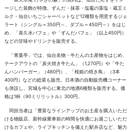
ージした装飾が特徴。ずんだ・抹茶・塩竈の藻塩・蔵王ミ
ルク・仙台いちごシャーベットなど12種類を用意するジェ
ラート（シングル＝350円～、ダブル＝450円～）をはじ
め、「喜久水パフェ」や「ずんだパフェ」（以上450円）
などの甘味やドリンクを販売する。
「青葉亭」では、仙台名物・牛たんの土産物をはじめ、
テークアウトの「炭火焼き牛たん」（1,270円）や「牛た
んハンバーガー」（480円）、「桜姫の焼き鳥」（3本
400円）などの総菜も販売。日本酒の自動販売機コーナー
も併設し、宮城を中心に東北の地酒6種類を販売する。価
格は1杯（90ミリリットル）300円。
同担当者は「豊富なラインアップのお土産を購入いただ
ける物販店、新幹線乗車前の時間を快適にお過ごしいただ
けるカフェや、ライブキッチンを備えた駅弁店など、魅力