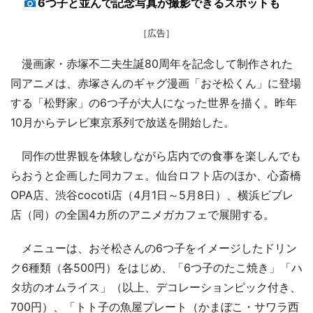
6つ子と並んで記念写真が撮影できるスポットも
［広告］
漫画家・赤塚不二夫生誕80周年を記念して制作された
同アニメは、赤塚さんのギャグ漫画「おそ松くん」に登場
する「松野家」の6つ子が大人になった世界を描く。昨年
10月からテレビ東京系列で放送を開始した。
同作の世界観を体験しながら店内での食事を楽しんでも
らおうと企画した同カフェ。仙台ロフト店のほか、心斎橋
OPA店、渋谷cocoti店（4月1日～5月8日）、横浜ビブレ
店（同）の全国4カ所のアニメガカフェで展開する。
メニューは、おそ松さんの6つ子をイメージしたドリン
ク6種類（各500円）をはじめ、「6つ子のたこ焼き」「ハ
タ坊のオムライス」（以上、デコレーションピック付き、
700円）、「トト子の魚屋プレート（かまぼこ・サワラ西