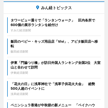
みん経トピックス
タワービュー通りで「ランタンウォーク」 区内各所で
600個の展示ランタンを絵付け
すみだ経済新聞
飯田のベビー・キッズ用品店「Vivi」、アピタ飯田店へ移
転
飯田経済新聞
伊東「門脇つり橋」が訪日外国人ランキング全国2位 大室
山と合わせて訪問
伊東経済新聞
「花火の日」に浅草神社で「浅草子供花火大会」 総勢
500人超のイベントに
浅草経済新聞
ペニンシュラ香港が中秋節の新メニュー 「ベイクハウ