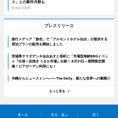
ス」との新作月餅も
香港経済新聞
プレスリリース
旅行メディア「旅色」で「アルモントホテル仙台」が提供する
宿泊プランの販売を開始しました
宮城県ヤマダデンキ仙台あすと長町に「市場型海鮮BBQイベン
ト『出張！浜焼き うまか市場』出航！ 8月21日～期間限定開
催！ビアガーデン利用にも！
沖縄からヒューストンへ――The Deity、新たな世界への幕開け
もっと見る
食べる
見る・遊ぶ
買う