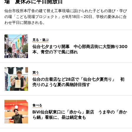
場 夏休みに平日開放日
仙台市役所本庁舎の建て替え工事現場に設けられた子どもの遊び・学び
の場「こども現場プロジェクト」が8月18日～20日、学校の夏休みに合
わせ平日に開放される。
見る・遊ぶ
仙台七夕まつり開幕 中心部商店街に大型飾り300
本、青空の下で風に揺れ
買う
仙台の古着店など28店で「仙台七夕夏売り」 初
売りのような夏の風物詩目指す
食べる
BiVi仙台駅東口に「赤から」新店 うま辛の「赤か
ら鍋」看板に、昼は鍋定食も